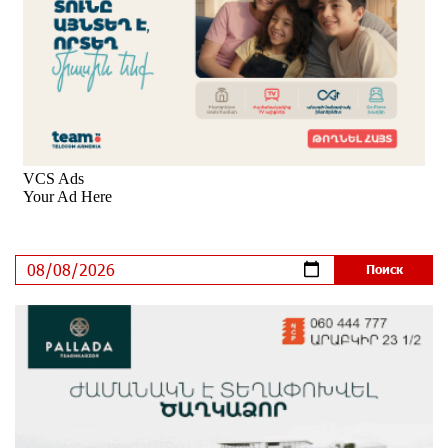
8 дней назад
Если Израиль использует тему Геноцида армян
против Эрдогана, то что для него значит сам
Геноцид?
8 дней назад
ВТБ (Армения): вклад «Стабильный» — до 10%
годовых и оформление в мобильном приложении
9 дней назад
Платформа Rate.Trading на Seaside Startup Summit:
IDBank представил инновационное решение
9 дней назад
Состоялось открытие Khachaturian Rooftop при
поддержке IDBank
10 дней назад