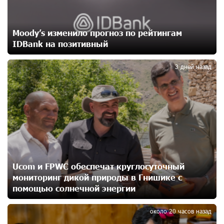
Против кого вооружается Азербайджан? Аршак
Карапетян
Moody’s изменило прогноз по рейтингам
16 дней назад
IDBank на позитивный
2
При поддержке Ucom в спортивной школе Вайка
3 дней назад
установлена солнечная электростанция мощностью
15 кВт
16 дней назад
Новые финансовые навыки на «Давидбекских
играх»: Idram&IDBank
16 дней назад
Ucom и FPWC обеспечат круглосуточный
Кругом война. А вас вводят в заблуждение. Аршак
мониторинг дикой природы в Гнишике с
Карапетян
помощью солнечной энергии
3
18 дней назад
около 20 часов назад