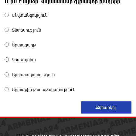
Ո՞րն է այսօր Հայաստանի գլխավոր խնդիրը
Станьте акционером Юнибанка и воспользуйтесь
Անվտանգություն
выгодным инвестиционным предложением
28 дней назад
Տնտեսություն
IDBank предупреждает о мошеннических звонках от
Արտագաղթ
имени пенсионных фондов
29 дней назад
Կոռուպցիա
Небольшой французский уголок в Раздане при
Արդարադատություն
сотрудничестве с Конверс МСБ
30 дней назад
Արտաքին քաղաքականություն
Предателя Пашиняна нужно скинуть с трона. Аршак
Карапетян
30 дней назад
Зачем Пашинян полетел в Россию?․ Аршак
2021 © Все права защищены: Использование контена сайта