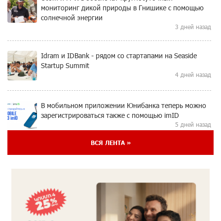
мониторинг дикой природы в Гнишике с помощью
солнечной энергии
3 дней назад
Idram и IDBank - рядом со стартапами на Seaside
Startup Summit
4 дней назад
В мобильном приложении Юнибанка теперь можно
зарегистрироваться также с помощью imID
5 дней назад
ВСЯ ЛЕНТА »
«Бесплатные бонусы в играх»: IDBank
предупреждает о кибератаках на школьников
7 дней назад
ЕАЭС со временем будет расширяться. Когда-нибудь
это поймёт и рядовой армянин, но будет уже поздно