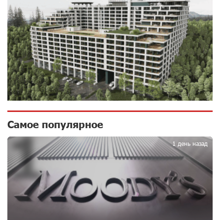
Пашинян ты упустил свой шанс уйти спокойно.
Аршак Карапетян
11 дней назад
Обновленный Центр продаж и обслуживания Ucom
открылся по адресу ул. Шаумяна, 24/2 в Арарате
11 дней назад
Никогда Нагорный Карабах не был в составе
Самое популярное
1
независимого Азербайджана. Аршак Карапетян
11 дней назад
1 день назад
Бывший премьер-министр Словакии обратился к
президенту страны с просьбой содействовать
освобождению армянских заключенных,
осужденных в Азербайджане
14 дней назад