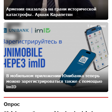
24 дней назад
Армения оказалась на грани исторической
катастрофы․ Аршак Карапетян
5
Москва–Баку: есть разногласия, но связи
сохраняются. А мы что делаем?
5 дней назад
25 дней назад
День благодарности клиентам в Ванадзоре: IDBank
26 дней назад
Пашинян замотивирован уничтожить Армению․
Аршак Карапетян
В мобильном приложении Юнибанка теперь
28 дней назад
можно зарегистрироваться также с помощью
imID
«Мой лес Армения» — бенефициар инициативы
«Сила одного драма» в июле
Опрос
28 дней назад