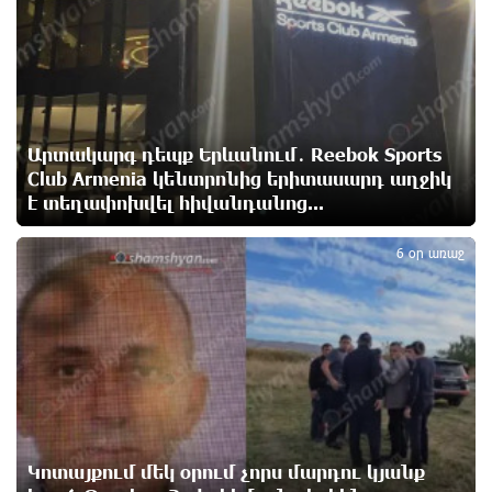
Ռուսաստանի հետ խնդիրները պետք է լուծել
դիվանագիտական ճանապարհով․ Նարեկ
Կարապետյան
12 ժամ առաջ
Արտակարգ դեպք Երևանում․ Reebok Sports
Club Armenia կենտրոնից երիտասարդ աղջիկ
Վաղը մենք ԱԺ չենք գալու. Նարեկ Կարապետյան
է տեղափոխվել հիվանդանոց...
12 ժամ առաջ
5
6 օր առաջ
ՈւՂԻՂ. Նարեկ Կարապետյանը հանդես է գալիս
հայտարարությամբ
12 ժամ առաջ
Moody’s-ը IDBank-ի վարկանիշային հեռանկարը
փոխել է դրականի
12 ժամ առաջ
Կոտայքում մեկ օրում չորս մարդու կյանք