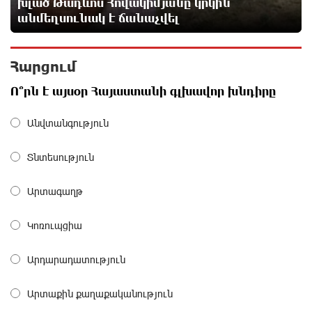
խլած Թադևոս Հովակիմյանը կրկին
Վեհափառի անձնագրի մեջ գրված է՝ Գարեգին Բ․
անմեղսունակ է ճանաչվել
նույնիսկ քննիչներն ու դատախազներն են այդպես
դիմում նրան՝ իրենց հավատից ելնելով․
տեսանյութ
Հարցում
13 ժամ առաջ
Ո՞րն է այսօր Հայաստանի գլխավոր խնդիրը
Ռեբուսը լուծելու համար, ասեք թե ինչպե՞ս ՀՀ
29.800 քկմ տարածքը կրճատվեց. Վարդևանյանը՝
Անվտանգություն
Հովհաննիսյանին
13 ժամ առաջ
Տնտեսություն
Ֆասթ Բանկը Սևան Ստարտափ Սամմիթին
Արտագաղթ
ներկայացրել է իր պրոդուկտներն ու քարտային
առաջարկները
Կոռուպցիա
14 ժամ առաջ
Արդարադատություն
Ընդդիմությունը պետք է իր շուրջը համախմբի
արտախորհրդարանական բոլոր ուժերին. Արեգ
Արտաքին քաղաքականություն
Սավգուլյան