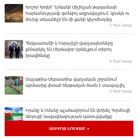
Խոշոր հրդեհ՝ Երևանի Սիլիկյան թաղամասի
հարևանությամբ գտնվող աղբավայրում. կրակն ու
ծուխը տեսանելի են մի քանի կիլոմետրից
5 ժամ առաջ
Հնդկաստանի և Իսրայելի վարչապետները
քննարկել են Մերձավոր Արևելքում տիրող
իրավիճակը
6 ժամ առաջ
Մալաթիա-Սեբաստիա վարչական շրջանում
արմատից փտած հերթական ծառն է տապալվել
6 ժամ առաջ
Իրանը և Օմանը պլանավորում են փոխել Հորմուզի
նեղուցի նավագնացության կառուցվածքը
6 ժամ առաջ
ԱՄԲՈՂՋ ԼՐԱՀՈՍԸ »