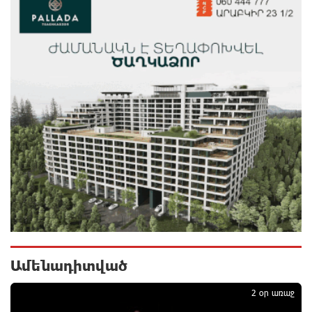
8 ժամ առաջ
«Համահայկական ճակատ» շարժումը
զորակցություն է հայտնում Ամենայն Հայոց
Կաթողիկոսին
8 ժամ առաջ
Ավտովթար՝ Կոտայքի մարզում. Զովունի-Եղվարդ
ճանապարհին բախվել են «Alfa Romeo»-ն և «Opel»-
ը. կա վիրավոր
8 ժամ առաջ
Արժևորվում է Շիրակի երգիծական
բանահյուսությունը
9 ժամ առաջ
Ամենադիտված
1
Վրաստանում պետական ​​պաշտոնյային կաշառելու
2 օր առաջ
փորձի համար քաղաքացի է ձերբակալվել
9 ժամ առաջ