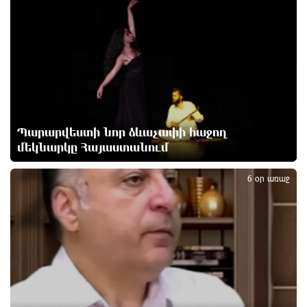
ՌԴ-ն պատրաստ է շարունակել Հայաստանի
երկաթուղիների կոնցեսիոն կառավարումը.
Օվերչուկ
9 ժամ առաջ
Հայաստանի բնակչության թիվը շուրջ 7 հազարով
Պարարվեստի նոր ձևաչափի հաջող
ավելացել է
10 ժամ առաջ
մեկնարկը Հայաստանում
2
6 օր առաջ
Իսրայելի ՊԲ-ն հարձակվել է Լիբանանում
«Հըզբոլլահ»-ի հրամանատարական կետերի և
պահեստների վրա
10 ժամ առաջ
«Ռեալ Մադրիդ»-ն ու «ՌԲ Լայպցիգը»
համաձայնության են եկել Յան Դիոմանդեի
տրանսֆերի վերաբերյալ