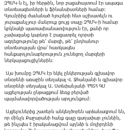
ԶՊՄԿ-ն էլ, իր հերթին, նոր բացահայտում էր ապագա
տնտեսագետների և ֆինանսիստների համար:
Գյումրիից ժամանած հյուրերի հետ աշխատելն ու
յուրաքանչյուր մանրուք ցույց տալը ԶՊՄԿ-ի համար
կրկնակի պատասխանատվություն էր, քանի որ
չափազանց կարևոր է բացատրել ոլորտի
ազդեցությունը թե՛ մարզի, թե՛ ընդհանուր
տնտեսության վրա՝ հատկապես
հանքարդյունաբերություն չունեցող մարզերի
ներկայացուցիչներին:
Այս խումբը ԶՊՄԿ էր եկել ընկերության գլխավոր
տնօրենի առաջին տեղակալ Վ. Ջհանյանի և գլխավոր
տնօրենի տեղակալ Ա. Ստեփանյանի ՀՊՏՀ ԳՄ
այցելության ընթացքում ձեռք բերված
պայմանավորվածության արդյունքում:
Այցելուներից շատերն անկեղծորեն արձանագրում են,
որ մինչև Քաջարանի հանք գալը գաղափար չունեին,
թե ինչպես է իրականացվում պղնձի և մոլիբդենի