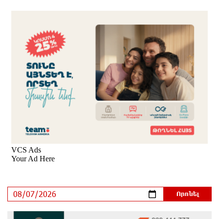
8-ամյա Մոնթե Մուրադյանն ու Սյունե Քոսակյանը
հաղթահարել են Արարատի գագաթը
7 ժամ առաջ
Վթար Լոռու մարզում․ փրկարարները վարորդին
դուրս են բերել արգելափակումից
7 ժամ առաջ
Երևանում երթուղիների փոփոխություն կլինի
7 ժամ առաջ
Օգոստոսի 7-ին՝ Գարեգին Բ Ամենայն Հայոց
Կաթողիկոսի դատական նիստը
7 ժամ առաջ
ՆԳՆ-ն՝ աղբակույտի տակ մնացած քաղաքացու
մահվան մասին