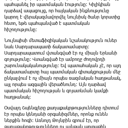
պահպանել իր պատմական էությունը։ Կիլիկիան
դարձավ ապացույց, որ հայկական ինքնությունը
կարող է վերակազմավորվել նույնիսկ ծանր կորստից
հետո, եթե պահպանված է պատմական
հիշողությունը։
Նույնպիսի մետաֆիզիկական նշանակություն ուներ
նաև Սարդարապատի ճակատամարտը։
Սարդարապատում վտանգված էր ոչ միայն Երևանի
գոյությունը։ Վտանգված էր ամբողջ ժողովրդի
շարունակականությունը։ Եվ պատահական չէ, որ այդ
ճակատամարտը հայ պատմական գիտակցության մեջ
ընկալվում է ոչ միայն որպես ռազմական հաղթանակ,
այլ որպես ազգային վերածնունդ։ Այն դարձավ
պատմական հիշողության և գոյատևման կամքի
հաղթանակ։
Օսվալդ Շպենգլերը քաղաքակրթությունները դիտում
էր որպես կենդանի օրգանիզմներ, որոնք ունեն
ներքին հոգի։ Առնոլդ Թոյնբին գրում էր, որ
քաղաքակրթությունները ոչ այնքան արտաքին