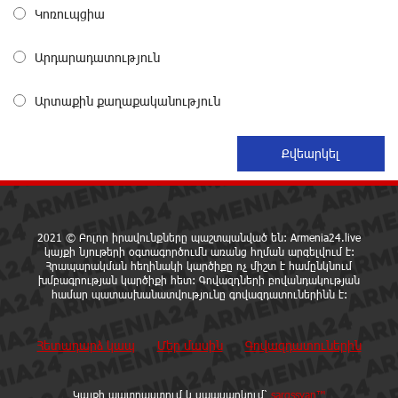
զգուշացնում է հյուրանոցների ամրագրման հետ
Կոռուպցիա
կապված զեղծարարությունների մասին
20 ժամ առաջ
Արդարադատություն
Մհեր Անանյանն ընդգրկվել է Յունիբանկի
Արտաքին քաղաքականություն
Վարչության կազմում
21 ժամ առաջ
«Սմայլ Սվիթ»-ի զարգացման ճանապարհը
Կոնվերս Բանկի գործընկերությամբ
21 ժամ առաջ
2021 © Բոլոր իրավունքները պաշտպանված են: Armenia24.live
կայքի նյութերի օգտագործումն առանց հղման արգելվում է:
Ինչպես է ՔՊ-ն «հարգում» ժողովրդի քվեն.
Հրապարակման հեղինակի կարծիքը ոչ միշտ է համընկնում
խմբագրության կարծիքի հետ: Գովազդների բովանդակության
Մարիաննա Ղահրամանյան
համար պատասխանատվությունը գովազդատուներինն է:
22 ժամ առաջ
Հետադարձ կապ
Մեր մասին
Գովազդատուներին
Ընդդիմությունը պետք է օր առաջ համախմբվի այս
ծանր իրավիճակից դուրս գալու համար. Արմեն
Մանվելյան
Կայքի պատրաստում և սպասարկում՝
sargssyan™