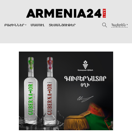
Հայերեն
ԲԱԺԻՆՆԵՐ
ՄԱՄՈՒԼ
ՏԵՍԱՆՅՈՒԹԵՐ