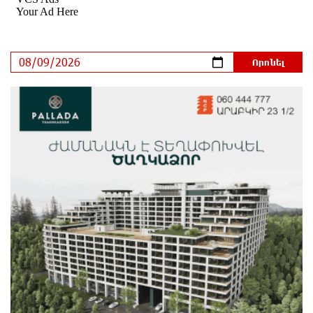
Ադրբեջանի Սարով գյուղում տանը 18-ամյա աղջկա
դի է հայտնաբերվել
15 ժամ առաջ
Հայհիդրոմետի տնօրենը գրել է
15 ժամ առաջ
Արտակարգ դեպք՝ Երևանում․ կոտրել են «Հույս
բոլոր մարդկանց» հիմնադրամի շենքի
պատուհաններն ու դռները
15 ժամ առաջ
Ալիևն ու Թրամփը հեռախոսազրույց են ունեցել
15 ժամ առաջ