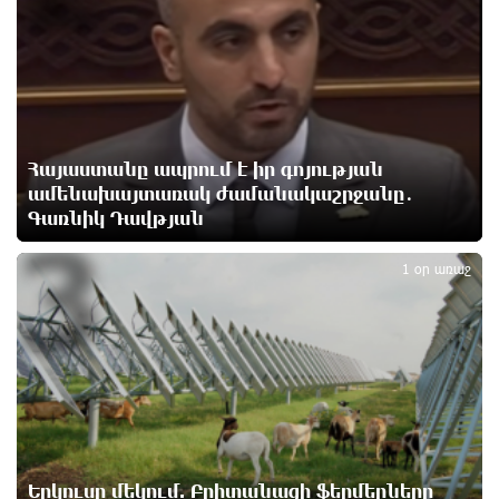
ցուցահանդեսը երկարաձգվել է մինչև օգոստոսի
30-ը
17 ժամ առաջ
Որոնվում է նախաձեռնված քրեական վարույթի
շրջանակներում
Հայաստանը ապրում է իր գոյության
17 ժամ առաջ
ամենախայտառակ ժամանակաշրջանը․
Գառնիկ Դավթյան
3
Փաշինյանն ու Թրամփը հեռախոսազրույց են
ունեցել
1 օր առաջ
18 ժամ առաջ
Չհանե´ս խաչդ, Հայաստան աշխարհ․ Ուժեղ
Հայաստան
18 ժամ առաջ
Սիցիլիայի օդանավակայանը փակվել է Էթնա
հրաբխի ժայթքման պատճառով
Երկուսը մեկում. Բրիտանացի ֆերմերները