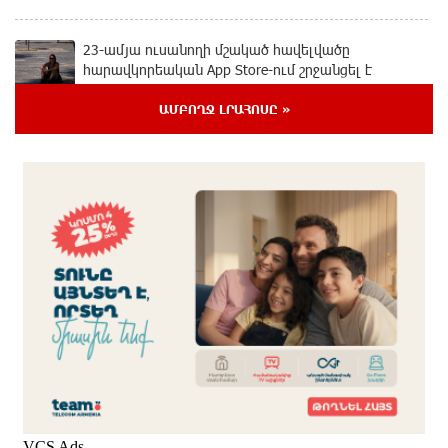
23-ամյա ուսանողի մշակած հավելվածը
հարավկորեական App Store-ում շրջանցել է
նույնիսկ Google Maps-ը
13 ժամ առաջ
ԱՄԲՈՂՋ ԼՐԱՀՈՍԸ »
Ռուսաստանի տարածքում ոչնչացվել է
ուկրաինական 360 անօդաչու թռչող սարք
14 ժամ առաջ
Օգոստոսի 10-ին, 11-ին, 12-ին, 13-ին, 14-ին, 17-ին,
18-ին և 20-ին հարյուրավոր հասցեներում լույս չի
լինելու
14 ժամ առաջ
Ողբերգական դեպք՝ Երևանում․ Կիևյան կամրջի
տակ հայտնաբերվել է տղամարդու մարմին
14 ժամ առաջ