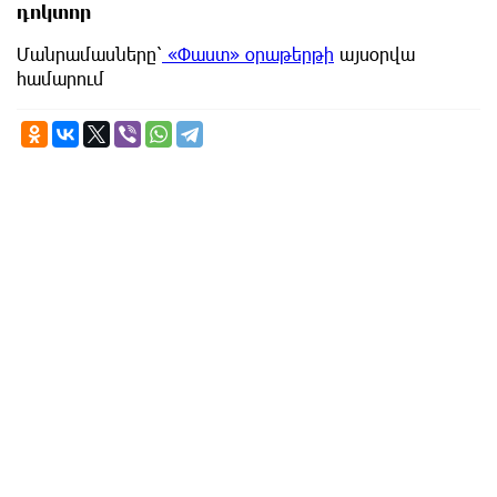
դոկտոր
Մանրամասները՝
«Փաստ» օրաթերթի
այսօրվա
համարում