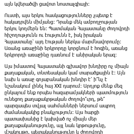
այն կվերածվի ցավոտ նոստալգիայի։
Ուստի, այս երկու հասկացությունները չպետք է
հակադրվեն միմյանց։ Դրանք մեկ ամբողջության
երկու կողմերն են։ Պատմական Հայաստանը ժողովրդի
հիշողությունն ու էությունն է, իսկ իրական
Հայաստանը՝ այդ էության ներկա մարմնավորումը։
Առանց առաջինի երկրորդը կորցնում է հոգին, առանց
երկրորդի առաջինը դառնում է անիրական երազ։
Այս իմաստով Հայաստանի գլխավոր խնդիրը ոչ միայն
քաղաքական, տնտեսական կամ տարածքային է։ Այն
նախ և առաջ գոյաբանական խնդիր է՝ ի՞նչ է
նշանակում լինել հայ XXI դարում։ Արդյոք մենք մեզ
ընկալում ենք որպես հազարամյակների պատմություն
ունեցող քաղաքակրթական ժողովո՞ւրդ, թե՞
պարզապես տվյալ սահմանների ներսում ապրող
ժամանակակից բնակչություն։ Այս հարցի
պատասխանից է կախված ոչ միայն մեր
քաղաքականությունը, այլ նաև կրթությունը,
մշակույթը, պետականությունը և ժողովրդի