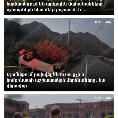
18 ժամ առաջ
համատեղում են արևային վահանակները
ոչխարների հետ մեկ դաշտում, և ...
4
Հետվճարի փոխարեն՝ արժանապատիվ և ֆիքսված
6 օր առաջ
թոշակ․ ինչու է գործող համակարգը սոցիալական
անարդարության խնդիր ստեղծում. Հրայր
Կամենդատյան
18 ժամ առաջ
Երևանի Կենտրոնում փոշու պարունակությունը
գրեթե ամբողջ շաբաթ գերազանցել է թույլատրելի
սահմանը
18 ժամ առաջ
Սյունիքում բախվել են ուսուցչի և
կոմբինատի աշխատակցի մեքենաները․ կա
վիրավոր
Իրանը պատրաստ է բացել Հորմուզի նեղուցը, եթե
5
ԱՄՆ-ն ընդունի հանրապետության պայմանները
19 ժամ առաջ
5 օր առաջ
Երևանում անցկացվել է հաշմանդամություն
ունեցող անձանց միջազգային մարզական