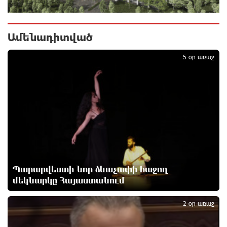
«Ինտեր»-ը հաղթեց «Յուվենտուս»-ին
16 ժամ առաջ
Ամենադիտված
1
Քրեական վարույթի շրջանակում անձի անձնական
5 օր առաջ
և ընտանեկան կյանքին առնչվող տվյալների
անհարկի հրապարակումն անթույլատրելի է. ՄԻՊ
16 ժամ առաջ
Զելենսկին ու Վուչիչը քննարկել են
համագործակցությունն ընդլայնելու
հնարավորությունները
16 ժամ առաջ
Պարարվեստի նոր ձևաչափի հաջող
Հրդեհի ահազանգ Սայաթ-Նովա պողոտայում.
մեկնարկը Հայաստանում
2
շենքից տարհանվել է 5 բնակիչ
17 ժամ առաջ
2 օր առաջ
Ճապոնական Յակիշիմե կերամիկայի