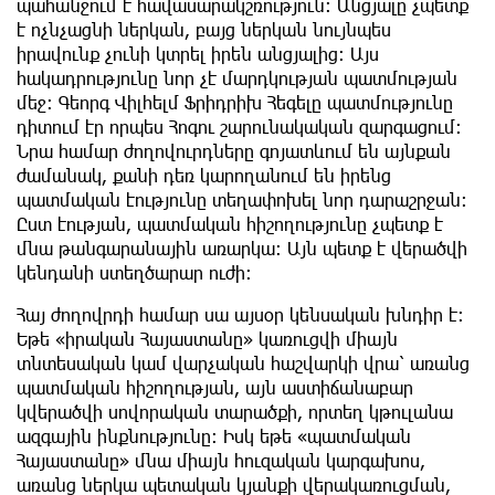
պահանջում է հավասարակշռություն։ Անցյալը չպետք
է ոչնչացնի ներկան, բայց ներկան նույնպես
իրավունք չունի կտրել իրեն անցյալից։ Այս
հակադրությունը նոր չէ մարդկության պատմության
մեջ։ Գեորգ Վիլհելմ Ֆրիդրիխ Հեգելը պատմությունը
դիտում էր որպես Հոգու շարունակական զարգացում։
Նրա համար ժողովուրդները գոյատևում են այնքան
ժամանակ, քանի դեռ կարողանում են իրենց
պատմական էությունը տեղափոխել նոր դարաշրջան։
Ըստ էության, պատմական հիշողությունը չպետք է
մնա թանգարանային առարկա։ Այն պետք է վերածվի
կենդանի ստեղծարար ուժի։
Հայ ժողովրդի համար սա այսօր կենսական խնդիր է։
Եթե «իրական Հայաստանը» կառուցվի միայն
տնտեսական կամ վարչական հաշվարկի վրա՝ առանց
պատմական հիշողության, այն աստիճանաբար
կվերածվի սովորական տարածքի, որտեղ կթուլանա
ազգային ինքնությունը։ Իսկ եթե «պատմական
Հայաստանը» մնա միայն հուզական կարգախոս,
առանց ներկա պետական կյանքի վերակառուցման,