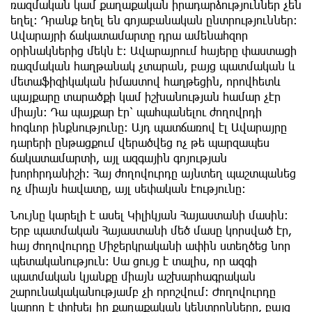
ռազմական կամ քաղաքական իրադարձություններ չեն
եղել։ Դրանք եղել են գոյաբանական ընտրություններ։
Ավարայրի ճակատամարտը դրա ամենահզոր
օրինակներից մեկն է։ Ավարայրում հայերը փաստացի
ռազմական հաղթանակ չտարան, բայց պատմական և
մետաֆիզիկական իմաստով հաղթեցին, որովհետև
պայքարը տարածքի կամ իշխանության համար չէր
միայն։ Դա պայքար էր՝ պահպանելու ժողովրդի
հոգևոր ինքնությունը։ Այդ պատճառով էլ Ավարայրը
դարերի ընթացքում վերածվեց ոչ թե պարզապես
ճակատամարտի, այլ ազգային գոյության
խորհրդանիշի։ Հայ ժողովուրդը այնտեղ պաշտպանեց
ոչ միայն հավատը, այլ սեփական էությունը։
Նույնը կարելի է ասել Կիլիկյան Հայաստանի մասին։
Երբ պատմական Հայաստանի մեծ մասը կորսված էր,
հայ ժողովուրդը Միջերկրականի ափին ստեղծեց նոր
պետականություն։ Սա ցույց է տալիս, որ ազգի
պատմական կյանքը միայն աշխարհագրական
շարունակականությամբ չի որոշվում։ Ժողովուրդը
կարող է փոխել իր քաղաքական կենտրոնները, բայց