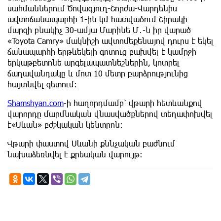
սահմաններում Ծովագյուղ-Շորժա-Վարդենիս
ավտոճանապարհի 1-ին կմ հատվածում Շիրակի
մարզի բնակիչ 30-ամյա Մարինե Մ․-ն իր վարած
«Toyota Camry» մակնիշի ավտոմեքենայով դուրս է եկել
ճանապարհի երթևեկելի գոտուց բախվել է կամրջի
երկաթբետոնե արգելապատնեշներին, կոտրել
ճաղավանդակը և մոտ 10 մետր բարձրությունից
հայտնվել գետում։
Shamshyan.com
-ի հաղորդմամբ՝ վթարի հետևանքով
վարորդը մարմնական վնասվածքներով տեղափոխվել
է«Սևան» բժշկական կենտրոն։
Վթարի փաստով Սևանի քննչական բաժնում
նախաձեռնվել է քրեական վարույթ։