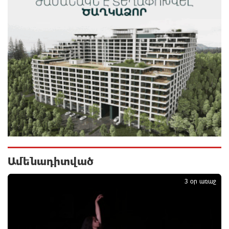
եղանակը՝ օգոստոսի 7-ից 11-ին
10 ժամ առաջ
Խոշոր հրդեհ՝ Երևանի Սիլիկյան թաղամասի
հարևանությամբ գտնվող աղբավայրում. կրակն ու
ծուխը տեսանելի են մի քանի կիլոմետրից
11 ժամ առաջ
Հնդկաստանի և Իսրայելի վարչապետները
քննարկել են Մերձավոր Արևելքում տիրող
իրավիճակը
11 ժամ առաջ
Ամենադիտված
1
Մալաթիա-Սեբաստիա վարչական շրջանում
արմատից փտած հերթական ծառն է տապալվել
3 օր առաջ
11 ժամ առաջ
Իրանը և Օմանը պլանավորում են փոխել Հորմուզի
նեղուցի նավագնացության կառուցվածքը