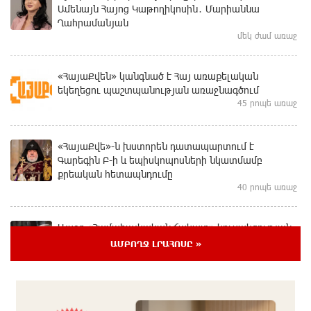
Ամենայն Հայոց Կաթողիկոսին․ Մարիաննա
Ղահրամանյան
մեկ ժամ առաջ
«ՀայաՔվեն» կանգնած է Հայ առաքելական
եկեղեցու պաշտպանության առաջնագծում
45 րոպե առաջ
«ՀայաՔվե»-ն խստորեն դատապարտում է
Գարեգին Բ-ի և եպիսկոպոսների նկատմամբ
քրեական հետապնդումը
40 րոպե առաջ
Այսօր «Համահայկական ճակատ» կուսակցության
ղեկավար, ՀՀ Զինված ուժերի պահեստազորի
ԱՄԲՈՂՋ ԼՐԱՀՈՍԸ »
փոխգնդապետ, հետախուզական զորքերի սպա
Արսեն Վարդանյանի ծննդյան տարեդարձն է
30 րոպե առաջ