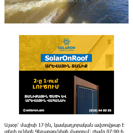
Այսօր՝ մայիսի 17-ին, կասկադյորական ավտովթար է
տեղի ունեցե Գեղարքունիքի մարզում։ Ժամը 07:00-ի