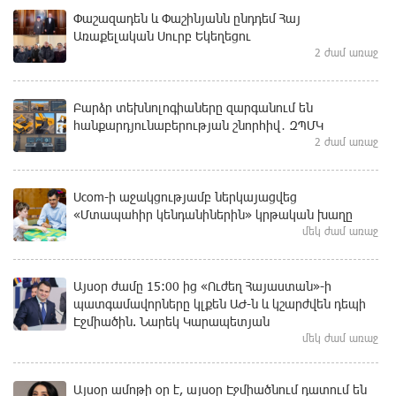
Փաշազադեն և Փաշինյանն ընդդեմ Հայ
Առաքելական Սուրբ Եկեղեցու
2 ժամ առաջ
Բարձր տեխնոլոգիաները զարգանում են
հանքարդյունաբերության շնորհիվ․ ԶՊՄԿ
2 ժամ առաջ
Ucom-ի աջակցությամբ ներկայացվեց
«Մտապահիր կենդանիներին» կրթական խաղը
մեկ ժամ առաջ
Այսօր ժամը 15:00 ից «Ուժեղ Հայաստան»-ի
պատգամավորները կլքեն ԱԺ-ն և կշարժվեն դեպի
Էջմիածին. Նարեկ Կարապետյան
մեկ ժամ առաջ
Այսօր ամոթի օր է, այսօր Էջմիածնում դատում են