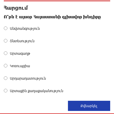
«Ռեալ Մադրիդ»-ն ու «ՌԲ Լայպցիգը»
Հարցում
համաձայնության են եկել Յան Դիոմանդեի
տրանսֆերի վերաբերյալ
Ո՞րն է այսօր Հայաստանի գլխավոր խնդիրը
16 ժամ առաջ
Անվտանգություն
Այսօրվա կառավարությունը ուսանողներին
առաջարկում է պահանջարկ չունեցող
Տնտեսություն
մասնագիտություններ. Ատոմ Մխիթարյան
16 ժամ առաջ
Արտագաղթ
Հայրենիքը փոքրանում է մեր աչքերի առաջ․
Կոռուպցիա
ազգային ողբերգություն է․ Ավետիք Չալաբյան
16 ժամ առաջ
Արդարադատություն
Սամվել Կարապետյանը «ամբողջ հայության
Արտաքին քաղաքականություն
խայտառակություն» է անվանել Ամենայն Հայոց
Կաթողիկոսի նկատմամբ դատավարությունը
17 ժամ առաջ