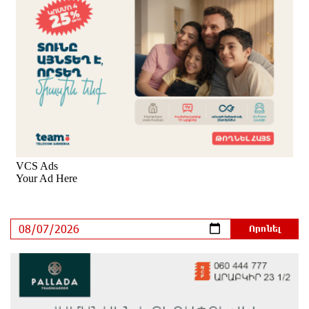
Օգոստոսի 7-ին, 10-ին, 11-ին, 12-ին և 13-ին գազ չի
լինելու․ հասցեներ
9 ժամ առաջ
Հնդկաստանի հյուսիս-արևելքում տեղի ունեցած
ջրհեղեղների հետևանքով զոհերի թիվը հասել է 97-
ի
10 ժամ առաջ
Օգոստոսի 7-ին ժամանակավորապես կդադարեցվի
մի շարք հասցեների էլեկտրամատակարարում
10 ժամ առաջ
Վինիսիուսը նոր պայմանագիր է կնքել «Ռեալի»
հետ․ պաշտոնական
10 ժամ առաջ
Սպասվում է քամու ուժգնացում, ամպրոպ․