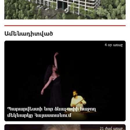
Միայն հանրային մեծ աջակցության պարագայում
ընդդիմությունը կկարողանա օրակարգ թելադրել.
Արեգ Սավգուլյան
27 րոպե առաջ
Ամենադիտված
1
«ՀայաՔվեի» տարածքային գրասենյակները
շարունակում են կահավորվել Ավետիք Չալաբյանի
4 օր առաջ
ազատ արձակումը պահանջող պաստառներով
41 րոպե առաջ
Երկուսը մեկում. Բրիտանացի ֆերմերները
համատեղում են արևային վահանակները
ոչխարների հետ մեկ դաշտում, և դա աշխատում է
2 ժամ առաջ
Սաուդյան Արաբիան, Թուրքիան և Պակիստանը
համատեղ պաշտպանության մասին
Պարարվեստի նոր ձևաչափի հաջող
համաձայնագիր են կնքել. Արտակ Զաքարյան
մեկնարկը Հայաստանում
3 ժամ առաջ
21 ժամ առաջ