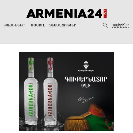
Հայերեն
ԲԱԺԻՆՆԵՐ
ՄԱՄՈՒԼ
ՏԵՍԱՆՅՈՒԹԵՐ