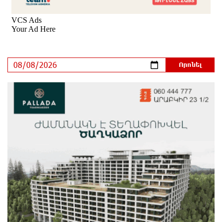
«Սմայլ Սվիթ»-ի զարգացման ճանապարհը
Կոնվերս Բանկի գործընկերությամբ
43 րոպե առաջ
Ինչպես է ՔՊ-ն «հարգում» ժողովրդի քվեն.
Մարիաննա Ղահրամանյան
8 րոպե առաջ
Ընդդիմությունը պետք է օր առաջ համախմբվի այս
ծանր իրավիճակից դուրս գալու համար. Արմեն
Մանվելյան
3 րոպե առաջ
Դուք ու ձեր անտաղանդ շոուները ոչ ավելին են,
քան անհաջող ու չստացված դերասանի թատրոն.
Աննա Կոստանյան
18 րոպե առաջ