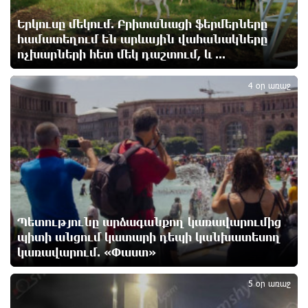
Երկուսը մեկում. Բրիտանացի ֆերմերները
«Պատմական հիշողությունը չի կարելի
համատեղում են արևային վահանակները
քաղաքականություն դարձնել». Կարպիս Փաշոյան
ոչխարների հետ մեկ դաշտում, և ...
4
5 ժամ առաջ
4 օր առաջ
Երևանի և մարզերի տասնյակ հասցեներում
օգոստոսի 10-ին, 11-ին, 12-ին և 13-ին գազ չի
լինելու
15 ժամ առաջ
Հայ ուշուիստները 37 մեդալ են նվաճել
միջազգային մրցաշարում
15 ժամ առաջ
Պետությունը արձագանքող կառավարումից
պիտի անցում կատարի դեպի կանխատեսող
ԱՄՆ Սենատը մեծամասնությամբ ընդունել է
կառավարում. «Փաստ»
5
Ռուսաստանի և Իրանի դեմ պատժամիջոցների
ընդլայնման օրինագիծը
5 օր առաջ
15 ժամ առաջ