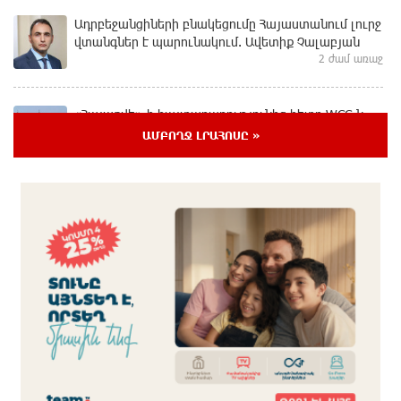
Ադրբեջանցիների բնակեցումը Հայաստանում լուրջ
վտանգներ է պարունակում. Ավետիք Չալաբյան
2 ժամ առաջ
«Հայաքվե»-ի հայտարարությունից հետո WCC-ն
արձագանքել է Հայ Եկեղեցու շուրջ ստեղծված
ԱՄԲՈՂՋ ԼՐԱՀՈՍԸ »
իրավիճակին
2 ժամ առաջ
«Շտապ հաստատեք քարտի տվյալները»․ IDBank-ը
զգուշացնում է հյուրանոցների ամրագրման հետ
կապված զեղծարարությունների մասին
2 ժամ առաջ
Մհեր Անանյանն ընդգրկվել է Յունիբանկի
Վարչության կազմում
մեկ ժամ առաջ