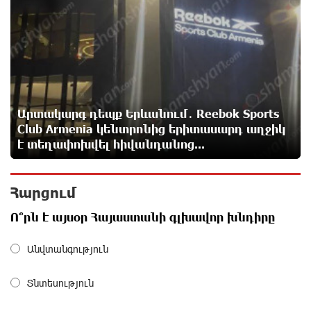
Երգչուհի Բեյոնսեն ​​4 դատական հայց է
ներկայացրել Թուրքիայում
15 ժամ առաջ
Երևանյան լճում իրականացվել են մաքրման
աշխատանքներ
Արտակարգ դեպք Երևանում․ Reebok Sports
16 ժամ առաջ
Club Armenia կենտրոնից երիտասարդ աղջիկ
է տեղափոխվել հիվանդանոց...
Իտալական Սիցիլիա կղզում ժայթքել է Էտնա
հրաբուխը
Հարցում
16 ժամ առաջ
Ո՞րն է այսօր Հայաստանի գլխավոր խնդիրը
Պայթյուն՝ Իրանում․ հաղորդվում է զոհերի ու
վիրավորների մասին
Անվտանգություն
16 ժամ առաջ
Տնտեսություն
«Ռեալը» հայտարարել է Դիոմանդեի տրանսֆերի