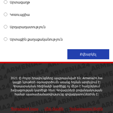
Արտագաղթ
մասին
17 ժամ առաջ
Կոռուպցիա
Վանաձորում բшխվել են «Jeep Cherokee»-ն և
Արդարադատություն
«Toyota Camry»-ն
17 ժամ առաջ
Արտաքին քաղաքականություն
Մասկը մերժել է Կիևի խնդրանքը՝ օգտագործել
Starlink-ը Ռուսաստանի դեմ հարվшծները
կառավարելու համար
17 ժամ առաջ
Երևանում և մարզերում էլեկտրաէներգիայի
2021 © Բոլոր իրավունքները պաշտպանված են: Armenia24.live
կայքի նյութերի օգտագործումն առանց հղման արգելվում է:
ընդհատումներ կլինեն
Հրապարակման հեղինակի կարծիքը ոչ միշտ է համընկնում
18 ժամ առաջ
խմբագրության կարծիքի հետ: Գովազդների բովանդակության
համար պատասխանատվությունը գովազդատուներինն է:
Ստեփանավանում ռուս կին է փորձել ինքնասպան
լինել
Հետադարձ կապ
Մեր մասին
Գովազդատուներին