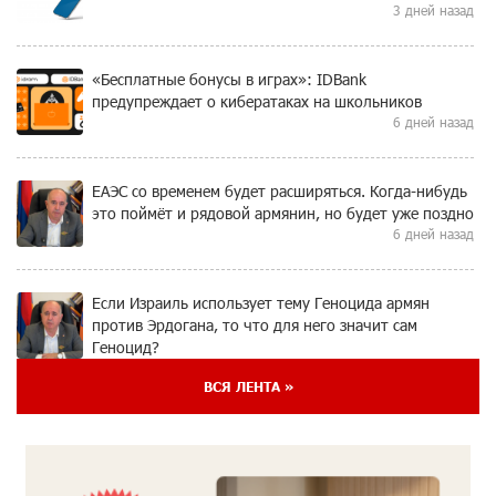
3 дней назад
«Бесплатные бонусы в играх»: IDBank
предупреждает о кибератаках на школьников
6 дней назад
ЕАЭС со временем будет расширяться. Когда-нибудь
это поймёт и рядовой армянин, но будет уже поздно
6 дней назад
Если Израиль использует тему Геноцида армян
против Эрдогана, то что для него значит сам
Геноцид?
6 дней назад
ВСЯ ЛЕНТА »
ВТБ (Армения): вклад «Стабильный» — до 10%
годовых и оформление в мобильном приложении
7 дней назад