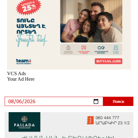
Платформа Rate.Trading на Seaside Startup Summit:
IDBank представил инновационное решение
7 дней назад
Состоялось открытие Khachaturian Rooftop при
поддержке IDBank
8 дней назад
Пашинян ты упустил свой шанс уйти спокойно.
Аршак Карапетян
9 дней назад
Обновленный Центр продаж и обслуживания Ucom
открылся по адресу ул. Шаумяна, 24/2 в Арарате
9 дней назад
Никогда Нагорный Карабах не был в составе