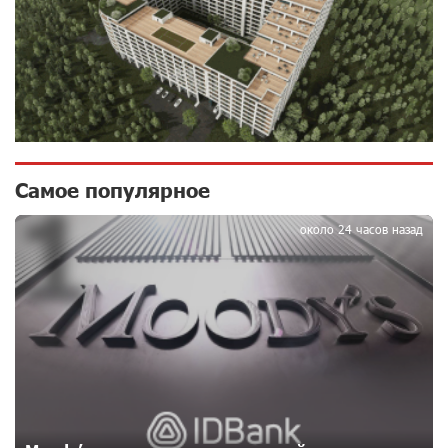
10 дней назад
Обновленный Центр продаж и обслуживания Ucom
открылся по адресу ул. Шаумяна, 24/2 в Арарате
10 дней назад
Никогда Нагорный Карабах не был в составе
Самое популярное
1
независимого Азербайджана. Аршак Карапетян
11 дней назад
около 24 часов назад
Бывший премьер-министр Словакии обратился к
президенту страны с просьбой содействовать
освобождению армянских заключенных,
осужденных в Азербайджане
13 дней назад
Против кого вооружается Азербайджан? Аршак
Карапетян