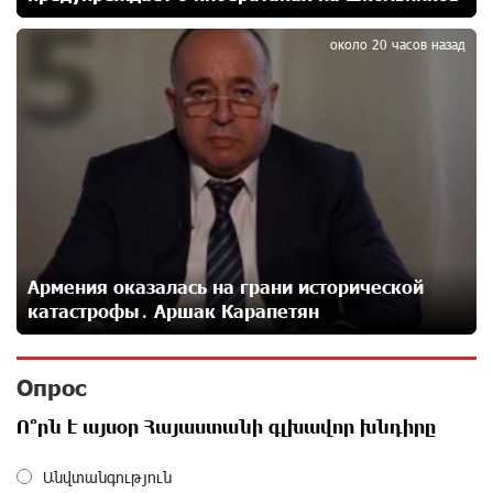
5
Москва–Баку: есть разногласия, но связи
сохраняются. А мы что делаем?
около 20 часов назад
24 дней назад
День благодарности клиентам в Ванадзоре: IDBank
25 дней назад
Пашинян замотивирован уничтожить Армению․
Аршак Карапетян
27 дней назад
Армения оказалась на грани исторической
катастрофы․ Аршак Карапетян
«Мой лес Армения» — бенефициар инициативы
«Сила одного драма» в июле
Опрос
27 дней назад
Ո՞րն է այսօր Հայաստանի գլխավոր խնդիրը
Станьте акционером Юнибанка и воспользуйтесь
Անվտանգություն
выгодным инвестиционным предложением