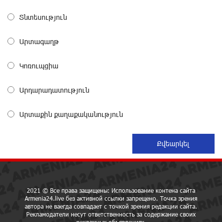
27 дней назад
Տնտեսություն
IDBank предупреждает о мошеннических звонках от
Արտագաղթ
имени пенсионных фондов
29 дней назад
Կոռուպցիա
Небольшой французский уголок в Раздане при
Արդարադատություն
сотрудничестве с Конверс МСБ
29 дней назад
Արտաքին քաղաքականություն
Предателя Пашиняна нужно скинуть с трона. Аршак
Карапетян
29 дней назад
Зачем Пашинян полетел в Россию?․ Аршак
2021 © Все права защищены: Использование контена сайта
Карапетян
Armenia24.live без активной ссылки запрещено. Точка зрения
30 дней назад
автора не ваегда совпадает с точкой зрения редакции сайта.
Рекламодатели несут ответственность за содержание своих