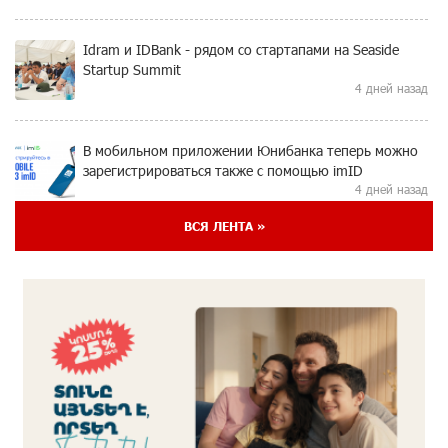
Idram и IDBank - рядом со стартапами на Seaside
Startup Summit
4 дней назад
В мобильном приложении Юнибанка теперь можно
зарегистрироваться также с помощью imID
4 дней назад
ВСЯ ЛЕНТА »
«Бесплатные бонусы в играх»: IDBank
предупреждает о кибератаках на школьников
7 дней назад
ЕАЭС со временем будет расширяться. Когда-нибудь
это поймёт и рядовой армянин, но будет уже поздно
7 дней назад