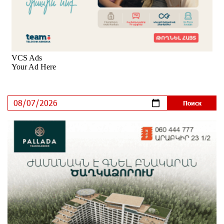
Если Израиль использует тему Геноцида армян
против Эрдогана, то что для него значит сам
Геноцид?
7 дней назад
ВТБ (Армения): вклад «Стабильный» — до 10%
годовых и оформление в мобильном приложении
8 дней назад
Платформа Rate.Trading на Seaside Startup Summit:
IDBank представил инновационное решение
8 дней назад
Состоялось открытие Khachaturian Rooftop при
поддержке IDBank
9 дней назад
Пашинян ты упустил свой шанс уйти спокойно.
Аршак Карапетян