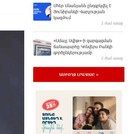
Մհեր Անանյանն ընդգրկվել է
Յունիբանկի Վարչության
կազմում
2 ժամ առաջ
«Սմայլ Սվիթ»-ի զարգացման
ճանապարհը Կոնվերս Բանկի
գործընկերությամբ
2 ժամ առաջ
ԱՄԲՈՂՋ ԼՐԱՀՈՍԸ »
Ինչպես է ՔՊ-ն «հարգում»
ժողովրդի քվեն. Մարիաննա
Ղահրամանյան
մեկ ժամ առաջ
Ընդդիմությունը պետք է օր առաջ
համախմբվի այս ծանր
իրավիճակից դուրս գալու համար.
Արմեն Մանվելյան