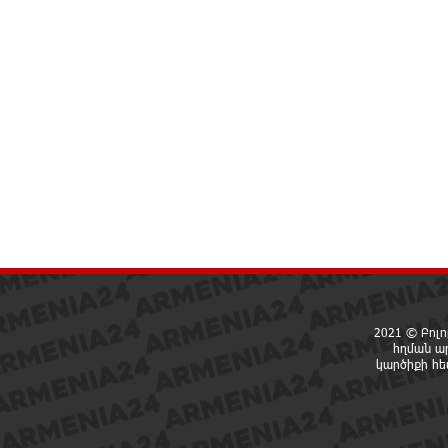
2021 © Բոլո
հղման ա
կարծիքի հ