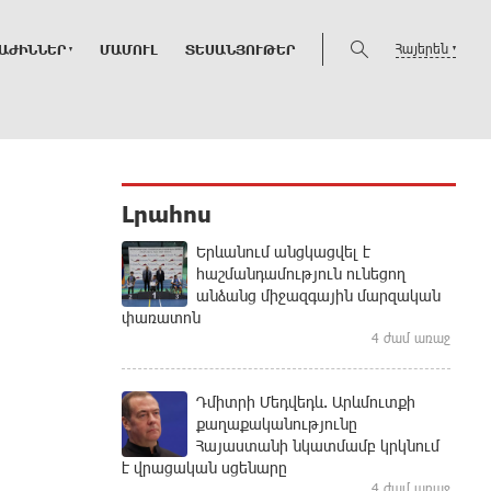
Հայերեն
ԱԺԻՆՆԵՐ
ՄԱՄՈՒԼ
ՏԵՍԱՆՅՈՒԹԵՐ
Լրահոս
Երևանում անցկացվել է
հաշմանդամություն ունեցող
անձանց միջազգային մարզական
փառատոն
4 ժամ առաջ
Դմիտրի Մեդվեդև. Արևմուտքի
քաղաքականությունը
Հայաստանի նկատմամբ կրկնում
է վրացական սցենարը
4 ժամ առաջ