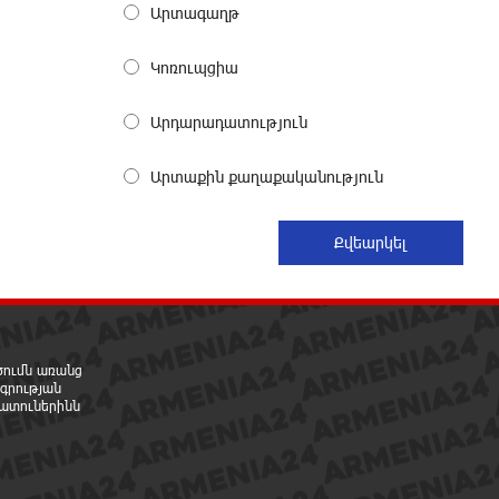
Արտագաղթ
Երգչուհի Բեյոնսեն ​​4 դատական
հայց է ներկայացրել Թուրքիայում
Կոռուպցիա
14 ժամ առաջ
Արդարադատություն
Երևանյան լճում իրականացվել են
մաքրման աշխատանքներ
Արտաքին քաղաքականություն
15 ժամ առաջ
Իտալական Սիցիլիա կղզում
ժայթքել է Էտնա հրաբուխը
15 ժամ առաջ
րծումն առանց
Պայթյուն՝ Իրանում․ հաղորդվում
գրության
է զոհերի ու վիրավորների մասին
ատուներինն
15 ժամ առաջ
«Ռեալը» հայտարարել է