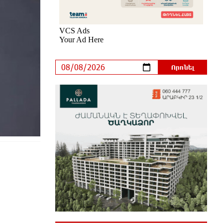
մեկ ժամ առաջ
Դուք ու ձեր անտաղանդ շոուները
ոչ ավելին են, քան անհաջող ու
չստացված դերասանի թատրոն.
Աննա Կոստանյան
մեկ ժամ առաջ
Միայն հանրային մեծ
աջակցության պարագայում
ընդդիմությունը կկարողանա
օրակարգ թելադրել. Արեգ Սավգուլյան
38 րոպե առաջ
«ՀայաՔվեի» տարածքային
գրասենյակները շարունակում են
կահավորվել Ավետիք Չալաբյանի
ազատ արձակումը պահանջող
պաստառներով
24 րոպե առաջ