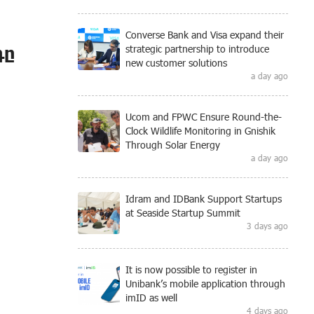
Converse Bank and Visa expand their
դը
strategic partnership to introduce
new customer solutions
a day ago
Ucom and FPWC Ensure Round-the-
Clock Wildlife Monitoring in Gnishik
Through Solar Energy
a day ago
Idram and IDBank Support Startups
at Seaside Startup Summit
3 days ago
It is now possible to register in
Unibank’s mobile application through
imID as well
4 days ago