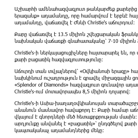
Աշխարհի ամենահազվագյուտ թանկարժեք քարերից 
երազանք» ադամանդը, որը համարվում է երբևէ 
ադամանդը, վաճառվել է Ժնևի Christie's աճուրդում։
Քարը վաճառվել է 13.5 միլիոն շվեյցարական ֆրանկ
նախնական վաճառքի գնահատականը՝ 7-10 միլիոն ֆր
Christie's-ի ներկայացուցիչները հայտարարել են, 
քարի բացառիկ հազվագյուտությունը։
Աճուրդի տան տվյալներով՝ «Օվկիանոսի երազը» հ
նախկինում ուշադրություն է գրավել միջազգային ց
«Splendor of Diamonds» հազվագյուտ գունավոր ադ
Christie's-ում մոտավորապես 8,5 միլիոն դոլարով։
Christie's-ի Ասիա-խաղաղօվկիանոսյան տարածաշր
անանուն մասնավոր հավաքորդ է։ Քարի համար աճու
վկայում է գնորդների մեծ հետաքրքրության մասին։
արդյունքը անվանել է «բացառիկ»՝ ընդգծելով քա
կապտականաչ ադամանդներից մեկը։