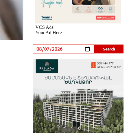
an Innovative Solution
7 days ago
Khachaturian Rooftop Grand Opening
Supported by IDBank
8 days ago
Ucom’s Sales and Service Center
Reopens at 24/2 Shahumyan Street
in Ararat
9 days ago
Scholarship recipients of the
“Armenian Virtuosos” Program
participated in the Järvi Academy and
Pärnu Music Festival in Estonia, representing
Armenia on the international stage
14 days ago