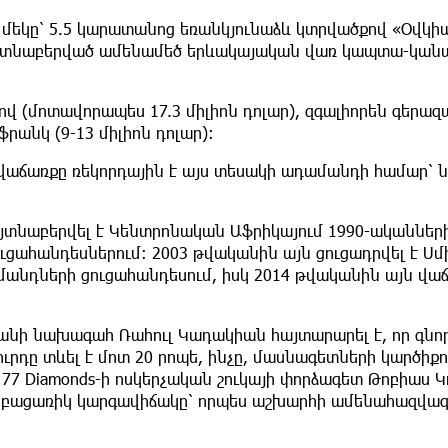
մեկը՝ 5.5 կարատանոց եռանկյունաձև կտրվածքով «Օվկի
հայտնաբերված ամենամեծ երևակայական վառ կապտա-կան
ով (մոտավորապես 17.3 միլիոն դոլար), զգալիորեն գերազ
անկ (9-13 միլիոն դոլար)։
որ վաճառքը ռեկորդային է այս տեսակի ադամանդի համար՝ ն
այտնաբերվել է Կենտրոնական Աֆրիկայում 1990-ականներ
ուցահանդեսներում։ 2003 թվականին այն ցուցադրվել է Ս
ամանդների ցուցահանդեսում, իսկ 2014 թվականին այն վաճ
ջանի նախագահ Ռահուլ Կադակիան հայտարարել է, որ գնո
րդը տևել է մոտ 20 րոպե, ինչը, մասնագետների կարծիքո
 77 Diamonds-ի ոսկերչական շուկայի փորձագետ Թոբիաս 
րի բացառիկ կարգավիճակը՝ որպես աշխարհի ամենահազվագ