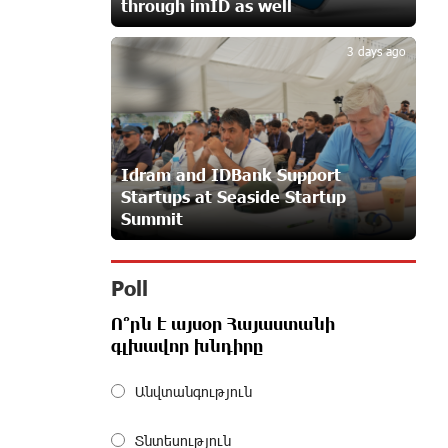
through imID as well
5
23 days ago
3 days ago
Customer Appreciation Day in
Vanadzor: IDBank
24 days ago
Idram and IDBank Support
Startups at Seaside Startup
Haik Kazazyan to Perform
Summit
Khachaturian’s Violin Concerto at the
Closing Concert of the Madeira
Classical Orchestra’s 2025/2026 Season
24 days ago
Poll
Ո՞րն է այսօր Հայաստանի
My Forest Armenia is a beneficiary of
գլխավոր խնդիրը
the "Power of One Dram" initiative in
July
Անվտանգություն
26 days ago
Տնտեսություն