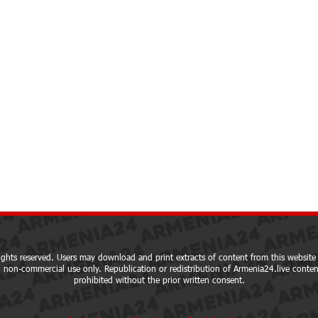
ights reserved. Users may download and print extracts of content from this website 
 non-commercial use only. Republication or redistribution of Armenia24.live content
prohibited without the prior written consent.