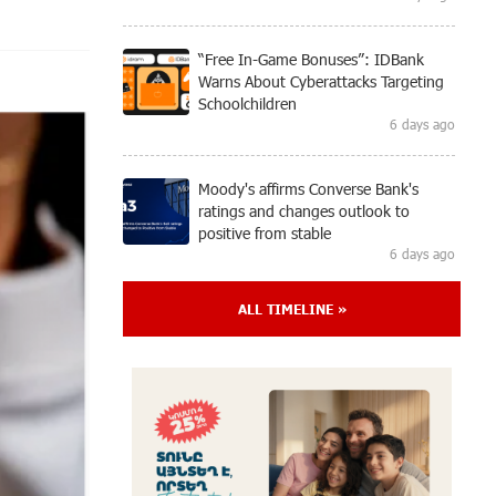
“Free In-Game Bonuses”: IDBank
Warns About Cyberattacks Targeting
Schoolchildren
6 days ago
Moody's affirms Converse Bank's
ratings and changes outlook to
positive from stable
6 days ago
ALL TIMELINE »
New Achievements in Europe:
"Armenian Virtuosos" Scholarship
Recipients Embark on Educational
Trips to Prestigious Music Academies
6 days ago
Rate.Trading Platform at Seaside
Startup Summit: IDBank Introduces