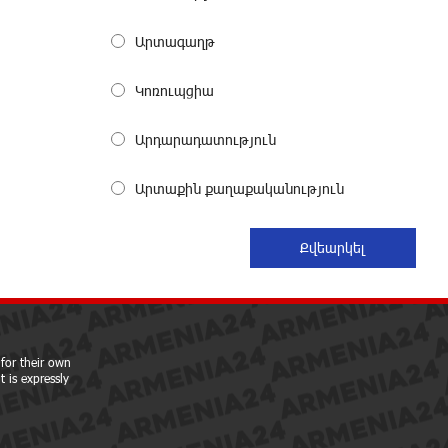
Become a Unibank shareholder and
benefit from an attractive investment
Արտագաղթ
opportunity
26 days ago
Կոռուպցիա
IDBank warns of scam calls
Արդարադատություն
impersonating pension funds
28 days ago
Արտաքին քաղաքականություն
A little corner of France in Hrazdan,
with the partnership of Converse SME
28 days ago
Idram is the general partner of the
"Towards Conscious Parenting 2026"
annual conference
for their own
 is expressly
29 days ago
Polytechnic University Graduation