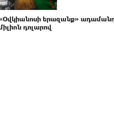
«Օվկիանոսի երազանք» ադաման
 միլիոն դոլարով