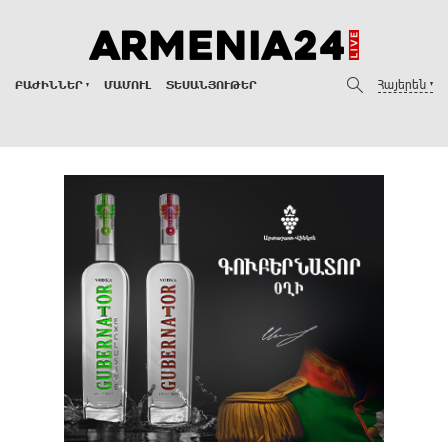
Հայերեն
ԲԱԺԻՆՆԵՐ
ՄԱՄՈՒԼ
ՏԵՍԱՆՅՈՒԹԵՐ