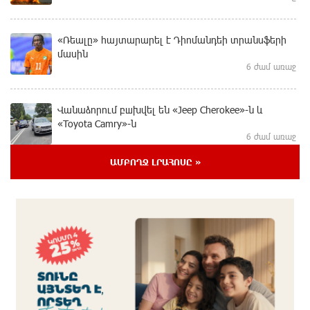
«Ռեալը» հայտարարել է Դիոմանդեի տրանսֆերի
մասին
6 ժամ առաջ
Վանաձորում բшխվել են «Jeep Cherokee»-ն և
«Toyota Camry»-ն
6 ժամ առաջ
ԱՄԲՈՂՋ ԼՐԱՀՈՍԸ »
Մասկը մերժել է Կիևի խնդրանքը՝ օգտագործել
Starlink-ը Ռուսաստանի դեմ հարվшծները
կառավարելու համար
6 ժամ առաջ
Երևանում և մարզերում էլեկտրաէներգիայի
ընդհատումներ կլինեն
6 ժամ առաջ