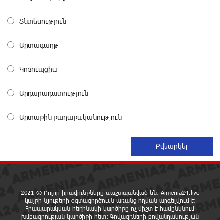
Տնտեսություն
Դանակահարություն՝ Մասիսի
գազալցակայաններից մեկի մոտ. կասկածյալը
ձերբակալվել է
Արտագաղթ
10 ժամ առաջ
Կոռուպցիա
Դատական նիստից հետո Մայր Տաճարում
Վեհափառ Հայրապետը աղոթք է հնչեցնում
Արդարադատություն
ժողովրդի հետ
10 ժամ առաջ
Արտաքին քաղաքականություն
Վեհափառի հանդեպ տիտանական ապօրինություն
կա, անասելի ցավ եմ զգում. Վարդևանյան
11 ժամ առաջ
Արժանապատիվ դատավորը ինքնաբացարկ
2021 © Բոլոր իրավունքները պաշտպանված են: Armenia24.live
հայտնեց և հրաժարվեց քննել գործն ու դատել
կայքի նյութերի օգտագործումն առանց հղման արգելվում է:
կաթողիկոսին. Մարիաննա Ղահրամանյան
Հրապարակման հեղինակի կարծիքը ոչ միշտ է համընկնում
11 ժամ առաջ
խմբագրության կարծիքի հետ: Գովազդների բովանդակության