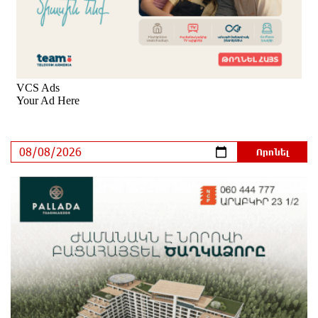
Ստեփանավանում ռուս կին է փորձել ինքնասպան
լինել
7 ժամ առաջ
ԵԱՏՄ֊ն չի ուզում, որ իր միջոցներով զարգանա
Հայաստանի տնտեսությունը ու հետո գնա ԵՄ.
Արշակ Կարապետյան
7 ժամ առաջ
ԱՄՆ վերաքննիչ դատարանը արգելափակել է
Թրամփի 400 միլիոն դոլար արժողությամբ
Սպիտակ տան պարահանդեսային դահլիճի
նախագիծը
7 ժամ առաջ
Կաթողիկոսի նկատմամբ իրականացվող
բռնադատավարությունը միահեծան իշխանության
հետևանք է. Հանրային Դաշինք
7 ժամ առաջ