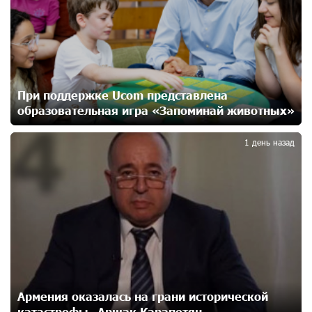
18 дней назад
Центр продаж и обслуживания Ucom в Егварде
возобновил работу по новому адресу — ул.
Ереванян, 3/47
19 дней назад
При поддержке Ucom представлена
образовательная игра «Запоминай животных»
4
До 25% idcoin-ов при покупке авиабилетов Flyone:
Idram&IDBank
1 день назад
22 дней назад
Ucom и Microsoft Innovation Center помогают
школьникам развивать навыки кибербезопасности
22 дней назад
При поддержке Ucom в Шенаване установлена
солнечная станция мощностью 10 кВт
23 дней назад
Армения оказалась на грани исторической
катастрофы․ Аршак Карапетян