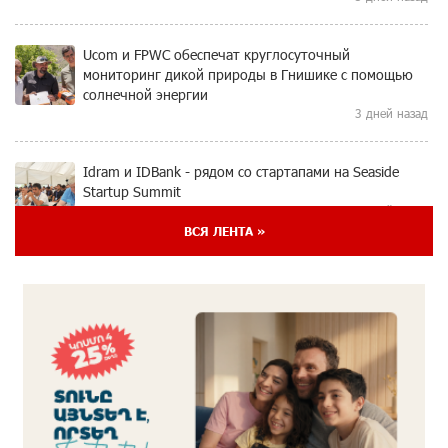
Ucom и FPWC обеспечат круглосуточный
мониторинг дикой природы в Гнишике с помощью
солнечной энергии
3 дней назад
Idram и IDBank - рядом со стартапами на Seaside
Startup Summit
4 дней назад
ВСЯ ЛЕНТА »
В мобильном приложении Юнибанка теперь можно
зарегистрироваться также с помощью imID
5 дней назад
«Бесплатные бонусы в играх»: IDBank
предупреждает о кибератаках на школьников
8 дней назад