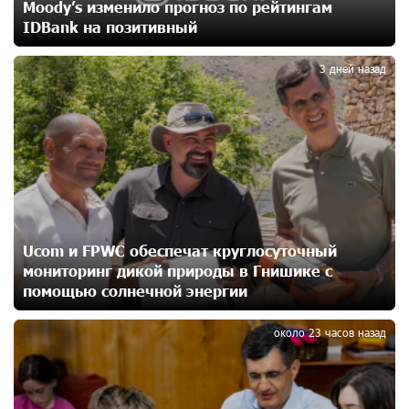
Moody’s изменило прогноз по рейтингам
осужденных в Азербайджане
IDBank на позитивный
14 дней назад
2
3 дней назад
Против кого вооружается Азербайджан? Аршак
Карапетян
16 дней назад
При поддержке Ucom в спортивной школе Вайка
установлена солнечная электростанция мощностью
15 кВт
16 дней назад
Ucom и FPWC обеспечат круглосуточный
мониторинг дикой природы в Гнишике с
Новые финансовые навыки на «Давидбекских
помощью солнечной энергии
3
играх»: Idram&IDBank
17 дней назад
около 23 часов назад
Кругом война. А вас вводят в заблуждение. Аршак
Карапетян