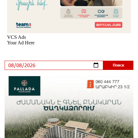
ЕАЭС со временем будет расширяться. Когда-нибудь
это поймёт и рядовой армянин, но будет уже поздно
8 дней назад
Если Израиль использует тему Геноцида армян
против Эрдогана, то что для него значит сам
Геноцид?
8 дней назад
ВТБ (Армения): вклад «Стабильный» — до 10%
годовых и оформление в мобильном приложении
9 дней назад
Платформа Rate.Trading на Seaside Startup Summit:
IDBank представил инновационное решение
9 дней назад
Состоялось открытие Khachaturian Rooftop при