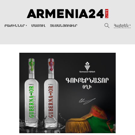
Հայերեն
ԲԱԺԻՆՆԵՐ
ՄԱՄՈՒԼ
ՏԵՍԱՆՅՈՒԹԵՐ