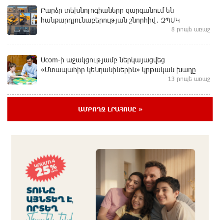
Բարձր տեխնոլոգիաները զարգանում են
հանքարդյունաբերության շնորհիվ․ ԶՊՄԿ
8 րոպե առաջ
Ucom-ի աջակցությամբ ներկայացվեց
«Մտապահիր կենդանիներին» կրթական խաղը
13 րոպե առաջ
Այսօր ժամը 15:00 ից «Ուժեղ Հայաստան»-ի
ԱՄԲՈՂՋ ԼՐԱՀՈՍԸ »
պատգամավորները կլքեն ԱԺ-ն և կշարժվեն դեպի
Էջմիածին. Նարեկ Կարապետյան
19 րոպե առաջ
Այսօր ամոթի օր է, այսօր Էջմիածնում դատում են
Ամենայն Հայոց Կաթողիկոսին․ Մարիաննա
Ղահրամանյան
24 րոպե առաջ