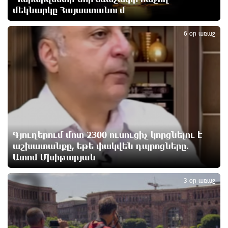
հարևանությամբ գտնվող աղբավայրում. կրակն ու
մեկնարկը Հայաստանում
2
ծուխը տեսանելի են մի քանի կիլոմետրից
12 ժամ առաջ
6 օր առաջ
Հնդկաստանի և Իսրայելի վարչապետները
քննարկել են Մերձավոր Արևելքում տիրող
իրավիճակը
13 ժամ առաջ
Մալաթիա-Սեբաստիա վարչական շրջանում
արմատից փտած հերթական ծառն է տապալվել
13 ժամ առաջ
Գյուղերում մոտ 2300 ուսուցիչ կորցնելու է
աշխատանքը, եթե փակվեն դպրոցները.
Ատոմ Մխիթարյան
3
Իրանը և Օմանը պլանավորում են փոխել Հորմուզի
նեղուցի նավագնացության կառուցվածքը
3 օր առաջ
13 ժամ առաջ
8-ամյա Մոնթե Մուրադյանն ու Սյունե Քոսակյանը
հաղթահարել են Արարատի գագաթը