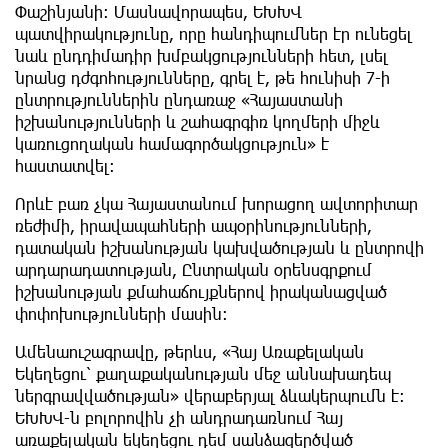
Փաշինյանի։ Մասնավորապես, ԵԽԽՎ
պատվիրակությունը, որը հանդիպումներ էր ունեցել
նաև ընդդիմադիր խմբակցությունների հետ, լսել
նրանց դժգոհությունները, գրել է, թե հունիսի 7-ի
ընտրություններին ընդառաջ «Հայաստանի
իշխանությունների և շահագրգիռ կողմերի միջև
կառուցողական համագործակցություն» է
հաստատվել։
Որևէ բառ չկա Հայաստանում խորացող ավտորիտար
ռեժիմի, իրավապահների ապօրինությունների,
դատական իշխանության կախվածության և ընտրովի
արդարադատության, Ընտրական օրենսգրքում
իշխանության քմահաճույքներով իրականացված
փոփոխությունների մասին։
Ամենաուշագրավը, թերևս, «Հայ Առաքելական
Եկեղեցու՝ քաղաքականության մեջ աննախադեպ
ներգրավվածության» վերաբերյալ ձևակերպումն է։
ԵԽԽՎ-ն բոլորովին չի անդրադառնում Հայ
առաքելական եկեղեցու դեմ սանձազերծված