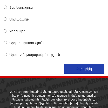
ՌԴ-ն պատրաստ է շարունակել Հայաստանի
Տնտեսություն
երկաթուղիների կոնցեսիոն կառավարումը.
Օվերչուկ
Արտագաղթ
16 ժամ առաջ
Կոռուպցիա
Հայաստանի բնակչության թիվը շուրջ 7 հազարով
ավելացել է
Արդարադատություն
16 ժամ առաջ
Արտաքին քաղաքականություն
Իսրայելի ՊԲ-ն հարձակվել է Լիբանանում
«Հըզբոլլահ»-ի հրամանատարական կետերի և
պահեստների վրա
17 ժամ առաջ
«Ռեալ Մադրիդ»-ն ու «ՌԲ Լայպցիգը»
համաձայնության են եկել Յան Դիոմանդեի
2021 © Բոլոր իրավունքները պաշտպանված են: Armenia24.live
տրանսֆերի վերաբերյալ
կայքի նյութերի օգտագործումն առանց հղման արգելվում է:
Հրապարակման հեղինակի կարծիքը ոչ միշտ է համընկնում
17 ժամ առաջ
խմբագրության կարծիքի հետ: Գովազդների բովանդակության
համար պատասխանատվությունը գովազդատուներինն է: