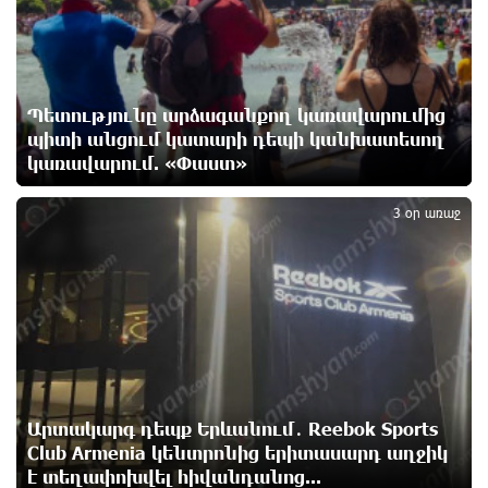
14 ժամ առաջ
Վթար Լոռու մարզում․ փրկարարները վարորդին
դուրս են բերել արգելափակումից
Պետությունը արձագանքող կառավարումից
14 ժամ առաջ
պիտի անցում կատարի դեպի կանխատեսող
կառավարում. «Փաստ»
4
Երևանում երթուղիների փոփոխություն կլինի
3 օր առաջ
14 ժամ առաջ
Օգոստոսի 7-ին՝ Գարեգին Բ Ամենայն Հայոց
Կաթողիկոսի դատական նիստը
14 ժամ առաջ
ՆԳՆ-ն՝ աղբակույտի տակ մնացած քաղաքացու
Արտակարգ դեպք Երևանում․ Reebok Sports
մահվան մասին
Club Armenia կենտրոնից երիտասարդ աղջիկ
15 ժամ առաջ
է տեղափոխվել հիվանդանոց...