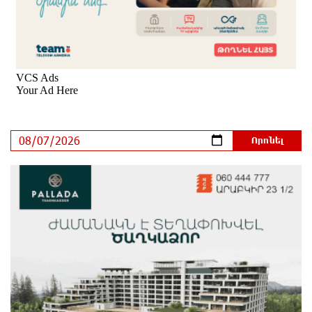
«ՀայաՔվեն» կանգնած է Հայ առաքելական
եկեղեցու պաշտպանության առաջնագծում
մեկ ժամ առաջ
«ՀայաՔվե»-ն խստորեն դատապարտում է
Գարեգին Բ-ի և եպիսկոպոսների նկատմամբ
քրեական հետապնդումը
մեկ ժամ առաջ
Այսօր «Համահայկական ճակատ» կուսակցության
ղեկավար, ՀՀ Զինված ուժերի պահեստազորի
փոխգնդապետ, հետախուզական զորքերի սպա
Արսեն Վարդանյանի ծննդյան տարեդարձն է
2 ժամ առաջ
Օգոստոսի 7-ին, 10-ին, 11-ին, 12-ին և 13-ին գազ չի
լինելու․ հասցեներ
11 ժամ առաջ