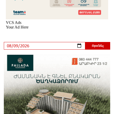
9 ժամ առաջ
Արտակարգ դեպք՝ Երևանում․ կոտրել են «Հույս
բոլոր մարդկանց» հիմնադրամի շենքի
պատուհաններն ու դռները
9 ժամ առաջ
Ալիևն ու Թրամփը հեռախոսազրույց են ունեցել
9 ժամ առաջ
«Ինտեր»-ը հաղթեց «Յուվենտուս»-ին
10 ժամ առաջ
Քրեական վարույթի շրջանակում անձի անձնական
և ընտանեկան կյանքին առնչվող տվյալների