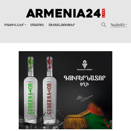
Հայերեն
ԲԱԺԻՆՆԵՐ
ՄԱՄՈՒԼ
ՏԵՍԱՆՅՈՒԹԵՐ