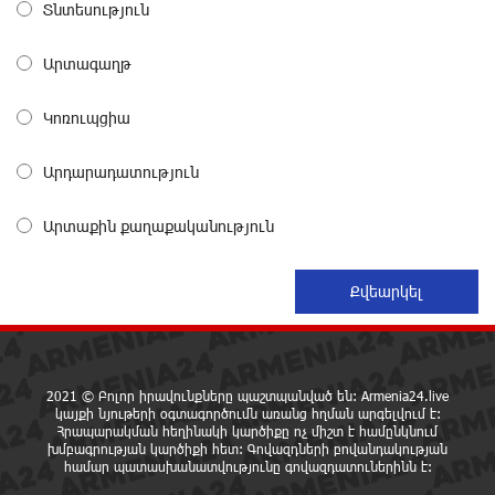
Տնտեսություն
«Սմայլ Սվիթ»-ի զարգացման ճանապարհը
Արտագաղթ
Կոնվերս Բանկի գործընկերությամբ
15 ժամ առաջ
Կոռուպցիա
Արդարադատություն
Ինչպես է ՔՊ-ն «հարգում» ժողովրդի քվեն.
Մարիաննա Ղահրամանյան
15 ժամ առաջ
Արտաքին քաղաքականություն
Ընդդիմությունը պետք է օր առաջ համախմբվի այս
ծանր իրավիճակից դուրս գալու համար. Արմեն
Մանվելյան
16 ժամ առաջ
2021 © Բոլոր իրավունքները պաշտպանված են: Armenia24.live
Դուք ու ձեր անտաղանդ շոուները ոչ ավելին են,
կայքի նյութերի օգտագործումն առանց հղման արգելվում է:
Հրապարակման հեղինակի կարծիքը ոչ միշտ է համընկնում
քան անհաջող ու չստացված դերասանի թատրոն.
խմբագրության կարծիքի հետ: Գովազդների բովանդակության
Աննա Կոստանյան
համար պատասխանատվությունը գովազդատուներինն է:
16 ժամ առաջ