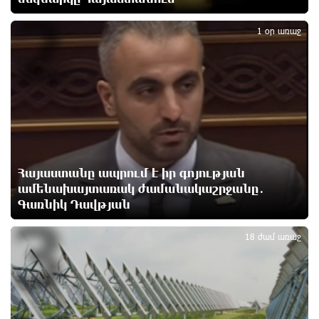
2
11 ժամ առաջ
1 օր առաջ
Փաշինյանն ու Թրամփը հեռախոսազրույց են
ունեցել
11 ժամ առաջ
Չհանե´ս խաչդ, Հայաստան աշխարհ․ Ուժեղ
Հայաստան
12 ժամ առաջ
Հայաստանը ապրում է իր գոյության
ամենախայտառակ ժամանակաշրջանը․
Սիցիլիայի օդանավակայանը փակվել է Էթնա
Գառնիկ Դավթյան
3
հրաբխի ժայթքման պատճառով
12 ժամ առաջ
18 ժամ առաջ
Հետվճարի փոխարեն՝ արժանապատիվ և ֆիքսված
թոշակ․ ինչու է գործող համակարգը սոցիալական
անարդարության խնդիր ստեղծում. Հրայր
Կամենդատյան