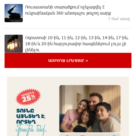
Ռուսաստանի տարածքում ոչնչացվել է
ուկրաինական 360 անօդաչու թռչող սարք
7 ժամ առաջ
Օգոստոսի 10-ին, 11-ին, 12-ին, 13-ին, 14-ին, 17-ին,
18-ին և 20-ին հարյուրավոր հասցեներում լույս չի
լինելու
8 ժամ առաջ
ԱՄԲՈՂՋ ԼՐԱՀՈՍԸ »
Ողբերգական դեպք՝ Երևանում․ Կիևյան կամրջի
տակ հայտնաբերվել է տղամարդու մարմին
8 ժամ առաջ
Ադրբեջանի Սարով գյուղում տանը 18-ամյա աղջկա
դի է հայտնաբերվել
8 ժամ առաջ
Հայհիդրոմետի տնօրենը գրել է