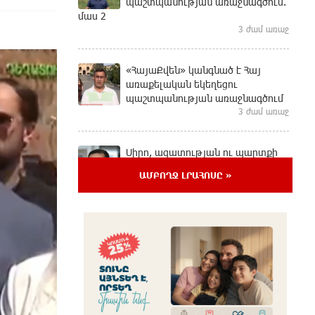
պաշտպանության առաջնագծում.
մաս 2
3 ժամ առաջ
«ՀայաՔվեն» կանգնած է Հայ
առաքելական եկեղեցու
պաշտպանության առաջնագծում
3 ժամ առաջ
Սիրո, ազատության ու պարտքի
մասին. Մենուա Սողոմոնյան
ԱՄԲՈՂՋ ԼՐԱՀՈՍԸ »
3 ժամ առաջ
Կաթողիկոսի դեմ հարուցվել է
ապօրինի քրեական վարույթ,
պատմության մեջ խայտառակ
երևույթ է
3 ժամ առաջ