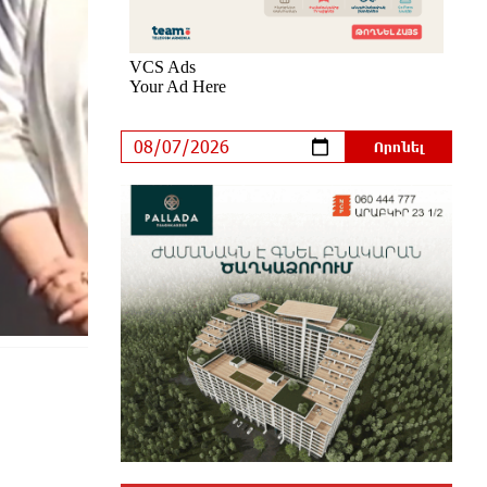
«Ուժեղ Հայաստան»-ը լքեց ԱԺ
դահլիճը՝ Վեհափառի
դատավարությանը մասնակցելու
համար
2 ժամ առաջ
Տիկի՜ն Ղազարյան, ցույց տվե՜ք
այն էջը, որտեղ գրված է Ուժեղ
Հայաստանի անունը, չեք կարող,
որովհետև նման էջ այդ զեկույցում
գոյություն չունի. Ղահրամանյանը՝
Ղազարյանի հայտարարության մասին
մեկ ժամ առաջ
Եթե հարց գոյություն չունի, ինչո՞ւ
մի դեպքում մերժում են, իսկ մյուս
դեպքում՝ համաձայնում․ Էդմոն
Մարուքյան
մեկ ժամ առաջ