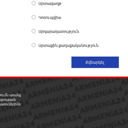
Արտագաղթ
փոխգնդապետ, հետախուզական զորքերի
սպա Արսեն Վարդանյանի ծննդյան
տարեդարձն է
Կոռուպցիա
4 ժամ առաջ
Արդարադատություն
Օգոստոսի 7-ին, 10-ին, 11-ին, 12-
ին և 13-ին գազ չի լինելու․
Արտաքին քաղաքականություն
հասցեներ
13 ժամ առաջ
Հնդկաստանի հյուսիս-արևելքում
տեղի ունեցած ջրհեղեղների
հետևանքով զոհերի թիվը հասել է
97-ի
13 ժամ առաջ
րծումն առանց
գրության
ատուներինն
Օգոստոսի 7-ին
ժամանակավորապես
կդադարեցվի մի շարք հասցեների