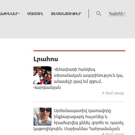
Հայերեն
ԱԺԻՆՆԵՐ
ՄԱՄՈՒԼ
ՏԵՍԱՆՅՈՒԹԵՐ
Լրահոս
Վեհափառի հանդեպ
տիտանական ապօրինություն կա,
անասելի ցավ եմ զգում.
Վարդևանյան
4 ժամ առաջ
Արժանապատիվ դատավորը
ինքնաբացարկ հայտնեց և
հրաժարվեց քննել գործն ու դատել
կաթողիկոսին. Մարիաննա Ղահրամանյան
4 ժամ առաջ