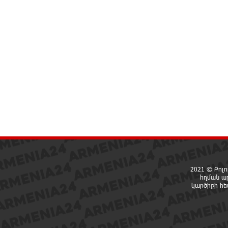
2021 © Բոլո
հղման ա
կարծիքի հ