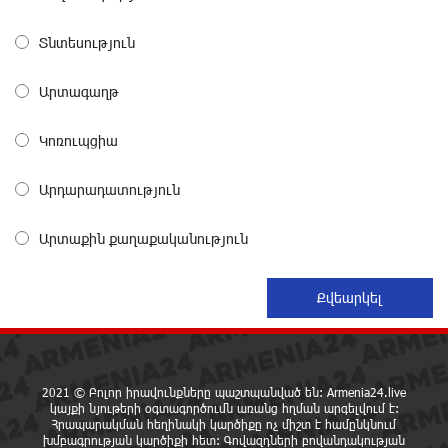
Իրանը պատրաստ է բացել Հորմուզի նեղուցը, եթե
ԱՄՆ-ն ընդունի հանրապետության պայմանները
Տնտեսություն
1 օր առաջ
Արտագաղթ
Երևանում անցկացվել է հաշմանդամություն
ունեցող անձանց միջազգային մարզական
Կոռուպցիա
փառատոն
1 օր առաջ
Արդարադատություն
Դմիտրի Մեդվեդև. Արևմուտքի
Արտաքին քաղաքականություն
քաղաքականությունը Հայաստանի նկատմամբ
կրկնում է վրացական սցենարը
1 օր առաջ
Ադրբեջանցիների բնակեցումը Հայաստանում լուրջ
վտանգներ է պարունակում. Ավետիք Չալաբյան
1 օր առաջ
2021 © Բոլոր իրավունքները պաշտպանված են: Armenia24.live
կայքի նյութերի օգտագործումն առանց հղման արգելվում է:
Հրապարակման հեղինակի կարծիքը ոչ միշտ է համընկնում
«Հայաքվե»-ի հայտարարությունից հետո WCC-ն
խմբագրության կարծիքի հետ: Գովազդների բովանդակության