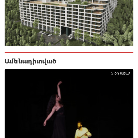
1 օր առաջ
Ողբերգական դեպք՝ Երևանում․ Կիևյան կամրջի
տակ հայտնաբերվել է տղամարդու մարմին
1 օր առաջ
Ադրբեջանի Սարով գյուղում տանը 18-ամյա աղջկա
դի է հայտնաբերվել
Ամենադիտված
1
1 օր առաջ
5 օր առաջ
Հայհիդրոմետի տնօրենը գրել է
1 օր առաջ
Արտակարգ դեպք՝ Երևանում․ կոտրել են «Հույս
բոլոր մարդկանց» հիմնադրամի շենքի
պատուհաններն ու դռները
1 օր առաջ