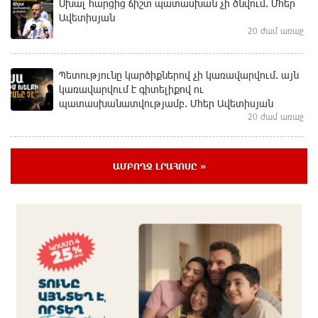
Սխալ հարցից ճիշտ պատասխան չի ծնվում. Մհեր
Ավետիսյան
20 ժամ առաջ
Պետությունը կարծիքներով չի կառավարվում. այն
կառավարվում է գիտելիքով ու
պատասխանատվությամբ. Մհեր Ավետիսյան
20 ժամ առաջ
Ռուսաստանի ամենամեծ արևային
ԱՄԲՈՂՋ ԼՐԱՀՈՍԸ »
էլեկտրակայանը կկառուցվի Ամուրի մարզում
20 ժամ առաջ
Օգոստոսի 10-ից 13-ը գազանջատումներ են
սպասվում
1 օր առաջ
Գերմանիայում ցույց է անցկացվել Մերցի
կառավարության դեմ