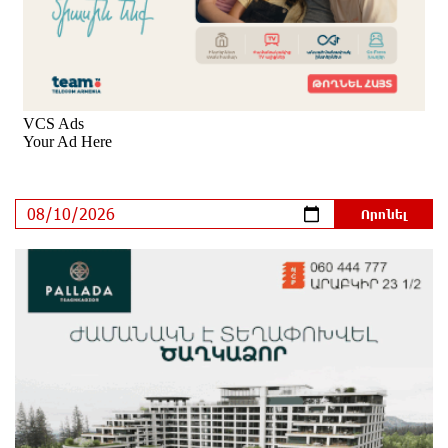
1 օր առաջ
Մոդին համաշխարհային ռեկորդ է սահմանել. 303
միլիոն դիտում՝ 24 ժամում
1 օր առաջ
23-ամյա ուսանողի մշակած հավելվածը
հարավկորեական App Store-ում շրջանցել է
նույնիսկ Google Maps-ը
1 օր առաջ
Ռուսաստանի տարածքում ոչնչացվել է
ուկրաինական 360 անօդաչու թռչող սարք
1 օր առաջ
Օգոստոսի 10-ին, 11-ին, 12-ին, 13-ին, 14-ին, 17-ին,
18-ին և 20-ին հարյուրավոր հասցեներում լույս չի
լինելու