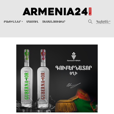
Հայերեն
ԲԱԺԻՆՆԵՐ
ՄԱՄՈՒԼ
ՏԵՍԱՆՅՈՒԹԵՐ