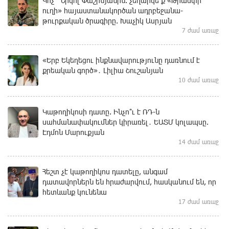
Կոչ` Նիկոլ Փաշինյանին. չեղարկե՛ք «Թրամփի
ուղի» հայաստանակործան ադրբեջանա-
թուրքական ծրագիրը. Խաչիկ Ասրյան
7 ժամ առաջ
«Երբ Եկեղեցու ինքնավարությունը դառնում է
քրեական գործ»․ Լիլիա Շուշանյան
10 ժամ առաջ
Կաթողիկոսի դատը. Ինչո՞ւ է ՌԴ-ն
սահմանափակումներ կիրառել․ ԵԱՏՄ կոլապսը.
Էդմոն Մարուքյան
14 ժամ առաջ
Հեշտ չէ կաթողիկոս դատելը, անգամ
դատավորներն են հրաժարվում, հասկանում են, որ
հետևանք կունենա
17 ժամ առաջ