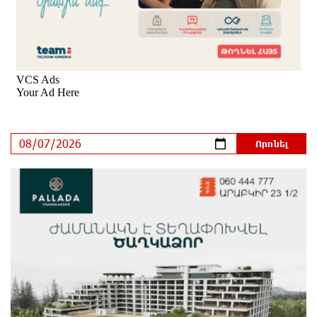
Վեհափառի հանդեպ տիտանական ապօրինություն
կա, անասելի ցավ եմ զգում. Վարդևանյան
2 ժամ առաջ
Արժանապատիվ դատավորը ինքնաբացարկ
հայտնեց և հրաժարվեց քննել գործն ու դատել
կաթողիկոսին. Մարիաննա Ղահրամանյան
2 ժամ առաջ
Նարեկ Կարապետյանը` Կաթողիկոսին հեռացնել
փորձելու մասին
2 ժամ առաջ
«ՀայաՔվեն» կանգնած է Հայ առաքելական
եկեղեցու պաշտպանության առաջնագծում. մաս 3
2 ժամ առաջ
Վարչապետ լինել, չի նշանակում ինչ ուզել անել