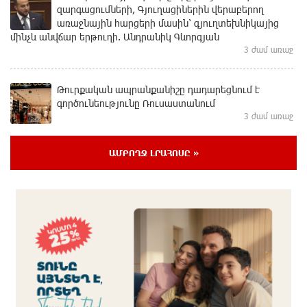
զարգացումների, Գյուղացիներին վերաբերող
առաջնային հարցերի մասին՝ գյուղտեխնիկայից
մինչև անվճար երթուղի. Անդրանիկ Գևորգյան
3 ժամ առաջ
Թուրքական ապրանքանիշը դադարեցնում է
գործունեությունը Ռուսաստանում
3 ժամ առաջ
ԱՄԲՈՂՋ ԼՐԱՀՈՍԸ »
Դանակահարություն՝ Մասիսի
գազալցակայաններից մեկի մոտ. կասկածյալը
ձերբակալվել է
3 ժամ առաջ
Դատական նիստից հետո Մայր Տաճարում
Վեհափառ Հայրապետը աղոթք է հնչեցնում
ժողովրդի հետ
3 ժամ առաջ