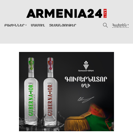
Հայերեն
ԲԱԺԻՆՆԵՐ
ՄԱՄՈՒԼ
ՏԵՍԱՆՅՈՒԹԵՐ