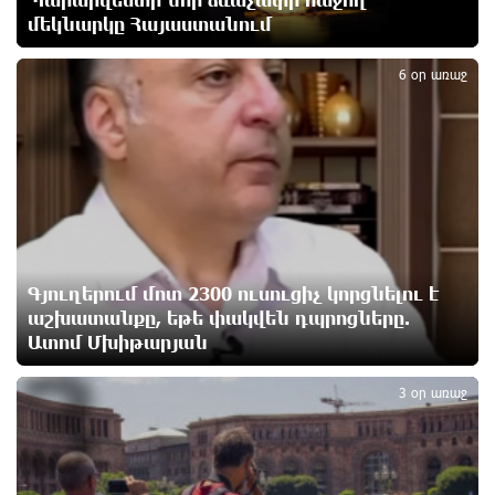
մեկնարկը Հայաստանում
2
«Ուժեղ Հայաստան»-ը լքեց ԱԺ դահլիճը՝
Վեհափառի դատավարությանը մասնակցելու
6 օր առաջ
համար
39 րոպե առաջ
Տիկի՜ն Ղազարյան, ցույց տվե՜ք այն էջը, որտեղ
գրված է Ուժեղ Հայաստանի անունը, չեք կարող,
որովհետև նման էջ այդ զեկույցում գոյություն
չունի. Ղահրամանյանը՝ Ղազարյանի հայտարարության
մասին
28 րոպե առաջ
Գյուղերում մոտ 2300 ուսուցիչ կորցնելու է
աշխատանքը, եթե փակվեն դպրոցները.
Ատոմ Մխիթարյան
3
Եթե հարց գոյություն չունի, ինչո՞ւ մի դեպքում
մերժում են, իսկ մյուս դեպքում՝ համաձայնում․
3 օր առաջ
Էդմոն Մարուքյան
36 րոպե առաջ
Այսօր ամոթի օր է, այսօր Էջմիածնում դատում են