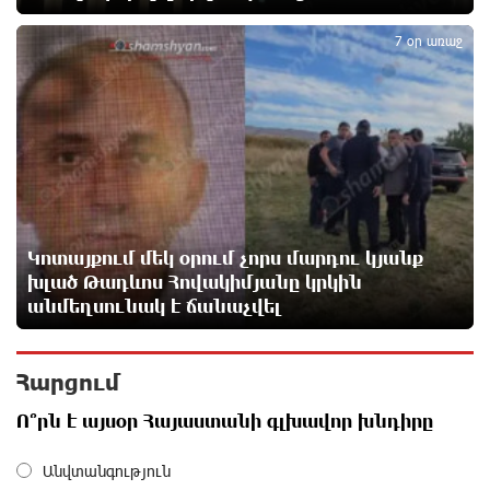
5
հանքարդյունաբերության շնորհիվ․ ԶՊՄԿ
4 ժամ առաջ
7 օր առաջ
Ucom-ի աջակցությամբ ներկայացվեց
«Մտապահիր կենդանիներին» կրթական խաղը
4 ժամ առաջ
Այսօր ժամը 15:00 ից «Ուժեղ Հայաստան»-ի
պատգամավորները կլքեն ԱԺ-ն և կշարժվեն դեպի
Էջմիածին. Նարեկ Կարապետյան
Կոտայքում մեկ օրում չորս մարդու կյանք
4 ժամ առաջ
խլած Թադևոս Հովակիմյանը կրկին
անմեղսունակ է ճանաչվել
Այսօր ամոթի օր է, այսօր Էջմիածնում դատում են
Ամենայն Հայոց Կաթողիկոսին․ Մարիաննա
Ղահրամանյան
Հարցում
4 ժամ առաջ
Ո՞րն է այսօր Հայաստանի գլխավոր խնդիրը
«ՀայաՔվեն» կանգնած է Հայ առաքելական
Անվտանգություն
եկեղեցու պաշտպանության առաջնագծում