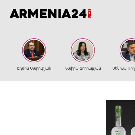
Էդմոն Մարուքյան
Նաիրա Զոհրաբյան
Մենուա Սո