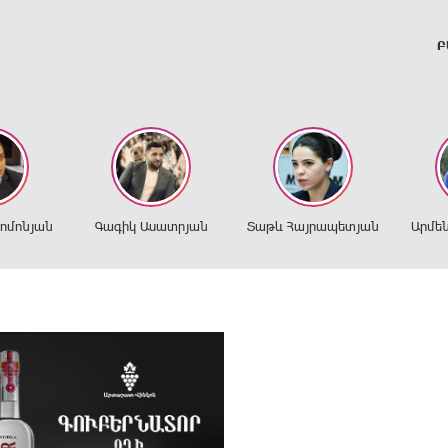
Բ
ղոմոնյան
Գագիկ Ասատրյան
Տաթև Հայրապետյան
Արմե