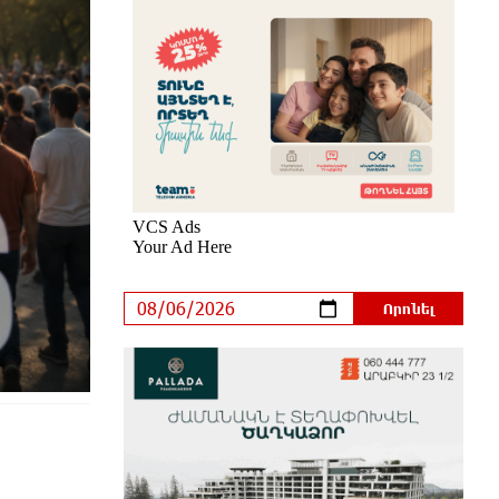
Վարդևանյան
2 ժամ առաջ
Հայաստանը կարիք ունի Ավետիք
Չալաբյանի նման խելացի,
աշխատասեր և զարգացած
մարդու. Արմեն Մանվելյան
2 ժամ առաջ
Հիմա. Նարեկ Կարապետյանի
ճեպազրույցը
2 ժամ առաջ
Հարցնում են իրար.«ամուսինդ
ո՞նց է, քեռիդ ո՞նց է».
Մարուքյանը հիասթափված է
նորընտիր խորհրդարանից
մեկ ժամ առաջ