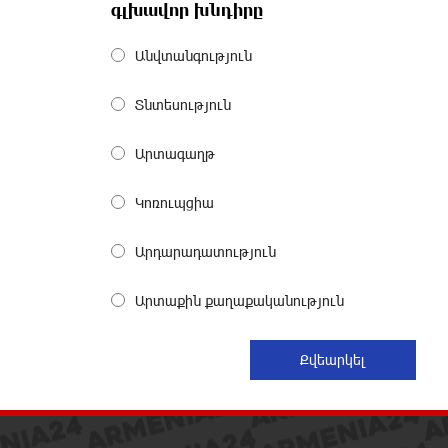
որակավորման վերջին փուլ.
գլխավոր խնդիրը
Բերեզովսկի
9 ժամ առաջ
Անվտանգություն
Գերմանիայում ահաբեկչության
Տնտեսություն
գործով քննություն է սկսվել
Լայպցիգի օդանավակայանում
Արտագաղթ
պայթուցիկով անօդաչու սարք
հայտնաբերելուց հետո
9 ժամ առաջ
Կոռուպցիա
Արդարադատություն
Իրազեկում․ գործարկվելու է
էլեկտրական շչակ
10 ժամ առաջ
Արտաքին քաղաքականություն
37 թիվն է. վաղը զանգը հնչելու է
նույնիսկ կատակ անողների
համար. Մենուա Սողոմոնյան
10 ժամ առաջ