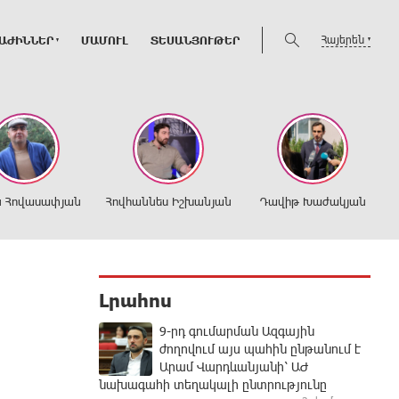
Հայերեն
ԱԺԻՆՆԵՐ
ՄԱՄՈՒԼ
ՏԵՍԱՆՅՈՒԹԵՐ
ն Հովասափյան
Հովհաննես Իշխանյան
Դավիթ Խաժակյան
Լրահոս
9-րդ գումարման Ազգային
ժողովում այս պահին ընթանում է
Արամ Վարդևանյանի՝ ԱԺ
նախագահի տեղակալի ընտրությունը