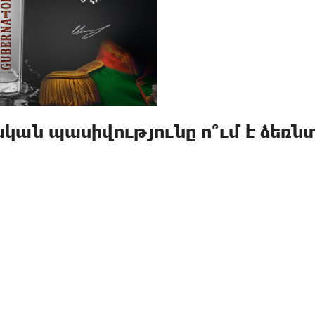
կան պասիվությունը ո՞ւմ է ձեռն