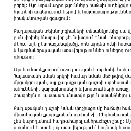
բերել։ Այդ տրամադրությունները հաճախ ուղեկցվ
հյուրերի այցելություններով և հայտարարությունն
իրականության զգացում։
Քաղաքական տեխնոլոգիաների տեսանկյունից սա վաղ
բան փոխել հնարավոր չէ, նվազում է նաև ընտրութ
մնում այն ընտրազանգվածը, որն արդեն ունի հս
և կազմակերպչական առավելություններ ունեցող ու
դիրքերը։
Այս համատեքստում ուշադրության է արժանի նաև 
Հայաստանի նման երկրի համար նման մեծ թվով մաս
մրցակցության, այլ քաղաքական դաշտի արհեստակ
անունների, կարգախոսների և խոստումների առաջ
ծրագրերն ու պատասխանատվություն ստանձնելու 
Քաղաքական դաշտի նման փոշիացումը հաճախ հանգեց
միասնական քաղաքական պահանջի։ Ընդհակառակը՝ 
չեն կարողանում հաղթահարել անհրաժեշտ շեմը։ 
ստանում է հավելյալ առավելություն՝ նույնիսկ հա