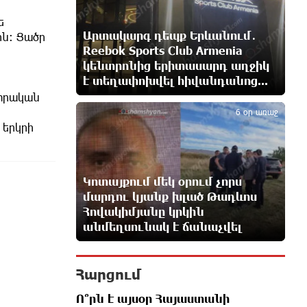
ե
Արտակարգ դեպք Երևանում․
ին։ Ցածր
Ընտրություններն ավարտվեցին,
Reebok Sports Club Armenia
իշխանություններին էլ ոչինչ չի
կենտրոնից երիտասարդ աղջիկ
հետաքրքրու՞մ. «Փաստ»
է տեղափոխվել հիվանդանոց...
39 րոպե առաջ
5
նտրական
6 օր առաջ
Նոր պարտքեր են ներգրավում
 երկրի
ճեղքերը փակելու համար.
«Փաստ»
40 րոպե առաջ
Կոտայքում մեկ օրում չորս
մարդու կյանք խլած Թադևոս
Անհավասարակշռության և նոր
Հովակիմյանը կրկին
կախվածության վտանգները.
անմեղսունակ է ճանաչվել
«Փաստ»
41 րոպե առաջ
Հարցում
Ես հավատում եմ, որ «Արարարտ-
Արմենիան» ունակ է անցնել
Ո՞րն է այսօր Հայաստանի