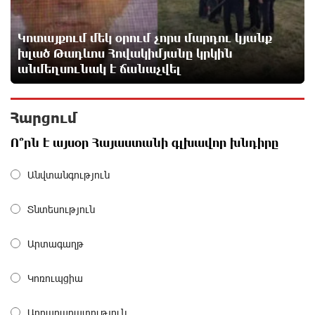
15 ժամ առաջ
Կոտայքում մեկ օրում չորս մարդու կյանք
Վթար Լոռու մարզում․ փրկարարները վարորդին
խլած Թադևոս Հովակիմյանը կրկին
դուրս են բերել արգելափակումից
անմեղսունակ է ճանաչվել
15 ժամ առաջ
Հարցում
Երևանում երթուղիների փոփոխություն կլինի
15 ժամ առաջ
Ո՞րն է այսօր Հայաստանի գլխավոր խնդիրը
Անվտանգություն
Օգոստոսի 7-ին՝ Գարեգին Բ Ամենայն Հայոց
Կաթողիկոսի դատական նիստը
Տնտեսություն
16 ժամ առաջ
Արտագաղթ
ՆԳՆ-ն՝ աղբակույտի տակ մնացած քաղաքացու
մահվան մասին
Կոռուպցիա
16 ժամ առաջ
Արդարադատություն