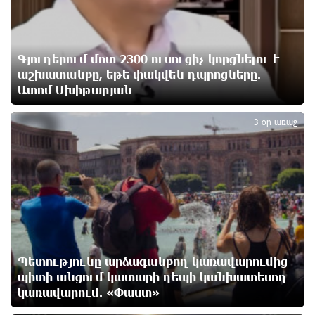
Հնդկաստանի հյուսիս-արևելքում տեղի ունեցած
ջրհեղեղների հետևանքով զոհերի թիվը հասել է 97-
ի
12 ժամ առաջ
Գյուղերում մոտ 2300 ուսուցիչ կորցնելու է
աշխատանքը, եթե փակվեն դպրոցները.
Օգոստոսի 7-ին ժամանակավորապես կդադարեցվի
Ատոմ Մխիթարյան
3
մի շարք հասցեների էլեկտրամատակարարում
13 ժամ առաջ
3 օր առաջ
Վինիսիուսը նոր պայմանագիր է կնքել «Ռեալի»
հետ․ պաշտոնական
13 ժամ առաջ
Սպասվում է քամու ուժգնացում, ամպրոպ․
եղանակը՝ օգոստոսի 7-ից 11-ին
13 ժամ առաջ
Պետությունը արձագանքող կառավարումից
պիտի անցում կատարի դեպի կանխատեսող
կառավարում. «Փաստ»
Խոշոր հրդեհ՝ Երևանի Սիլիկյան թաղամասի