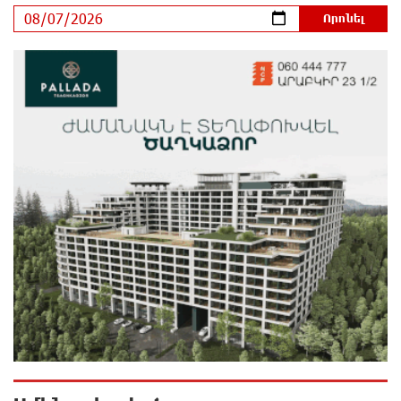
Բարձր տեխնոլոգիաները զարգանում են
հանքարդյունաբերության շնորհիվ․ ԶՊՄԿ
մեկ ժամ առաջ
Ucom-ի աջակցությամբ ներկայացվեց
«Մտապահիր կենդանիներին» կրթական խաղը
2 ժամ առաջ
Այսօր ժամը 15:00 ից «Ուժեղ Հայաստան»-ի
պատգամավորները կլքեն ԱԺ-ն և կշարժվեն դեպի
Էջմիածին. Նարեկ Կարապետյան
2 ժամ առաջ
Այսօր ամոթի օր է, այսօր Էջմիածնում դատում են
Ամենայն Հայոց Կաթողիկոսին․ Մարիաննա
Ղահրամանյան
2 ժամ առաջ