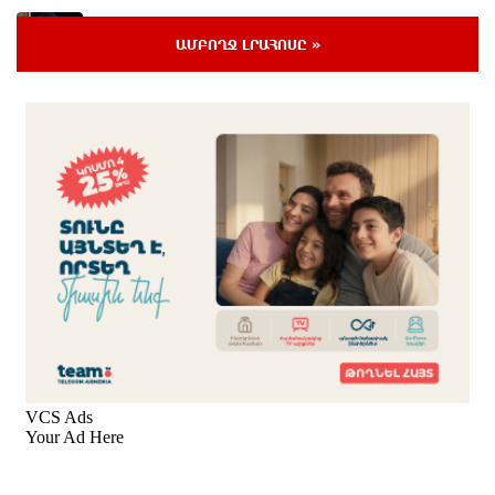
Այսօր ամոթի օր է, այսօր Էջմիածնում դատում են
Ամենայն Հայոց Կաթողիկոսին
ԱՄԲՈՂՋ ԼՐԱՀՈՍԸ »
2 ժամ առաջ
«Արտ Լանչ»-ն արդեն Միացյալ Նահանգներում է․
նոր մասնաճյուղ Լոս Անջելեսում
2 ժամ առաջ
Գրանադայում տեղի ունեցած քառակողմ
հանդիպումից հետո տարածված
հայտարարության մեջ Հայաստանի տարածքը
29800 քառակուսի կիլոմետր է. Դավիթ Ղազինյան
41 րոպե առաջ
Փաշազադեն և Փաշինյանն ընդդեմ Հայ
Առաքելական Սուրբ Եկեղեցու
մեկ ժամ առաջ