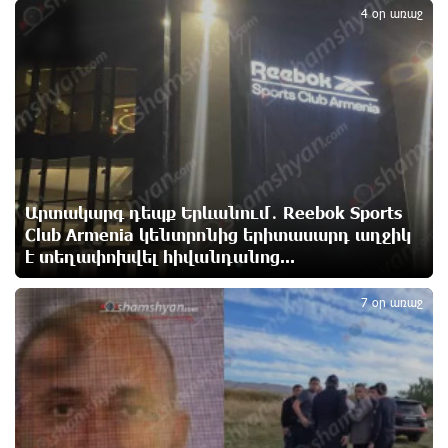
4
հարևանությամբ գտնվող աղբավայրում. կրակն ու
4 օր առաջ
ծուխը տեսանելի են մի քանի կիլոմետրից
14 ժամ առաջ
Հնդկաստանի և Իսրայելի վարչապետները
քննարկել են Մերձավոր Արևելքում տիրող
իրավիճակը
14 ժամ առաջ
Արտակարգ դեպք Երևանում․ Reebok Sports
Մալաթիա-Սեբաստիա վարչական շրջանում
Club Armenia կենտրոնից երիտասարդ աղջիկ
արմատից փտած հերթական ծառն է տապալվել
14 ժամ առաջ
է տեղափոխվել հիվանդանոց...
5
7 օր առաջ
Իրանը և Օմանը պլանավորում են փոխել Հորմուզի
նեղուցի նավագնացության կառուցվածքը
15 ժամ առաջ
8-ամյա Մոնթե Մուրադյանն ու Սյունե Քոսակյանը
հաղթահարել են Արարատի գագաթը