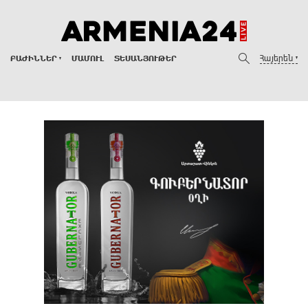
Հայերեն
ԲԱԺԻՆՆԵՐ
ՄԱՄՈՒԼ
ՏԵՍԱՆՅՈՒԹԵՐ