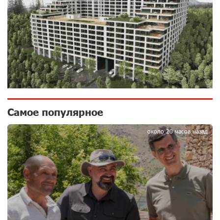
При поддержке Ucom в спортивной школе Вайка
установлена солнечная электростанция мощностью
15 кВт
14 дней назад
Новые финансовые навыки на «Давидбекских
играх»: Idram&IDBank
15 дней назад
Самое популярное
1
около 20 часов назад
Кругом война. А вас вводят в заблуждение. Аршак
Карапетян
16 дней назад
Центр продаж и обслуживания Ucom в Егварде
возобновил работу по новому адресу — ул.
Ереванян, 3/47
17 дней назад