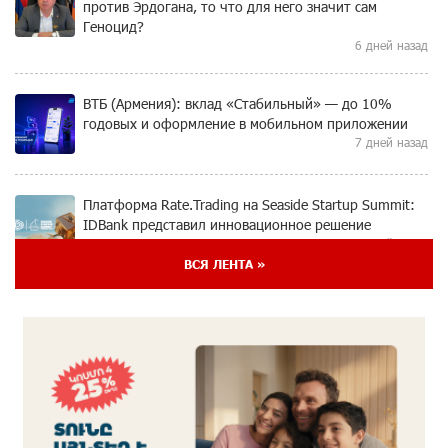
против Эрдогана, то что для него значит сам
Геноцид?
6 дней назад
ВТБ (Армения): вклад «Стабильный» — до 10%
годовых и оформление в мобильном приложении
7 дней назад
Платформа Rate.Trading на Seaside Startup Summit:
IDBank представил инновационное решение
7 дней назад
ВСЯ ЛЕНТА »
Состоялось открытие Khachaturian Rooftop при
поддержке IDBank
8 дней назад
Пашинян ты упустил свой шанс уйти спокойно.
Аршак Карапетян
9 дней назад