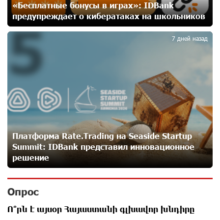
«Бесплатные бонусы в играх»: IDBank
предупреждает о кибератаках на школьников
5
IDBank предупреждает о мошеннических звонках от
имени пенсионных фондов
7 дней назад
28 дней назад
Небольшой французский уголок в Раздане при
сотрудничестве с Конверс МСБ
28 дней назад
Предателя Пашиняна нужно скинуть с трона. Аршак
Карапетян
Платформа Rate.Trading на Seaside Startup
28 дней назад
Summit: IDBank представил инновационное
решение
Зачем Пашинян полетел в Россию?․ Аршак
Карапетян
Опрос
29 дней назад
Ո՞րն է այսօր Հայաստանի գլխավոր խնդիրը