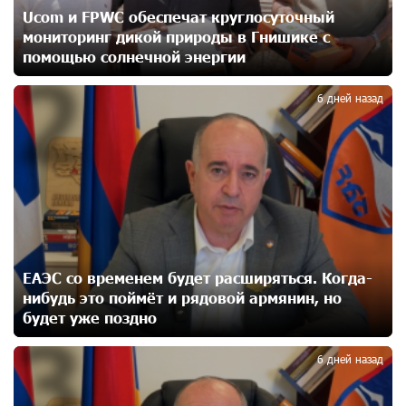
Ucom и FPWC обеспечат круглосуточный
мониторинг дикой природы в Гнишике с
До 25% idcoin-ов при покупке авиабилетов Flyone:
Idram&IDBank
помощью солнечной энергии
2
20 дней назад
6 дней назад
Ucom и Microsoft Innovation Center помогают
школьникам развивать навыки кибербезопасности
20 дней назад
При поддержке Ucom в Шенаване установлена
солнечная станция мощностью 10 кВт
21 дней назад
ЕАЭС со временем будет расширяться. Когда-
нибудь это поймёт и рядовой армянин, но
Юнибанк разыграет поездку в Италию среди новых
будет уже поздно
3
держателей карт Mastercard World «Travel»
23 дней назад
6 дней назад
Москва–Баку: есть разногласия, но связи