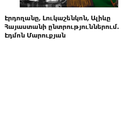
Էրդողանը, Լուկաշենկոն, Ալիևը
Հայաստանի ընտրություններում.
Էդմոն Մարուքյան