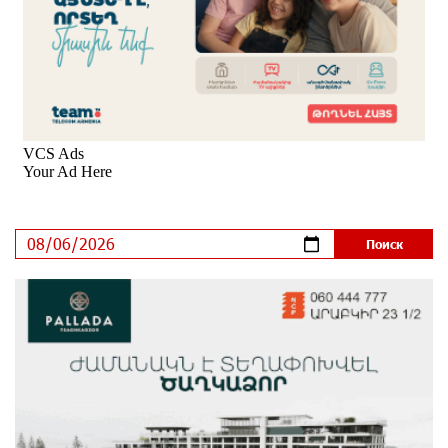
Обновленный Центр продаж и обслуживания Ucom
открылся по адресу ул. Шаумяна, 24/2 в Арарате
9 дней назад
Никогда Нагорный Карабах не был в составе
независимого Азербайджана. Аршак Карапетян
10 дней назад
Бывший премьер-министр Словакии обратился к
президенту страны с просьбой содействовать
освобождению армянских заключенных,
осужденных в Азербайджане
12 дней назад
Против кого вооружается Азербайджан? Аршак
Карапетян
14 дней назад