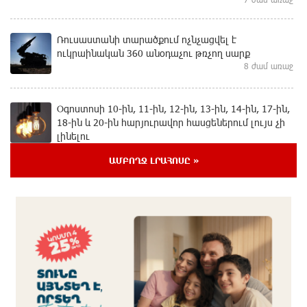
Ռուսաստանի տարածքում ոչնչացվել է
ուկրաինական 360 անօդաչու թռչող սարք
8 ժամ առաջ
Օգոստոսի 10-ին, 11-ին, 12-ին, 13-ին, 14-ին, 17-ին,
18-ին և 20-ին հարյուրավոր հասցեներում լույս չի
լինելու
8 ժամ առաջ
ԱՄԲՈՂՋ ԼՐԱՀՈՍԸ »
Ողբերգական դեպք՝ Երևանում․ Կիևյան կամրջի
տակ հայտնաբերվել է տղամարդու մարմին
8 ժամ առաջ
Ադրբեջանի Սարով գյուղում տանը 18-ամյա աղջկա
դի է հայտնաբերվել
9 ժամ առաջ