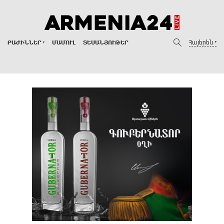
Հայերեն
ԲԱԺԻՆՆԵՐ
ՄԱՄՈՒԼ
ՏԵՍԱՆՅՈՒԹԵՐ