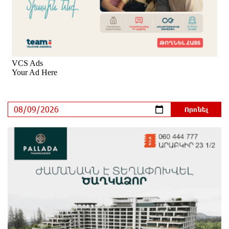
Հայհիդրոմետի տնօրենը գրել է
9 ժամ առաջ
Արտակարգ դեպք՝ Երևանում․ կոտրել են «Հույս
բոլոր մարդկանց» հիմնադրամի շենքի
պատուհաններն ու դռները
9 ժամ առաջ
Ալիևն ու Թրամփը հեռախոսազրույց են ունեցել
9 ժամ առաջ
«Ինտեր»-ը հաղթեց «Յուվենտուս»-ին
10 ժամ առաջ