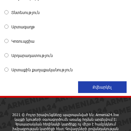
Վարչության կազմում
15 ժամ առաջ
Տնտեսություն
«Սմայլ Սվիթ»-ի զարգացման ճանապարհը
Արտագաղթ
Կոնվերս Բանկի գործընկերությամբ
15 ժամ առաջ
Կոռուպցիա
Արդարադատություն
Ինչպես է ՔՊ-ն «հարգում» ժողովրդի քվեն.
Մարիաննա Ղահրամանյան
16 ժամ առաջ
Արտաքին քաղաքականություն
Ընդդիմությունը պետք է օր առաջ համախմբվի այս
ծանր իրավիճակից դուրս գալու համար. Արմեն
Մանվելյան
16 ժամ առաջ
2021 © Բոլոր իրավունքները պաշտպանված են: Armenia24.live
Դուք ու ձեր անտաղանդ շոուները ոչ ավելին են,
կայքի նյութերի օգտագործումն առանց հղման արգելվում է:
Հրապարակման հեղինակի կարծիքը ոչ միշտ է համընկնում
քան անհաջող ու չստացված դերասանի թատրոն.
խմբագրության կարծիքի հետ: Գովազդների բովանդակության