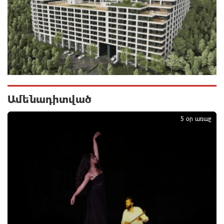
Քրեական վարույթի շրջանակում անձի անձնական
և ընտանեկան կյանքին առնչվող տվյալների
անհարկի հրապարակումն անթույլատրելի է. ՄԻՊ
10 ժամ առաջ
Զելենսկին ու Վուչիչը քննարկել են
համագործակցությունն ընդլայնելու
հնարավորությունները
10 ժամ առաջ
Ամենադիտված
1
Հրդեհի ահազանգ Սայաթ-Նովա պողոտայում.
5 օր առաջ
շենքից տարհանվել է 5 բնակիչ
11 ժամ առաջ
Ճապոնական Յակիշիմե կերամիկայի
ցուցահանդեսը երկարաձգվել է մինչև օգոստոսի
30-ը
11 ժամ առաջ