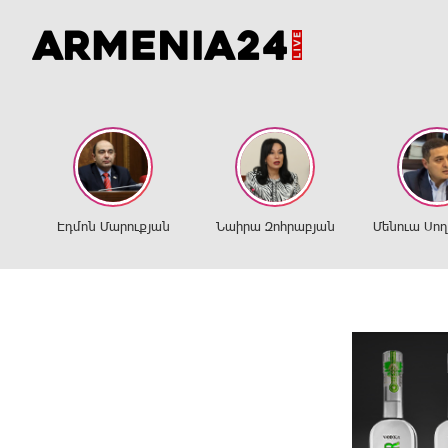
Էդմոն Մարուքյան
Նաիրա Զոհրաբյան
Մենուա Սո