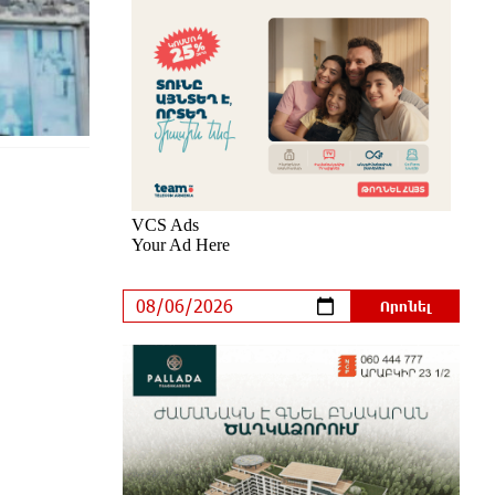
Քաղաքական սուր կոնտրաստն ու
դիսբալանսը. «Փաստ»
2 ժամ առաջ
Ընտրություններն ավարտվեցին,
իշխանություններին էլ ոչինչ չի
հետաքրքրու՞մ. «Փաստ»
2 ժամ առաջ
Նոր պարտքեր են ներգրավում
ճեղքերը փակելու համար.
«Փաստ»
2 ժամ առաջ
Անհավասարակշռության և նոր
կախվածության վտանգները.
«Փաստ»
2 ժամ առաջ