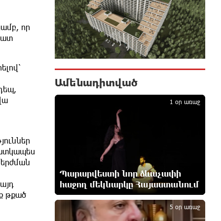
Ես հավատում եմ, որ «Արարարտ-
Արմենիան» ունակ է անցնել
ամբ, որ
որակավորման վերջին փուլ.
Բերեզովսկի
պատ
7 ժամ առաջ
ելով՝
Գերմանիայում ահաբեկչության
Ամենադիտված
1
գործով քննություն է սկսվել
դեպ,
Լայպցիգի օդանավակայանում
վա
1 օր առաջ
պայթուցիկով անօդաչու սարք
հայտնաբերելուց հետո
7 ժամ առաջ
յուններ
հատկապես
Իրազեկում․ գործարկվելու է
մերժման
էլեկտրական շչակ
7 ժամ առաջ
Պարարվեստի նոր ձևաչափի
 այդ
հաջող մեկնարկը Հայաստանում
2
ք թքած
37 թիվն է. վաղը զանգը հնչելու է
5 օր առաջ
նույնիսկ կատակ անողների