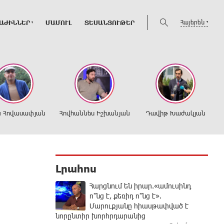
Հայերեն
ԱԺԻՆՆԵՐ
ՄԱՄՈՒԼ
ՏԵՍԱՆՅՈՒԹԵՐ
ն Հովասափյան
Հովհաննես Իշխանյան
Դավիթ Խաժակյան
Լրահոս
Հարցնում են իրար.«ամուսինդ
ո՞նց է, քեռիդ ո՞նց է».
Մարուքյանը հիասթափված է
նորընտիր խորհրդարանից