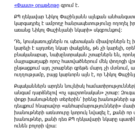
«Փաստ» օրաթերթը
գրում է.
ՔՊ ղեկավար Նիկոլ Փաշինյանն այնքան անհանգստա
կարգադրել է ամբողջ հանրապետությունը ողողել ի
առանց Նիկոլ Փաշինյանի նկարի» սկզբունքով:
Դե, կուսկառույցներն ու պետական միավորներն էլ ի
կարելի է այդտեղ նկար փակցնել, թե չի կարելի, օրեն
բնականաբար, նախընտրական շտաբներն են, որոնց
մայրաքաղաքի որոշ հատվածներում մեկ փողոցի վրա
ընթացքում այդ շտաբներ գրեթե մարդ չի մտնում, ա
ուղղությամբ, բայց կարևորն այն է, որ Նիկոլ Փաշի
Քպականներն արդեն նույնիսկ համատիրությունների
անգամ դարձնելով «ոչ պաշտոնական» շտաբ: Զուգ
փոքր խանութների տերերին՝ իրենց խանութների պ
դեպքում հնարավոր «անհարմարությունների» մասին:
խանութների առևտուրը կտրուկ նվազել է, քանի որ
խանութներ, քանի դեռ ՔՊ ղեկավարի նկարը պատին 
ունեն բոլորի վրա: