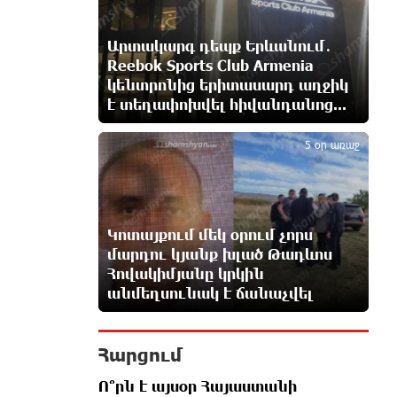
9 ժամ առաջ
Արտակարգ դեպք Երևանում․
Անունս տալուց առաջ գոնե
Reebok Sports Club Armenia
լվացվեք․ Էդմոն Մարուքյան
կենտրոնից երիտասարդ աղջիկ
9 ժամ առաջ
է տեղափոխվել հիվանդանոց...
5
5 օր առաջ
Այսօր մենք ունենք մի իրավիճակ,
երբ որ բանտերը լիքն են
քաղբանտարկյալներով, նորերին
բերելու համար, քանի որ տեղ չկա,
հերթափոխով հներին ուղարկում են տնային
Կոտայքում մեկ օրում չորս
կալանքի․ Անահիտ Ադամյան
մարդու կյանք խլած Թադևոս
9 ժամ առաջ
Հովակիմյանը կրկին
անմեղսունակ է ճանաչվել
Կարենիսի Առաքելոց վանք, 5-րդ
դար. պաշտպանենք մեր
եկեղեցին․ Մենուա Սողոմոնյան
Հարցում
9 ժամ առաջ
Ո՞րն է այսօր Հայաստանի