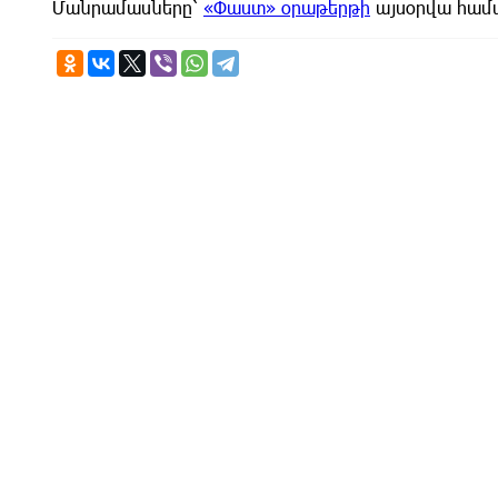
Մանրամասները՝
«Փաստ» օրաթերթի
այսօրվա համ