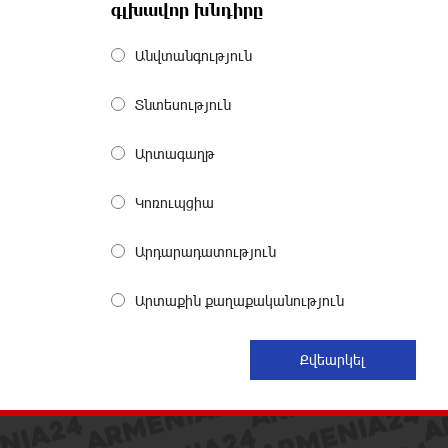
գլխավոր խնդիրը
Իրանն ու Օմանը համաձայնեցրել
են Հորմուզի նեղուցով նոր
երթուղու կոորդինատները
Անվտանգություն
9 ժամ առաջ
Տնտեսություն
Tete A Tete նախագծի
շրջանակներում Նարեկ
Արտագաղթ
Կարապետյանը հարցազրույց է
տվել Մհեր Բաղդասարյանին
Կոռուպցիա
9 ժամ առաջ
Արդարադատություն
Կեղծ էջով քաղաքացիներին
առաջարկվում է մասնակցել
Արտաքին քաղաքականություն
խաղարկության․ զգուշացում
9 ժամ առաջ
Հարավային Լիբանանում
պայթյունի հետևանքով զոհվել է
առնվազն երկու իսրայելցի
զինծառայող