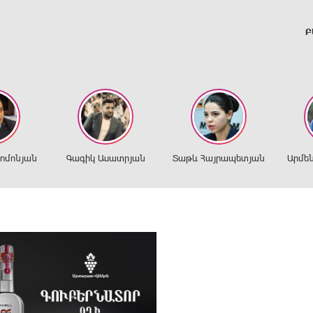
Բ
ղոմոնյան
Գագիկ Ասատրյան
Տաթև Հայրապետյան
Արմե