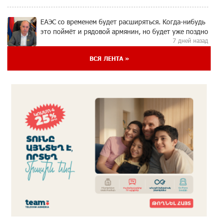
ЕАЭС со временем будет расширяться. Когда-нибудь
это поймёт и рядовой армянин, но будет уже поздно
7 дней назад
ВСЯ ЛЕНТА »
Если Израиль использует тему Геноцида армян
против Эрдогана, то что для него значит сам
Геноцид?
7 дней назад
ВТБ (Армения): вклад «Стабильный» — до 10%
годовых и оформление в мобильном приложении
7 дней назад
Платформа Rate.Trading на Seaside Startup Summit:
IDBank представил инновационное решение
7 дней назад