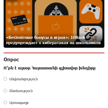
«Мой лес Армения» — бенефициар инициативы
«Сила одного драма» в июле
27 дней назад
Станьте акционером Юнибанка и воспользуйтесь
выгодным инвестиционным предложением
27 дней назад
«Бесплатные бонусы в играх»: IDBank
предупреждает о кибератаках на школьников
IDBank предупреждает о мошеннических звонках от
имени пенсионных фондов
Опрос
28 дней назад
Ո՞րն է այսօր Հայաստանի գլխավոր խնդիրը
Небольшой французский уголок в Раздане при
Անվտանգություն
сотрудничестве с Конверс МСБ
28 дней назад
Տնտեսություն
Предателя Пашиняна нужно скинуть с трона. Аршак
Արտագաղթ
Карапетян