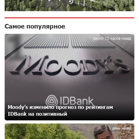
освобождению армянских заключенных,
осужденных в Азербайджане
12 дней назад
Самое популярное
1
Против кого вооружается Азербайджан? Аршак
около 11 часов назад
Карапетян
15 дней назад
При поддержке Ucom в спортивной школе Вайка
установлена солнечная электростанция мощностью
15 кВт
15 дней назад
Новые финансовые навыки на «Давидбекских
Moody’s изменило прогноз по рейтингам
играх»: Idram&IDBank
IDBank на позитивный
15 дней назад
2
1 день назад
Кругом война. А вас вводят в заблуждение. Аршак