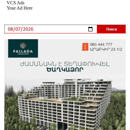
Состоялось открытие Khachaturian Rooftop при
поддержке IDBank
9 дней назад
Пашинян ты упустил свой шанс уйти спокойно.
Аршак Карапетян
9 дней назад
Обновленный Центр продаж и обслуживания Ucom
открылся по адресу ул. Шаумяна, 24/2 в Арарате
10 дней назад
Никогда Нагорный Карабах не был в составе
независимого Азербайджана. Аршак Карапетян
10 дней назад
Бывший премьер-министр Словакии обратился к
президенту страны с просьбой содействовать