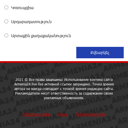
29 дней назад
Կոռուպցիա
Зачем Пашинян полетел в Россию?․ Аршак
Արդարադատություն
Карапетян
29 дней назад
Արտաքին քաղաքականություն
Рост цен на продукты в Армении ускорился до 8,6%:
ЕАБР
29 дней назад
Idram - главный партнер ежегодной конференции
2021 © Все права защищены: Использование контена сайта
«На пути к осознанному воспитанию детей 2026»
Armenia24.live без активной ссылки запрещено. Точка зрения
29 дней назад
автора не ваегда совпадает с точкой зрения редакции сайта.
Рекламодатели несут ответственность за содержание своих
рекламных объявлениях.
Глава МИД Иордании: Подписание мирного
соглашения между Арменией и Азербайджаном
Обратная связь
О нас
Рекламодателям
близко
29 дней назад