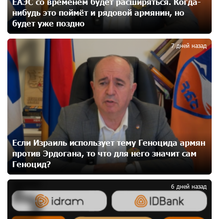
ЕАЭС со временем будет расширяться. Когда-
нибудь это поймёт и рядовой армянин, но
будет уже поздно
Юнибанк разыграет поездку в Италию среди новых
4
держателей карт Mastercard World «Travel»
23 дней назад
7 дней назад
Москва–Баку: есть разногласия, но связи
сохраняются. А мы что делаем?
23 дней назад
День благодарности клиентам в Ванадзоре: IDBank
24 дней назад
Если Израиль использует тему Геноцида армян
против Эрдогана, то что для него значит сам
Геноцид?
5
Пашинян замотивирован уничтожить Армению․
Аршак Карапетян
6 дней назад
26 дней назад