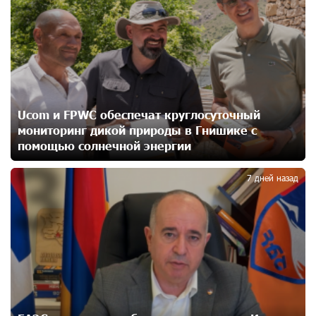
Карапетян
17 дней назад
Центр продаж и обслуживания Ucom в Егварде
возобновил работу по новому адресу — ул.
Ереванян, 3/47
17 дней назад
Ucom и FPWC обеспечат круглосуточный
мониторинг дикой природы в Гнишике с
До 25% idcoin-ов при покупке авиабилетов Flyone:
помощью солнечной энергии
3
Idram&IDBank
20 дней назад
7 дней назад
Ucom и Microsoft Innovation Center помогают
школьникам развивать навыки кибербезопасности
21 дней назад
При поддержке Ucom в Шенаване установлена
солнечная станция мощностью 10 кВт
22 дней назад