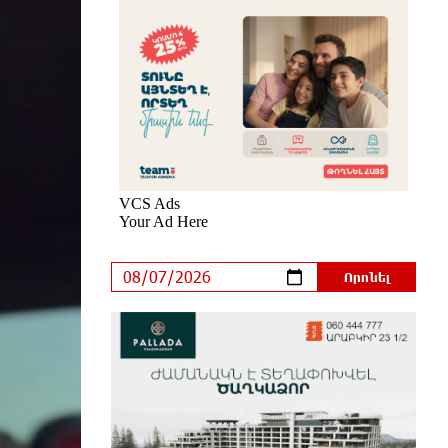
Իրանը և Օմանը պլանավորում են
փոխել Հորմուզի նեղուցի
նավագնացության կառուցվածքը
5 ժամ առաջ
8-ամյա Մոնթե Մուրադյանն ու
Սյունե Քոսակյանը հաղթահարել
են Արարատի գագաթը
5 ժամ առաջ
Վթար Լոռու մարզում․
փրկարարները վարորդին դուրս
են բերել արգելափակումից
6 ժամ առաջ
Երևանում երթուղիների
փոփոխություն կլինի
6 ժամ առաջ