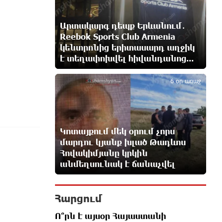
շուրջ 7 հազարով ավելացել է
8 ժամ առաջ
Արտակարգ դեպք Երևանում․
Reebok Sports Club Armenia
կենտրոնից երիտասարդ աղջիկ
Իսրայելի ՊԲ-ն հարձակվել է
է տեղափոխվել հիվանդանոց...
Լիբանանում «Հըզբոլլահ»-ի
5
հրամանատարական կետերի և
պահեստների վրա
6 օր առաջ
9 ժամ առաջ
«Ռեալ Մադրիդ»-ն ու «ՌԲ
Լայպցիգը» համաձայնության են
Կոտայքում մեկ օրում չորս
եկել Յան Դիոմանդեի տրանսֆերի
մարդու կյանք խլած Թադևոս
վերաբերյալ
Հովակիմյանը կրկին
9 ժամ առաջ
անմեղսունակ է ճանաչվել
Այսօրվա կառավարությունը
ուսանողներին առաջարկում է
Հարցում
պահանջարկ չունեցող
մասնագիտություններ. Ատոմ Մխիթարյան
Ո՞րն է այսօր Հայաստանի