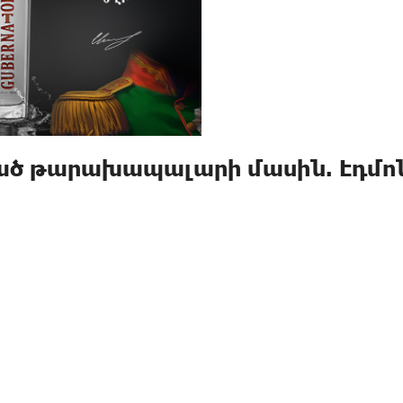
կած թարախապալարի մասին. Էդմո