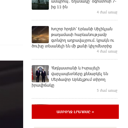
ամպրոպ․ եղանակը՝ օգոստոսի 7-
ից 11-ին
4 ժամ առաջ
Խոշոր հրդեհ՝ Երևանի Սիլիկյան
թաղամասի հարևանությամբ
գտնվող աղբավայրում. կրակն ու
ծուխը տեսանելի են մի քանի կիլոմետրից
4 ժամ առաջ
Հնդկաստանի և Իսրայելի
վարչապետները քննարկել են
Մերձավոր Արևելքում տիրող
իրավիճակը
5 ժամ առաջ
Մալաթիա-Սեբաստիա վարչական
ԱՄԲՈՂՋ ԼՐԱՀՈՍԸ »
շրջանում արմատից փտած
հերթական ծառն է տապալվել
5 ժամ առաջ