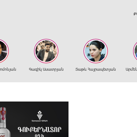
Բ
ղոմոնյան
Գագիկ Ասատրյան
Տաթև Հայրապետյան
Արմե