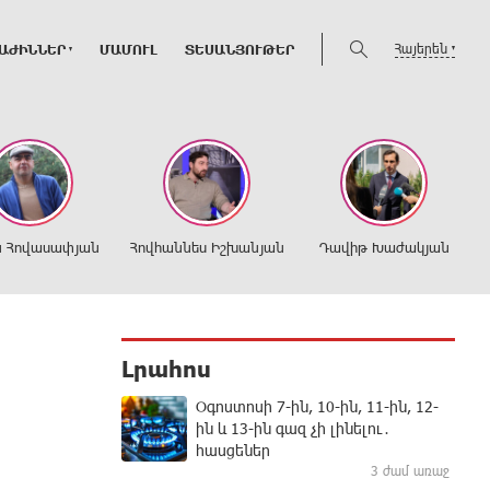
Հայերեն
ԱԺԻՆՆԵՐ
ՄԱՄՈՒԼ
ՏԵՍԱՆՅՈՒԹԵՐ
ն Հովասափյան
Հովհաննես Իշխանյան
Դավիթ Խաժակյան
Լրահոս
Օգոստոսի 7-ին, 10-ին, 11-ին, 12-
ին և 13-ին գազ չի լինելու․
հասցեներ
3 ժամ առաջ