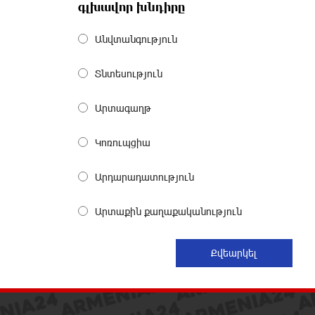
9 ժամ առաջ
գլխավոր խնդիրը
Անվտանգություն
Հայրենիքը փոքրանում է մեր
աչքերի առաջ․ ազգային
ողբերգություն է․ Ավետիք
Տնտեսություն
Չալաբյան
9 ժամ առաջ
Արտագաղթ
Սամվել Կարապետյանը «ամբողջ
Կոռուպցիա
հայության խայտառակություն» է
անվանել Ամենայն Հայոց
Արդարադատություն
Կաթողիկոսի նկատմամբ
դատավարությունը
10 ժամ առաջ
Արտաքին քաղաքականություն
Մեր կրոնական զգացմունքների
հետ խաղը ունենալու է
հետևանքներ․ Նարեկ
Կարապետյան
10 ժամ առաջ