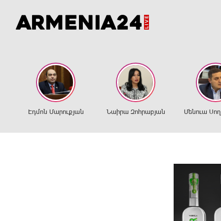
Էդմոն Մարուքյան
Նաիրա Զոհրաբյան
Մենուա Սո