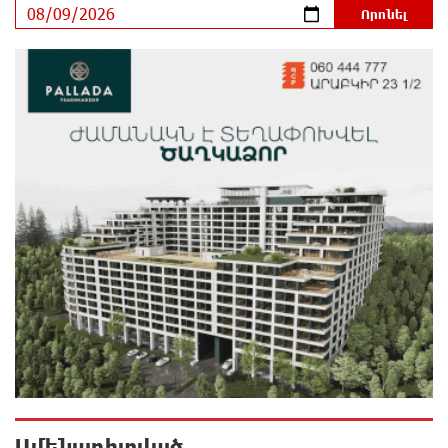
Զելենսկին ու Վուչիչը քննարկել են
համագործակցությունն ընդլայնելու
հնարավորությունները
8 ժամ առաջ
Հրդեհի ահազանգ Սայաթ-Նովա պողոտայում.
շենքից տարհանվել է 5 բնակիչ
9 ժամ առաջ
Ճապոնական Յակիշիմե կերամիկայի
ցուցահանդեսը երկարաձգվել է մինչև օգոստոսի
30-ը
9 ժամ առաջ
Որոնվում է նախաձեռնված քրեական վարույթի
շրջանակներում
9 ժամ առաջ
Ամենադիտված