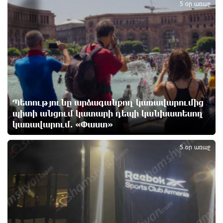
4
5 օր առաջ
Ադրբեջանցիների բնակեցումը Հայաստանում լուրջ
վտանգներ է պարունակում. Ավետիք Չալաբյան
12 ժամ առաջ
«Հայաքվե»-ի հայտարարությունից հետո WCC-ն
արձագանքել է Հայ Եկեղեցու շուրջ ստեղծված
իրավիճակին
12 ժամ առաջ
Պետությունը արձագանքող կառավարումից
պիտի անցում կատարի դեպի կանխատեսող
կառավարում. «Փաստ»
«Շտապ հաստատեք քարտի տվյալները»․ IDBank-ը
5
զգուշացնում է հյուրանոցների ամրագրման հետ
կապված զեղծարարությունների մասին
5 օր առաջ
12 ժամ առաջ
Մհեր Անանյանն ընդգրկվել է Յունիբանկի
Վարչության կազմում
13 ժամ առաջ