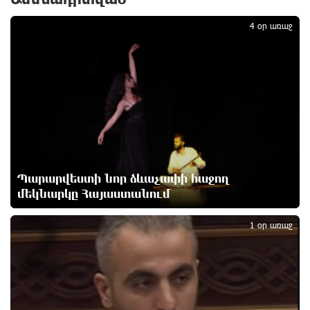
1
Փաշինյանն ու Թրամփը հեռախոսազրույց են
4 օր առաջ
ունեցել
10 ժամ առաջ
Չհանե´ս խաչդ, Հայաստան աշխարհ․ Ուժեղ
Հայաստան
10 ժամ առաջ
Սիցիլիայի օդանավակայանը փակվել է Էթնա
Պարարվեստի նոր ձևաչափի հաջող
հրաբխի ժայթքման պատճառով
10 ժամ առաջ
մեկնարկը Հայաստանում
2
1 օր առաջ
Հետվճարի փոխարեն՝ արժանապատիվ և ֆիքսված
թոշակ․ ինչու է գործող համակարգը սոցիալական
անարդարության խնդիր ստեղծում. Հրայր
Կամենդատյան
10 ժամ առաջ