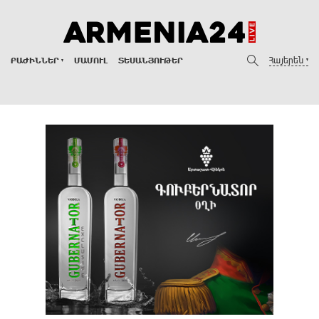
Հայերեն
ԲԱԺԻՆՆԵՐ
ՄԱՄՈՒԼ
ՏԵՍԱՆՅՈՒԹԵՐ