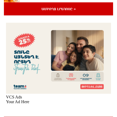
ԱՄԲՈՂՋ ԼՐԱՀՈՍԸ »
Արտակարգ դեպք՝ Երևանում․ կոտրել են «Հույս
բոլոր մարդկանց» հիմնադրամի շենքի
պատուհաններն ու դռները
7 ժամ առաջ
Ալիևն ու Թրամփը հեռախոսազրույց են ունեցել
7 ժամ առաջ
«Ինտեր»-ը հաղթեց «Յուվենտուս»-ին
8 ժամ առաջ
Քրեական վարույթի շրջանակում անձի անձնական
և ընտանեկան կյանքին առնչվող տվյալների
անհարկի հրապարակումն անթույլատրելի է. ՄԻՊ
8 ժամ առաջ