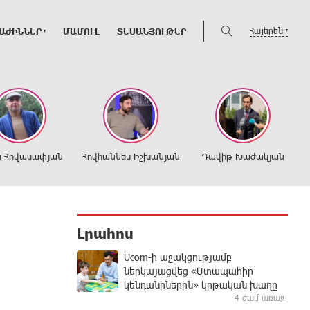
Հայերեն
ԱԺԻՆՆԵՐ
ՄԱՄՈՒԼ
ՏԵՍԱՆՅՈՒԹԵՐ
ն Հովասափյան
Հովհաննես Իշխանյան
Դավիթ Խաժակյան
Լրահոս
Ucom-ի աջակցությամբ
ներկայացվեց «Մտապահիր
կենդանիներին» կրթական խաղը
4 ժամ առաջ