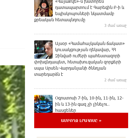
«ՀայաՔվե»-ն խստորեն
դատապարտում է Գարեգին Բ-ի և
եպիսկոպոսների նկատմամբ
քրեական հետապնդումը
3 ժամ առաջ
Այսօր «Համահայկական ճակատ»
կուսակցության ղեկավար, ՀՀ
Զինված ուժերի պահեստազորի
փոխգնդապետ, հետախուզական զորքերի
սպա Արսեն Վարդանյանի ծննդյան
տարեդարձն է
2 ժամ առաջ
Օգոստոսի 7-ին, 10-ին, 11-ին, 12-
ին և 13-ին գազ չի լինելու․
հասցեներ
7 ժամ առաջ
ԱՄԲՈՂՋ ԼՐԱՀՈՍԸ »
Հնդկաստանի հյուսիս-արևելքում