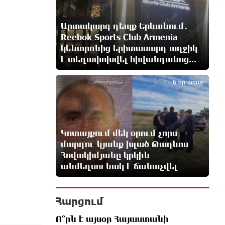
Ամենայն Հայոց Կաթողիկոսի
դատական նիստը
Արտակարգ դեպք Երևանում․
10 ժամ առաջ
Reebok Sports Club Armenia
կենտրոնից երիտասարդ աղջիկ
ՆԳՆ-ն՝ աղբակույտի տակ մնացած
է տեղափոխվել հիվանդանոց...
5
քաղաքացու մահվան մասին
11 ժամ առաջ
6 օր առաջ
«Համահայկական ճակատ»
շարժումը զորակցություն է
հայտնում Ամենայն Հայոց
Կոտայքում մեկ օրում չորս
Կաթողիկոսին
մարդու կյանք խլած Թադևոս
11 ժամ առաջ
Հովակիմյանը կրկին
անմեղսունակ է ճանաչվել
Ավտովթար՝ Կոտայքի մարզում.
Զովունի-Եղվարդ ճանապարհին
բախվել են «Alfa Romeo»-ն
Հարցում
և «Opel»-ը. կա վիրավոր
11 ժամ առաջ
Ո՞րն է այսօր Հայաստանի