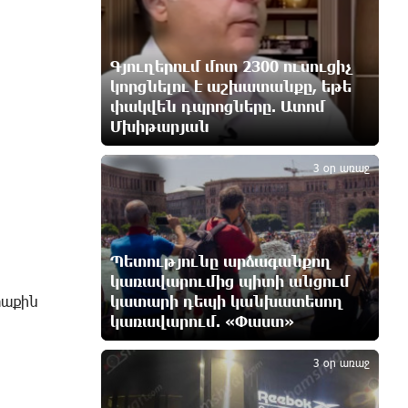
փոխել Հորմուզի նեղուցի
նավագնացության կառուցվածքը
9 ժամ առաջ
Գյուղերում մոտ 2300 ուսուցիչ
կորցնելու է աշխատանքը, եթե
8-ամյա Մոնթե Մուրադյանն ու
փակվեն դպրոցները. Ատոմ
Սյունե Քոսակյանը հաղթահարել
Մխիթարյան
3
են Արարատի գագաթը
9 ժամ առաջ
3 օր առաջ
Վթար Լոռու մարզում․
փրկարարները վարորդին դուրս
են բերել արգելափակումից
10 ժամ առաջ
Պետությունը արձագանքող
կառավարումից պիտի անցում
կատարի դեպի կանխատեսող
տաքին
Երևանում երթուղիների
կառավարում. «Փաստ»
4
փոփոխություն կլինի
10 ժամ առաջ
3 օր առաջ
Օգոստոսի 7-ին՝ Գարեգին Բ