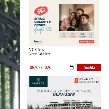
տեղի ունեցած ջրհեղեղների
հետևանքով զոհերի թիվը հասել է
97-ի
7 ժամ առաջ
Օգոստոսի 7-ին
ժամանակավորապես
կդադարեցվի մի շարք հասցեների
էլեկտրամատակարարում
7 ժամ առաջ
Վինիսիուսը նոր պայմանագիր է
կնքել «Ռեալի» հետ․
պաշտոնական
8 ժամ առաջ
Սպասվում է քամու ուժգնացում,
ամպրոպ․ եղանակը՝ օգոստոսի 7-
ից 11-ին
8 ժամ առաջ