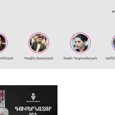
Բ
ղոմոնյան
Գագիկ Ասատրյան
Տաթև Հայրապետյան
Արմե