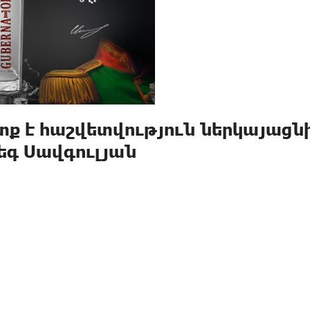
տք է հաշվետվություն ներկայացնի
եգ Սավգուլյան