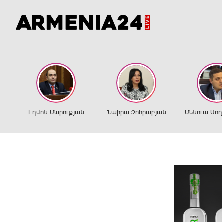
Էդմոն Մարուքյան
Նաիրա Զոհրաբյան
Մենուա Սո