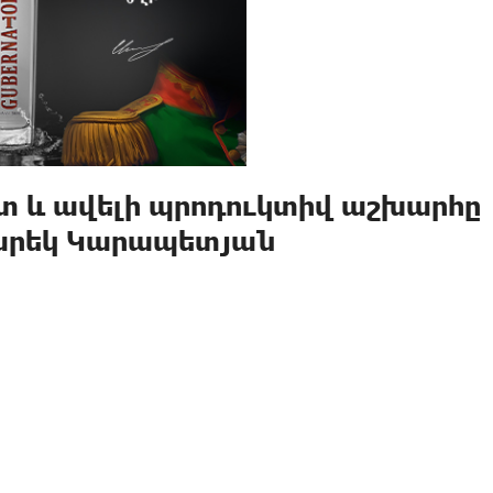
տ և ավելի պրոդուկտիվ աշխարհը
Նարեկ Կարապետյան