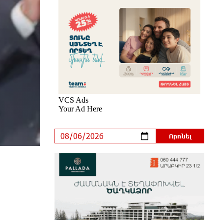
9-րդ գումարման Ազգային
ժողովում այս պահին ընթանում է
Արամ Վարդևանյանի՝ ԱԺ
նախագահի տեղակալի ընտրությունը
44 րոպե առաջ
Առանց հանքարդյունաբերության
տեխնոլոգիական առաջընթացն
անհնար է․ Վարդան Ջհանյան
29 րոպե առաջ
Ավետիք Չալաբյանին
կալանավորել են անօրինական
հիմքերով. Անահիտ Ադամյան
19 րոպե առաջ
Ժողովո՛ւրդ, Սամվել
Կարապետյանի, սրբազանների
կալանքը ապօրինի է եղել. Արամ
Վարդևանյան