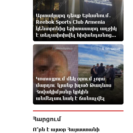
Մարուքյանը հիասթափված է
նորընտիր խորհրդարանից
2 ժամ առաջ
Արտակարգ դեպք Երևանում․
Reebok Sports Club Armenia
կենտրոնից երիտասարդ աղջիկ
Ոչխարները արևային
է տեղափոխվել հիվանդանոց...
էլեկտրակայանի մոտ, և դա
5
փոխում է պատկերացումները
էներգիայի արտադրության մասին
6 օր առաջ
2 ժամ առաջ
ՀՀ պաշտպանության նախկին
նախարար, «Համահայկական
Կոտայքում մեկ օրում չորս
ճակատ» շարժման առաջնորդ,
մարդու կյանք խլած Թադևոս
հետախույզ, գեներալ-մայոր Արշակ
Հովակիմյանը կրկին
Կարապետյան
անմեղսունակ է ճանաչվել
2 ժամ առաջ
Ինչո՞ւ է Հայաստանի
Հարցում
գյուղատնտեսությունը կորցնում
իր դիմադրողականությունը.
Ո՞րն է այսօր Հայաստանի