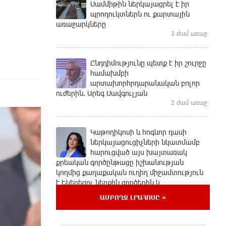
Սամմիթին ներկայացրել է իր
պրոդուկտներն ու քարտային
առաջարկները
3 ժամ առաջ
Ընդդիմությունը պետք է իր շուրջը
համախմբի
արտախորհրդարանական բոլոր
ուժերին. Արեգ Սավգուլյան
2 ժամ առաջ
Կաթողիկոսի և հոգևոր դասի
ներկայացուցիչների նկատմամբ
հարուցված այս խայտառակ
քրեական գործընթացը իշխանության
կողմից քաղաքական ուղիղ միջամտություն
է Եկեղեցու ներքին գործերին և
ինքնավարությանը. Ղահրամանյան
ԱՄԲՈՂՋ ԼՐԱՀՈՍԸ »
2 ժամ առաջ