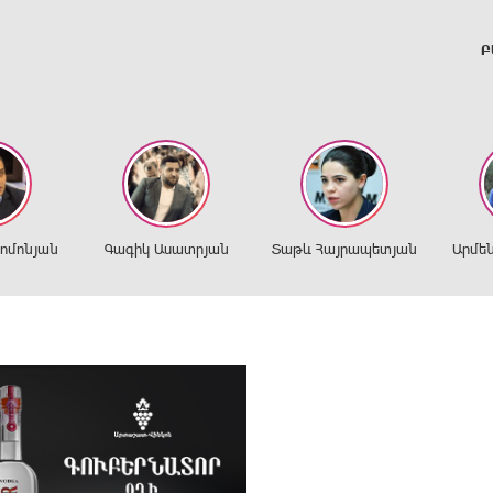
Բ
ղոմոնյան
Գագիկ Ասատրյան
Տաթև Հայրապետյան
Արմե