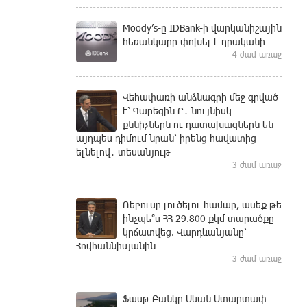
Moody’s-ը IDBank-ի վարկանիշային
հեռանկարը փոխել է դրականի
4 ժամ առաջ
Վեհափառի անձնագրի մեջ գրված
է՝ Գարեգին Բ․ նույնիսկ
քննիչներն ու դատախազներն են
այդպես դիմում նրան՝ իրենց հավատից
ելնելով․ տեսանյութ
3 ժամ առաջ
Ռեբուսը լուծելու համար, ասեք թե
ինչպե՞ս ՀՀ 29.800 քկմ տարածքը
կրճատվեց. Վարդևանյանը՝
Հովհաննիսյանին
3 ժամ առաջ
Ֆասթ Բանկը Սևան Ստարտափ