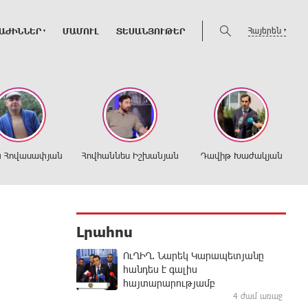
Հայերեն
ԱԺԻՆՆԵՐ
ՄԱՄՈՒԼ
ՏԵՍԱՆՅՈՒԹԵՐ
ն Հովասափյան
Հովհաննես Իշխանյան
Դավիթ Խաժակյան
Լրահոս
ՈւՂԻՂ. Նարեկ Կարապետյանը
հանդես է գալիս
հայտարարությամբ
4 ժամ առաջ