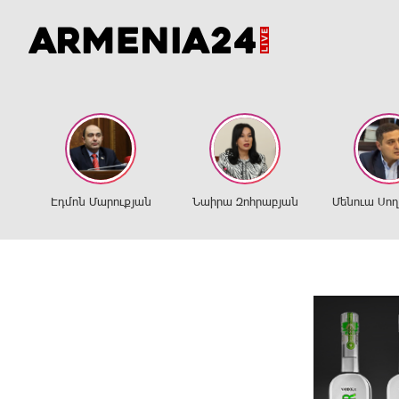
Էդմոն Մարուքյան
Նաիրա Զոհրաբյան
Մենուա Սո