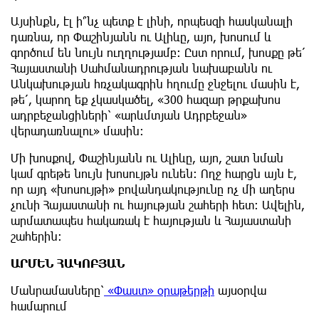
Այսինքն, էլ ի՞նչ պետք է լինի, որպեսզի հասկանալի
դառնա, որ Փաշինյանն ու Ալիևը, այո, խոսում և
գործում են նույն ուղղությամբ: Ըստ որում, խոսքը թե՛
Հայաստանի Սահմանադրության նախաբանն ու
Անկախության հռչակագրին հղումը ջնջելու մասին է,
թե՛, կարող եք չկասկածել, «300 հազար թրքախոս
ադրբեջանցիների՝ «արևմտյան Ադրբեջան»
վերադառնալու» մասին:
Մի խոսքով, Փաշինյանն ու Ալիևը, այո, շատ նման
կամ գրեթե նույն խոսույթն ունեն: Ողջ հարցն այն է,
որ այդ «խոսույթի» բովանդակությունը ոչ մի աղերս
չունի Հայաստանի ու հայության շահերի հետ: Ավելին,
արմատապես հակառակ է հայության և Հայաստանի
շահերին:
ԱՐՄԵՆ ՀԱԿՈԲՅԱՆ
Մանրամասները՝
«Փաստ» օրաթերթի
այսօրվա
համարում