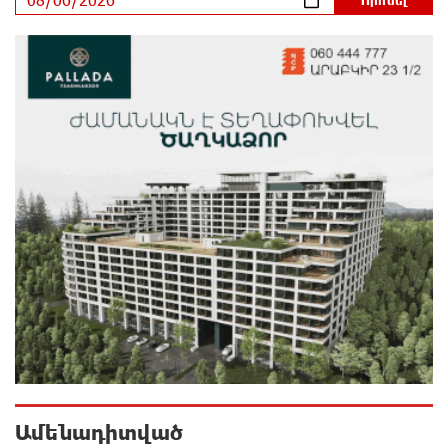
3 ժամ առաջ
Կեղծ էջով քաղաքացիներին առաջարկվում է
մասնակցել խաղարկության․ զգուշացում
3 ժամ առաջ
Հարավային Լիբանանում պայթյունի հետևանքով
զոհվել է առնվազն երկու իսրայելցի զինծառայող
3 ժամ առաջ
Բախվել են «Jeep»-ն ու «Ford»-ը. կա 4 վիրավոր
4 ժամ առաջ
Խոշոր հրդեհ՝ Գավառի Արծվաքար թաղամասի
փայտի արտադրամասում. վերջինն
ամբողջությամբ վերածվել է մոխրի
Ամենադիտված
4 ժամ առաջ