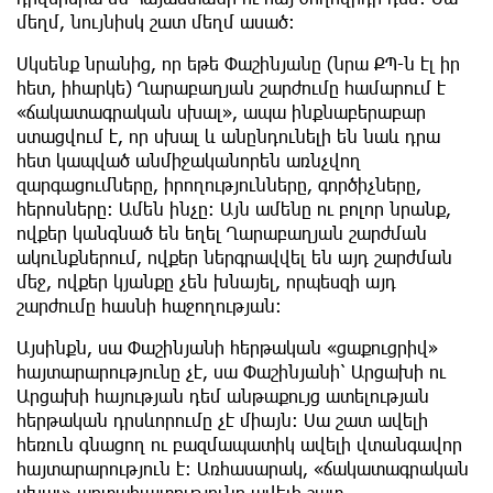
մեղմ, նույնիսկ շատ մեղմ ասած:
Սկսենք նրանից, որ եթե Փաշինյանը (նրա ՔՊ-ն էլ իր
հետ, իհարկե) Ղարաբաղյան շարժումը համարում է
«ճակատագրական սխալ», ապա ինքնաբերաբար
ստացվում է, որ սխալ և անընդունելի են նաև դրա
հետ կապված անմիջականորեն առնչվող
զարգացումները, իրողությունները, գործիչները,
հերոսները: Ամեն ինչը: Այն ամենը ու բոլոր նրանք,
ովքեր կանգնած են եղել Ղարաբաղյան շարժման
ակունքներում, ովքեր ներգրավվել են այդ շարժման
մեջ, ովքեր կյանքը չեն խնայել, որպեսզի այդ
շարժումը հասնի հաջողության:
Այսինքն, սա Փաշինյանի հերթական «ցաքուցրիվ»
հայտարարությունը չէ, սա Փաշինյանի՝ Արցախի ու
Արցախի հայության դեմ անթաքույց ատելության
հերթական դրսևորումը չէ միայն: Սա շատ ավելի
հեռուն գնացող ու բազմապատիկ ավելի վտանգավոր
հայտարարություն է: Առհասարակ, «ճակատագրական
սխալ» արտահայտությունը ավելի շատ