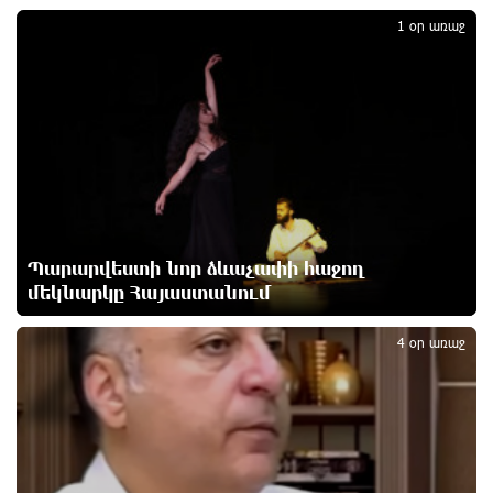
1
1 օր առաջ
ԱՄՆ-ը հանել է Իրանի ԻՀՊԿ-ին առնչվող երկու
ինքնաթիռի և երեք ավիաընկերության նկատմամբ
պատժամիջոցները
4 ժամ առաջ
Լոնդոնի կենտրոնում զինված անձը դանակով
հարձակում է գործել. 4 վիրավոր կա
5 ժամ առաջ
Պարարվեստի նոր ձևաչափի հաջող
Ռուսական ԱԹՍ-ներ արտադրող ընկերության
մեկնարկը Հայաստանում
2
ղեկավարի դեմ մահափորձ է կատարվել
5 ժամ առաջ
4 օր առաջ
4 մեդալ՝ մաթեմատիկական միջազգային
ուսանողական օլիմպիադայում
5 ժամ առաջ