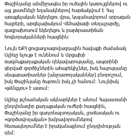
Փաշինյանը անմիջապես իր ուժային կառույցներով ու
այլ քստմնելի եղանակներով հարձակվում է Հայ
առաքելական եկեղեցու վրա, կալանավորում սրբազան
հայրերի, արգելափակում Վեհափառի տեղաշարժը,
զազրախոսում եկեղեցու և բարձրաստիճան
հոգևորականների հասցեին:
Նույն ԵՔՀ ցուցադրագովազդային հավաքի ժամանակ
Ալիևը ելույթ է ունենում և Արցախի
ռազմաքաղաքական ղեկավարությանը, ապօրինի
գերված գործիչներին ահաբեկիչներ, իսկ հայությանը
սեպարատիստներ (անջատողականներ) բնորոշում,
իսկ Փաշինյանը ծպտուն իսկ չի հանում: Նույնիսկ
«թենքյու» է ասում:
Ալիևը թշնամական ակնարկներ է անում Հայաստանի
ընդդիմադիր քաղաքական ուժերի հասցեին,
Փաշինյանը իր գաղտնալսողական, լրտեսական ու
«գործտվողական» խմբավորումներով
հետապնդումներ է իրականացնում ընդդիմության
դեմ: