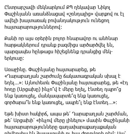
Ընտրարշավի մեկնարկում ՔՊ ղեկավար Նիկոլ
Փաշինյանն առանձնացավ «շռնդալից» վարքով ու էլ
ավելի խայտառակ բովանդակություն ունեցող
հայտարարություններով:
Քանի որ այս օրերին բոլոր հնարավոր ու անհնար
հարթակներում դրանք բազմիցս արծարծվել են,
պարզապես հընթացս հիշեցնենք դրանցից մեկ-
երկուսը:
Առաջինը. Փաշինյանը հայտարարեց, թե
«Ղարաբաղյան շարժումը ճակատագրական սխալ է
եղել...»: Այնուհետև Փաշինյանը հայտարարեց, թե «էդ
հողը (Արցախը) ինչո՞վ է մերը եղել, էնտեղ դպրո՞ց
ենք կառուցել, մանկապարտե՞զ ենք կառուցել,
գործարա՞ն ենք կառուցել, ապրե՞լ ենք էնտեղ...»:
Եթե խիստ հակիրճ, ապա թե՛ Ղարաբաղյան շարժման,
թե՛ Արցախի՝ «ինչով մերը լինելու» մասին Փաշինյանի
հայտարարությունները գաղափարաքաղաքական
դիվերսիա են Հայաստանի ու հայ ժողովրդի դեմ: Սա՝