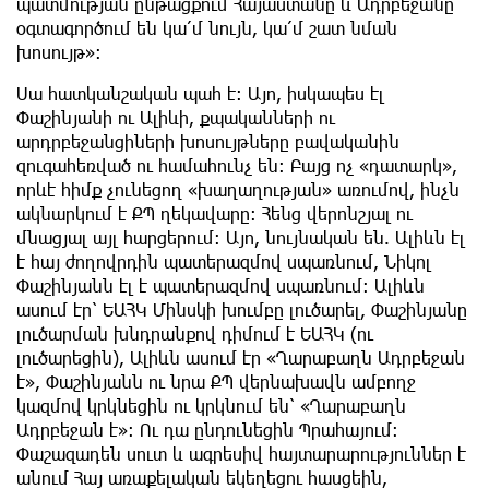
պատմության ընթացքում Հայաստանը և Ադրբեջանը
օգտագործում են կա՛մ նույն, կա՛մ շատ նման
խոսույթ»:
Սա հատկանշական պահ է: Այո, իսկապես էլ
Փաշինյանի ու Ալիևի, քպականների ու
արդրբեջանցիների խոսույթները բավականին
զուգահեռված ու համահունչ են: Բայց ոչ «դատարկ»,
որևէ հիմք չունեցող «խաղաղության» առումով, ինչն
ակնարկում է ՔՊ ղեկավարը: Հենց վերոնշյալ ու
մնացյալ այլ հարցերում: Այո, նույնական են. Ալիևն էլ
է հայ ժողովրդին պատերազմով սպառնում, Նիկոլ
Փաշինյանն էլ է պատերազմով սպառնում: Ալիևն
ասում էր՝ ԵԱՀԿ Մինսկի խումբը լուծարել, Փաշինյանը
լուծարման խնդրանքով դիմում է ԵԱՀԿ (ու
լուծարեցին), Ալիևն ասում էր «Ղարաբաղն Ադրբեջան
է», Փաշինյանն ու նրա ՔՊ վերնախավն ամբողջ
կազմով կրկնեցին ու կրկնում են՝ «Ղարաբաղն
Ադրբեջան է»: Ու դա ընդունեցին Պրահայում:
Փաշազադեն սուտ և ագրեսիվ հայտարարություններ է
անում Հայ առաքելական եկեղեցու հասցեին,