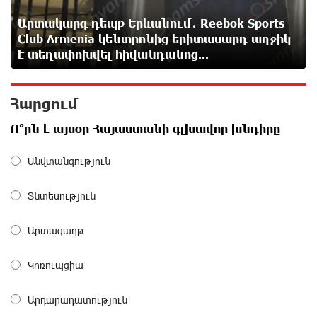
Արտակարգ դեպք Երևանում․ Reebok Sports
Սիրո, ազատության ու պարտքի մասին՝
գրականությամբ, փիլիսոփայությամբ ու
Club Armenia կենտրոնից երիտասարդ աղջիկ
քաղաքականությամբ. Մենուա Սողոմոնյան
է տեղափոխվել հիվանդանոց...
7 ժամ առաջ
Հարցում
Հանձնվել թուրքական ողորմածությա՞նը, թե՞
պայքարել մինչև վերջ. ընտրի´ր պայքարը.
Ո՞րն է այսօր Հայաստանի գլխավոր խնդիրը
Ավետիք Չալաբյանի ուղերձը կալանավայրից
7 ժամ առաջ
Անվտանգություն
Ազգային ժողովը լեգիտիմ չէ, քանի որ
Տնտեսություն
իշխանությունը կեղծել է ընտրությունները. Ցոլակ
Ակոպյան
Արտագաղթ
7 ժամ առաջ
Կոռուպցիա
Մեր երկրում իշխանության և ընդդիմության
անվերջանալի պայքարի մեջ տուժում է միայն ՀՀ
Արդարադատություն
քաղաքացին. Աննա Կոստանյան
7 ժամ առաջ