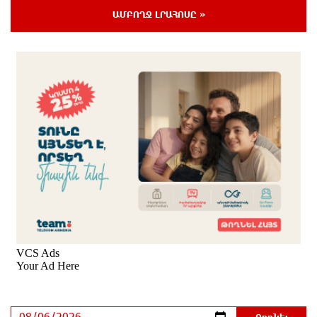
3 ժամ առաջ
ԱՄԲՈՂՋ ԼՐԱՀՈՍԸ »
Այսօր մենք ունենք մի իրավիճակ, երբ որ բանտերը
լիքն են քաղբանտարկյալներով, նորերին բերելու
համար, քանի որ տեղ չկա, հերթափոխով հներին
ուղարկում են տնային կալանքի․ Անահիտ Ադամյան
3 ժամ առաջ
Կարենիսի Առաքելոց վանք, 5-րդ դար.
պաշտպանենք մեր եկեղեցին․ Մենուա Սողոմոնյան
3 ժամ առաջ
Իրանն ու Օմանը համաձայնեցրել են Հորմուզի
նեղուցով նոր երթուղու կոորդինատները
3 ժամ առաջ
Tete A Tete նախագծի շրջանակներում Նարեկ
Կարապետյանը հարցազրույց է տվել Մհեր
Բաղդասարյանին