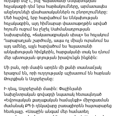
ուղեգծի մեջ է, ինչ Հայաստանի Անկախության
հռչակագրի դեմ նրա հարձակումները, արմատապես
անընդունելի գնահատականներն ու բնորոշումները:
Մեծ հաշվով, երբ հարվածում ես Անկախության
հռչակագրին, այդ հիմնարար փաստաթղթին արված
հղումն ուզում ես ջնջել Սահմանադրության
նախաբանից, «ճակատագրական սխալ» ես հռչակում
Ղարաբաղյան շարժումը, ապա ոչ միայն ուրանում ես
այդ ամենը, այլև հարվածում ես Հայաստանի
անկախության հիմքերին, հարցականի տակ ես դնում
մեր պետության գոյության իրավունքն ինքնին:
Մի բան, որի մասին արդեն մի քանի տասնամյակ
երազում են, որի ուղղությամբ աշխատում են հարևան
Թուրքիան և Ադրբեջանը:
Ի դեպ, Ադրբեջանի մասին: Փաշինյանի
նախընտրական գովազդի նպատակ հետապնդած
«Եվրոպական քաղաքական համայնքի» միջոցառման
ժամանակ ՔՊ-ի ղեկավարը բառացիորեն հայտարարեց
հետևյալը. «Առաջին անգամ մեր համատեղ