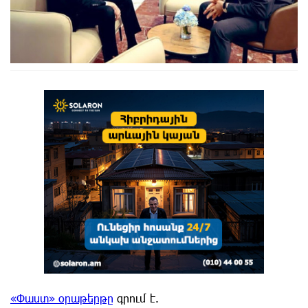
«Փաստ» օրաթերթը
գրում է.