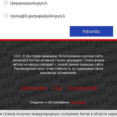
Արդարադատություն
«Мой лес Армения» — бенефициар инициативы
«Сила одного драма» в июле
Արտաքին քաղաքականություն
29 дней назад
Станьте акционером Юнибанка и воспользуйтесь
выгодным инвестиционным предложением
29 дней назад
2021 © Все права защищены: Использование контена сайта
Armenia24.live без активной ссылки запрещено. Точка зрения
IDBank предупреждает о мошеннических звонках от
автора не ваегда совпадает с точкой зрения редакции сайта.
имени пенсионных фондов
Рекламодатели несут ответственность за содержание своих
около одного месяца назад
рекламных объявлениях.
Обратная связь
О нас
Рекламодателям
Небольшой французский уголок в Раздане при
сотрудничестве с Конверс МСБ
около одного месяца назад
Создание и обслуживание:
sargssyan™
олучил международную госпремию Китая в области науки и техник
Предателя Пашиняна нужно скинуть с трона. Аршак