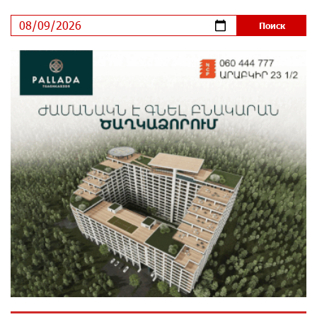
9 дней назад
ЕАЭС со временем будет расширяться. Когда-нибудь
это поймёт и рядовой армянин, но будет уже поздно
9 дней назад
Если Израиль использует тему Геноцида армян
против Эрдогана, то что для него значит сам
Геноцид?
9 дней назад
ВТБ (Армения): вклад «Стабильный» — до 10%
годовых и оформление в мобильном приложении
10 дней назад
Платформа Rate.Trading на Seaside Startup Summit:
IDBank представил инновационное решение
10 дней назад