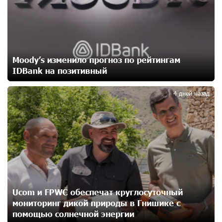
президенту страны с просьбой содействовать
освобождению армянских заключенных,
осужденных в Азербайджане
15 дней назад
Moody’s изменило прогноз по рейтингам
Против кого вооружается Азербайджан? Аршак
IDBank на позитивный
3
Карапетян
17 дней назад
4 дней назад
При поддержке Ucom в спортивной школе Вайка
установлена солнечная электростанция мощностью
15 кВт
17 дней назад
Новые финансовые навыки на «Давидбекских
играх»: Idram&IDBank
Ucom и FPWC обеспечат круглосуточный
18 дней назад
мониторинг дикой природы в Гнишике с
помощью солнечной энергии