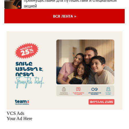
преимуществами для путешествий и специальной
акцией
4 дней назад
ВСЯ ЛЕНТА »
Ucom и FPWC обеспечат круглосуточный
мониторинг дикой природы в Гнишике с помощью
солнечной энергии
4 дней назад
Idram и IDBank - рядом со стартапами на Seaside
Startup Summit
6 дней назад
В мобильном приложении Юнибанка теперь можно
зарегистрироваться также с помощью imID
6 дней назад
«Бесплатные бонусы в играх»: IDBank
предупреждает о кибератаках на школьников