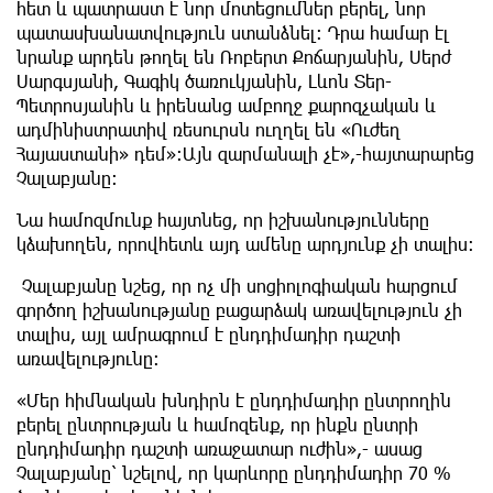
հետ և պատրաստ է նոր մոտեցումներ բերել, նոր
պատասխանատվություն ստանձնել։ Դրա համար էլ
նրանք արդեն թողել են Ռոբերտ Քոճարյանին, Սերժ
Սարգսյանի, Գագիկ ծառուկյանին, Լևոն Տեր-
Պետրոսյանին և իրենանց ամբողջ քարոզչական և
ադմինիստրատիվ ռեսուրսն ուղղել են «Ուժեղ
Հայաստանի» դեմ»։Այն զարմանալի չէ»,-հայտարարեց
Չալաբյանը։
Նա համոզմունք հայտնեց, որ իշխանությունները
կձախողեն, որովհետև այդ ամենը արդյունք չի տալիս։
Չալաբյանը նշեց, որ ոչ մի սոցիոլոգիական հարցում
գործող իշխանությանը բացարձակ առավելություն չի
տալիս, այլ ամրագրում է ընդդիմադիր դաշտի
առավելությունը։
«Մեր հիմնական խնդիրն է ընդդիմադիր ընտրողին
բերել ընտրության և համոզենք, որ ինքն ընտրի
ընդդիմադիր դաշտի առաջատար ուժին»,- ասաց
Չալաբյանը՝ նշելով, որ կարևորը ընդդիմադիր 70 %