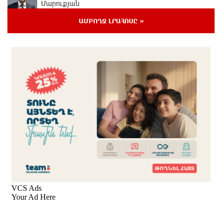
Մարուքյան
5 ժամ առաջ
ԱՄԲՈՂՋ ԼՐԱՀՈՍԸ »
Այսօր մենք ունենք մի իրավիճակ, երբ որ բանտերը
լիքն են քաղբանտարկյալներով, նորերին բերելու
համար, քանի որ տեղ չկա, հերթափոխով հներին
ուղարկում են տնային կալանքի․ Անահիտ Ադամյան
5 ժամ առաջ
Կարենիսի Առաքելոց վանք, 5-րդ դար.
պաշտպանենք մեր եկեղեցին․ Մենուա Սողոմոնյան
5 ժամ առաջ
Իրանն ու Օմանը համաձայնեցրել են Հորմուզի
նեղուցով նոր երթուղու կոորդինատները
5 ժամ առաջ
Tete A Tete նախագծի շրջանակներում Նարեկ
Կարապետյանը հարցազրույց է տվել Մհեր