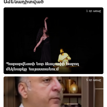
Ամենադիտված
1
6 ժամ առաջ
1 օր առաջ
ԱՄՆ-ը հանել է Իրանի ԻՀՊԿ-ին առնչվող երկու
ինքնաթիռի և երեք ավիաընկերության նկատմամբ
պատժամիջոցները
7 ժամ առաջ
Լոնդոնի կենտրոնում զինված անձը դանակով
հարձակում է գործել. 4 վիրավոր կա
7 ժամ առաջ
Պարարվեստի նոր ձևաչափի հաջող
Ռուսական ԱԹՍ-ներ արտադրող ընկերության
մեկնարկը Հայաստանում
2
ղեկավարի դեմ մահափորձ է կատարվել
7 ժամ առաջ
5 օր առաջ
4 մեդալ՝ մաթեմատիկական միջազգային
ուսանողական օլիմպիադայում
8 ժամ առաջ