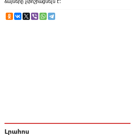
ձայները չփոշիացնելն է։
Լրահոս