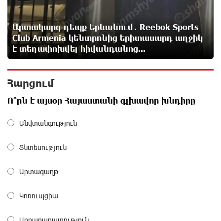
Արտակարգ դեպք Երևանում․ Reebok Sports
Սիրո, ազատության ու պարտքի մասին՝
գրականությամբ, փիլիսոփայությամբ ու
Club Armenia կենտրոնից երիտասարդ աղջիկ
քաղաքականությամբ. Մենուա Սողոմոնյան
է տեղափոխվել հիվանդանոց...
10 ժամ առաջ
Հարցում
Հանձնվել թուրքական ողորմածությա՞նը, թե՞
պայքարել մինչև վերջ. ընտրի´ր պայքարը.
Ո՞րն է այսօր Հայաստանի գլխավոր խնդիրը
Ավետիք Չալաբյանի ուղերձը կալանավայրից
10 ժամ առաջ
Անվտանգություն
Ազգային ժողովը լեգիտիմ չէ, քանի որ
Տնտեսություն
իշխանությունը կեղծել է ընտրությունները. Ցոլակ
Ակոպյան
Արտագաղթ
10 ժամ առաջ
Կոռուպցիա
Մեր երկրում իշխանության և ընդդիմության
անվերջանալի պայքարի մեջ տուժում է միայն ՀՀ
Արդարադատություն
քաղաքացին. Աննա Կոստանյան