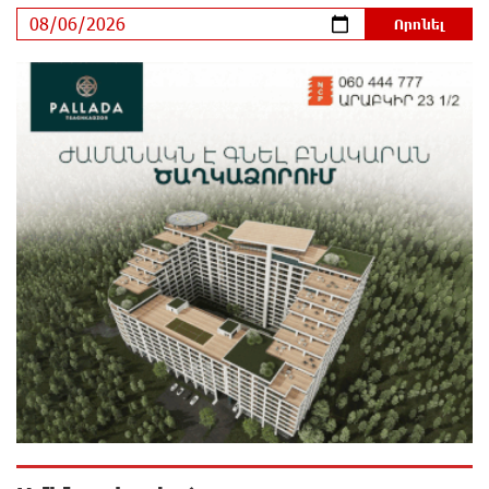
Բաղդասարյանին
6 ժամ առաջ
Կեղծ էջով քաղաքացիներին առաջարկվում է
մասնակցել խաղարկության․ զգուշացում
6 ժամ առաջ
Հարավային Լիբանանում պայթյունի հետևանքով
զոհվել է առնվազն երկու իսրայելցի զինծառայող
6 ժամ առաջ
Բախվել են «Jeep»-ն ու «Ford»-ը. կա 4 վիրավոր
6 ժամ առաջ
Խոշոր հրդեհ՝ Գավառի Արծվաքար թաղամասի
փայտի արտադրամասում. վերջինն
ամբողջությամբ վերածվել է մոխրի