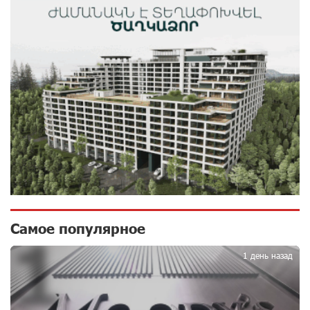
Состоялось открытие Khachaturian Rooftop при
поддержке IDBank
9 дней назад
Пашинян ты упустил свой шанс уйти спокойно.
Аршак Карапетян
10 дней назад
Обновленный Центр продаж и обслуживания Ucom
открылся по адресу ул. Шаумяна, 24/2 в Арарате
10 дней назад
Никогда Нагорный Карабах не был в составе
Самое популярное
1
независимого Азербайджана. Аршак Карапетян
11 дней назад
1 день назад
Бывший премьер-министр Словакии обратился к
президенту страны с просьбой содействовать