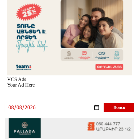
ЕАЭС со временем будет расширяться. Когда-нибудь
это поймёт и рядовой армянин, но будет уже поздно
7 дней назад
Если Израиль использует тему Геноцида армян
против Эрдогана, то что для него значит сам
Геноцид?
7 дней назад
ВТБ (Армения): вклад «Стабильный» — до 10%
годовых и оформление в мобильном приложении
8 дней назад
Платформа Rate.Trading на Seaside Startup Summit:
IDBank представил инновационное решение
8 дней назад