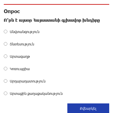
«Мой лес Армения» — бенефициар инициативы
«Сила одного драма» в июле
Опрос
27 дней назад
Ո՞րն է այսօր Հայաստանի գլխավոր խնդիրը
Станьте акционером Юнибанка и воспользуйтесь
Անվտանգություն
выгодным инвестиционным предложением
27 дней назад
Տնտեսություն
IDBank предупреждает о мошеннических звонках от
Արտագաղթ
имени пенсионных фондов
29 дней назад
Կոռուպցիա
Небольшой французский уголок в Раздане при
Արդարադատություն
сотрудничестве с Конверс МСБ
29 дней назад
Արտաքին քաղաքականություն
Предателя Пашиняна нужно скинуть с трона. Аршак
Карапетян