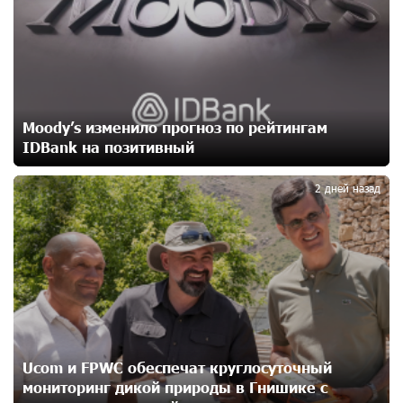
освобождению армянских заключенных,
осужденных в Азербайджане
13 дней назад
Против кого вооружается Азербайджан? Аршак
Карапетян
Moody’s изменило прогноз по рейтингам
15 дней назад
IDBank на позитивный
2
При поддержке Ucom в спортивной школе Вайка
2 дней назад
установлена солнечная электростанция мощностью
15 кВт
15 дней назад
Новые финансовые навыки на «Давидбекских
играх»: Idram&IDBank
16 дней назад
Ucom и FPWC обеспечат круглосуточный
Кругом война. А вас вводят в заблуждение. Аршак
мониторинг дикой природы в Гнишике с