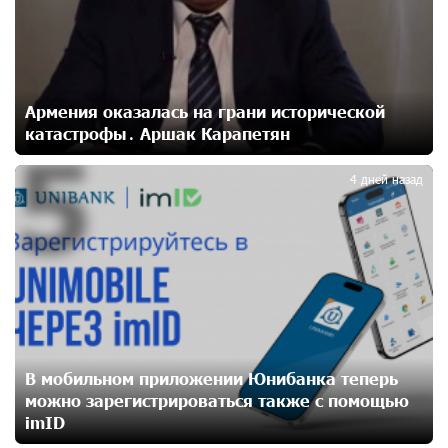
Юнибанк разыграет поездку в Италию среди новых
держателей карт Mastercard World «Travel»
24 дней назад
Армения оказалась на грани исторической
катастрофы․ Аршак Карапетян
5
Москва–Баку: есть разногласия, но связи
сохраняются. А мы что делаем?
4 дней назад
24 дней назад
День благодарности клиентам в Ванадзоре: IDBank
25 дней назад
Пашинян замотивирован уничтожить Армению․
Аршак Карапетян
В мобильном приложении Юнибанка теперь
27 дней назад
можно зарегистрироваться также с помощью
imID