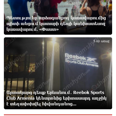
ԱՄՆ-ն ընդունի հանրապետության պայմանները
14 ժամ առաջ
Պետությունը արձագանքող կառավարումից
պիտի անցում կատարի դեպի կանխատեսող
Երևանում անցկացվել է հաշմանդամություն
կառավարում. «Փաստ»
ունեցող անձանց միջազգային մարզական
5
փառատոն
15 ժամ առաջ
5 օր առաջ
Դմիտրի Մեդվեդև. Արևմուտքի
քաղաքականությունը Հայաստանի նկատմամբ
կրկնում է վրացական սցենարը
15 ժամ առաջ
Ադրբեջանցիների բնակեցումը Հայաստանում լուրջ
վտանգներ է պարունակում. Ավետիք Չալաբյան
Արտակարգ դեպք Երևանում․ Reebok Sports
15 ժամ առաջ
Club Armenia կենտրոնից երիտասարդ աղջիկ
է տեղափոխվել հիվանդանոց...
«Հայաքվե»-ի հայտարարությունից հետո WCC-ն