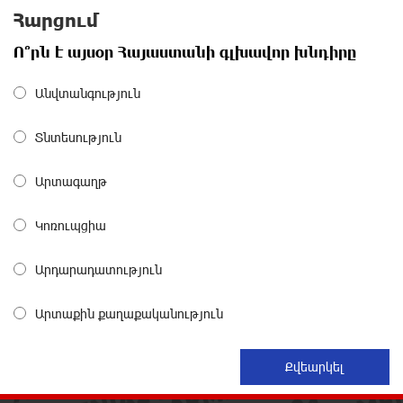
արձագանքել է Հայ Եկեղեցու շուրջ ստեղծված
Հարցում
իրավիճակին
15 ժամ առաջ
Ո՞րն է այսօր Հայաստանի գլխավոր խնդիրը
«Շտապ հաստատեք քարտի տվյալները»․ IDBank-ը
Անվտանգություն
զգուշացնում է հյուրանոցների ամրագրման հետ
կապված զեղծարարությունների մասին
Տնտեսություն
16 ժամ առաջ
Արտագաղթ
Մհեր Անանյանն ընդգրկվել է Յունիբանկի
Վարչության կազմում
Կոռուպցիա
16 ժամ առաջ
Արդարադատություն
«Սմայլ Սվիթ»-ի զարգացման ճանապարհը
Կոնվերս Բանկի գործընկերությամբ
Արտաքին քաղաքականություն
17 ժամ առաջ
Ինչպես է ՔՊ-ն «հարգում» ժողովրդի քվեն.
Մարիաննա Ղահրամանյան