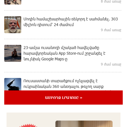
8 ժամ առաջ
Մոդին համաշխարհային ռեկորդ է սահմանել. 303
միլիոն դիտում՝ 24 ժամում
9 ժամ առաջ
23-ամյա ուսանողի մշակած հավելվածը
հարավկորեական App Store-ում շրջանցել է
նույնիսկ Google Maps-ը
9 ժամ առաջ
Ռուսաստանի տարածքում ոչնչացվել է
ուկրաինական 360 անօդաչու թռչող սարք
9 ժամ առաջ
ԱՄԲՈՂՋ ԼՐԱՀՈՍԸ »
Օգոստոսի 10-ին, 11-ին, 12-ին, 13-ին, 14-ին, 17-ին,
18-ին և 20-ին հարյուրավոր հասցեներում լույս չի
լինելու
10 ժամ առաջ