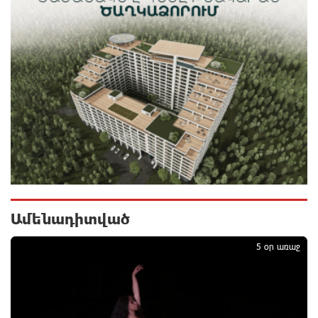
Ալիևն ու Թրամփը հեռախոսազրույց են ունեցել
11 ժամ առաջ
«Ինտեր»-ը հաղթեց «Յուվենտուս»-ին
11 ժամ առաջ
Քրեական վարույթի շրջանակում անձի անձնական
և ընտանեկան կյանքին առնչվող տվյալների
անհարկի հրապարակումն անթույլատրելի է. ՄԻՊ
12 ժամ առաջ
Ամենադիտված
1
Զելենսկին ու Վուչիչը քննարկել են
5 օր առաջ
համագործակցությունն ընդլայնելու
հնարավորությունները
12 ժամ առաջ