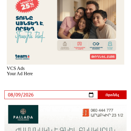
Ողբերգական դեպք՝ Երևանում․ Կիևյան կամրջի
տակ հայտնաբերվել է տղամարդու մարմին
10 ժամ առաջ
Ադրբեջանի Սարով գյուղում տանը 18-ամյա աղջկա
դի է հայտնաբերվել
10 ժամ առաջ
Հայհիդրոմետի տնօրենը գրել է
11 ժամ առաջ
Արտակարգ դեպք՝ Երևանում․ կոտրել են «Հույս
բոլոր մարդկանց» հիմնադրամի շենքի
պատուհաններն ու դռները
11 ժամ առաջ