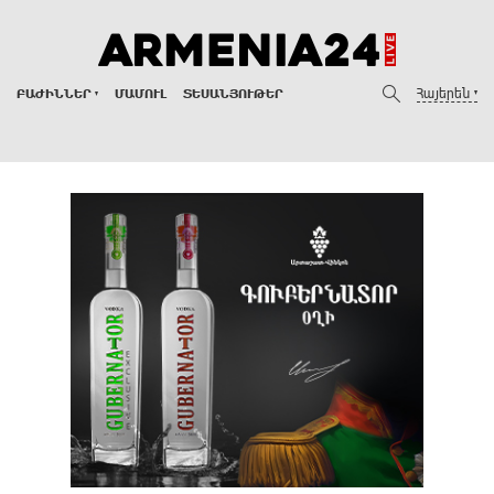
Հայերեն
ԲԱԺԻՆՆԵՐ
ՄԱՄՈՒԼ
ՏԵՍԱՆՅՈՒԹԵՐ