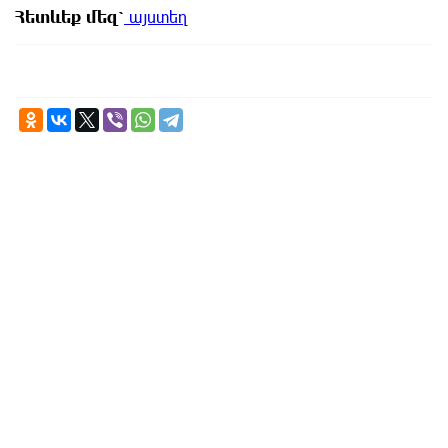
Հետևեք
մեզ՝
այստեղ