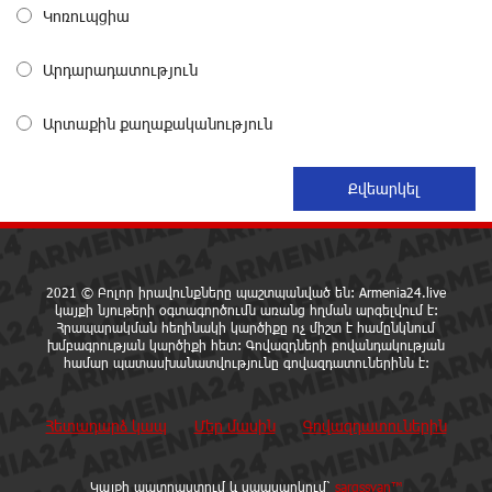
Վարչության կազմում
Կոռուպցիա
16 ժամ առաջ
Արդարադատություն
«Սմայլ Սվիթ»-ի զարգացման ճանապարհը
Կոնվերս Բանկի գործընկերությամբ
Արտաքին քաղաքականություն
17 ժամ առաջ
Ինչպես է ՔՊ-ն «հարգում» ժողովրդի քվեն.
Մարիաննա Ղահրամանյան
17 ժամ առաջ
2021 © Բոլոր իրավունքները պաշտպանված են: Armenia24.live
Ընդդիմությունը պետք է օր առաջ համախմբվի այս
կայքի նյութերի օգտագործումն առանց հղման արգելվում է:
Հրապարակման հեղինակի կարծիքը ոչ միշտ է համընկնում
ծանր իրավիճակից դուրս գալու համար. Արմեն
խմբագրության կարծիքի հետ: Գովազդների բովանդակության
Մանվելյան
համար պատասխանատվությունը գովազդատուներինն է:
18 ժամ առաջ
Հետադարձ կապ
Մեր մասին
Գովազդատուներին
Դուք ու ձեր անտաղանդ շոուները ոչ ավելին են,
քան անհաջող ու չստացված դերասանի թատրոն.
Աննա Կոստանյան
Կայքի պատրաստում և սպասարկում՝
sargssyan™