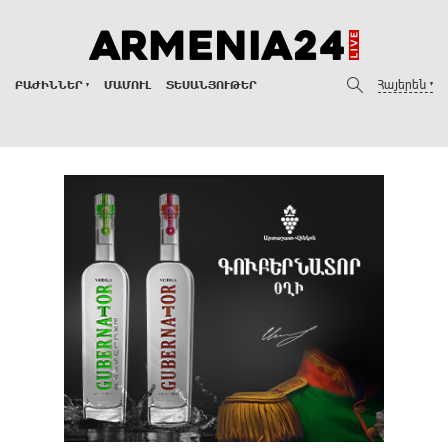
Հայերեն
ԲԱԺԻՆՆԵՐ
ՄԱՄՈՒԼ
ՏԵՍԱՆՅՈՒԹԵՐ