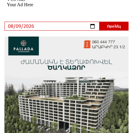
Հայհիդրոմետի տնօրենը գրել է
11 ժամ առաջ
Արտակարգ դեպք՝ Երևանում․ կոտրել են «Հույս
բոլոր մարդկանց» հիմնադրամի շենքի
պատուհաններն ու դռները
11 ժամ առաջ
Ալիևն ու Թրամփը հեռախոսազրույց են ունեցել
11 ժամ առաջ
«Ինտեր»-ը հաղթեց «Յուվենտուս»-ին
11 ժամ առաջ
Քրեական վարույթի շրջանակում անձի անձնական