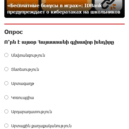
27 дней назад
«Бесплатные бонусы в играх»: IDBank
предупреждает о кибератаках на школьников
IDBank предупреждает о мошеннических звонках от
имени пенсионных фондов
Опрос
28 дней назад
Ո՞րն է այսօր Հայաստանի գլխավոր խնդիրը
Небольшой французский уголок в Раздане при
Անվտանգություն
сотрудничестве с Конверс МСБ
29 дней назад
Տնտեսություն
Предателя Пашиняна нужно скинуть с трона. Аршак
Արտագաղթ
Карапетян
29 дней назад
Կոռուպցիա
Зачем Пашинян полетел в Россию?․ Аршак
Արդարադատություն
Карапетян
29 дней назад
Արտաքին քաղաքականություն