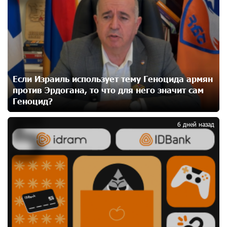
Москва–Баку: есть разногласия, но связи
сохраняются. А мы что делаем?
24 дней назад
День благодарности клиентам в Ванадзоре: IDBank
25 дней назад
Если Израиль использует тему Геноцида армян
против Эрдогана, то что для него значит сам
Геноцид?
5
Пашинян замотивирован уничтожить Армению․
Аршак Карапетян
6 дней назад
27 дней назад
«Мой лес Армения» — бенефициар инициативы
«Сила одного драма» в июле
27 дней назад
Станьте акционером Юнибанка и воспользуйтесь
выгодным инвестиционным предложением