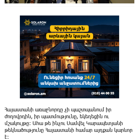
Հայաստանի առաջնորդը չի պաշտպանում իր
ժողովրդին, իր պատմությունը, եկեղեցին ու
մշակույթը։ Ահա թե ինչու Սամվել Կարապետյանի
թեկնածությունը Հայաստանի համար այդքան կարևոր
է։