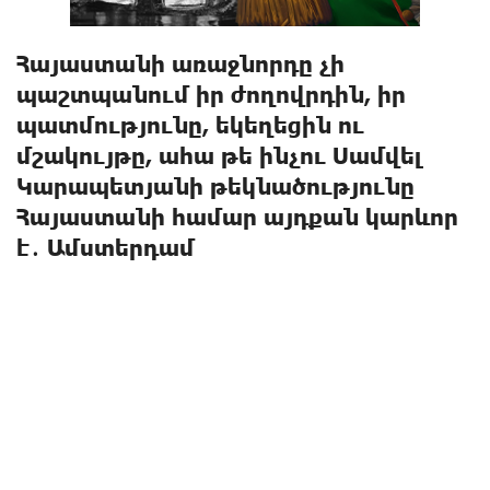
Հայաստանի առաջնորդը չի
պաշտպանում իր ժողովրդին, իր
պատմությունը, եկեղեցին ու
մշակույթը, ահա թե ինչու Սամվել
Կարապետյանի թեկնածությունը
Հայաստանի համար այդքան կարևոր
է․ Ամստերդամ