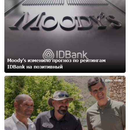
1
15 дней назад
При поддержке Ucom в спортивной школе Вайка
установлена солнечная электростанция мощностью
15 кВт
15 дней назад
Новые финансовые навыки на «Давидбекских
Moody’s изменило прогноз по рейтингам
играх»: Idram&IDBank
IDBank на позитивный
15 дней назад
2
1 день назад
Кругом война. А вас вводят в заблуждение. Аршак
Карапетян
17 дней назад
Центр продаж и обслуживания Ucom в Егварде
возобновил работу по новому адресу — ул.
Ереванян, 3/47