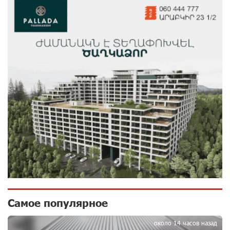
Аршак Карапетян
9 дней назад
Обновленный Центр продаж и обслуживания Ucom
открылся по адресу ул. Шаумяна, 24/2 в Арарате
10 дней назад
Никогда Нагорный Карабах не был в составе
независимого Азербайджана. Аршак Карапетян
10 дней назад
Бывший премьер-министр Словакии обратился к
президенту страны с просьбой содействовать
освобождению армянских заключенных,
осужденных в Азербайджане
13 дней назад
Самое популярное
Против кого вооружается Азербайджан? Аршак
около 14 часов назад
Карапетян