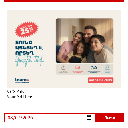
Если Израиль использует тему Геноцида армян
против Эрдогана, то что для него значит сам
Геноцид?
7 дней назад
ВТБ (Армения): вклад «Стабильный» — до 10%
годовых и оформление в мобильном приложении
8 дней назад
Платформа Rate.Trading на Seaside Startup Summit:
IDBank представил инновационное решение
8 дней назад
Состоялось открытие Khachaturian Rooftop при
поддержке IDBank
9 дней назад
Пашинян ты упустил свой шанс уйти спокойно.