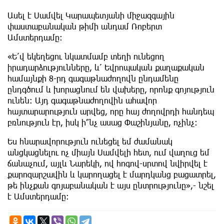
Ասել է Սամվել Կարապետյանի միջազգային
փաստաբանական թիմի անդամ Ռոբերտ
Ամստերդամը։
«Ե՛վ եկեղեցու նկատմամբ տեղի ունեցող
իրադարձությունները, և՛ Եվրոպական քաղաքական
համայնքի 8-րդ գագաթնաժողովն ընդամենը
ընդգծում և խորացնում են վախերը, որոնք գոյություն
ունեն։ Այդ գագաթնաժողովին ահավոր
հայտարարություն արվեց, որը հայ ժողովրդի հանդեպ
բռնություն էր, իսկ ի՞նչ ասաց Փաշինյանը, ոչինչ։
Ես հնարավորություն ունեցել եմ ժամանակ
անցկացնելու ոչ միայն Սամվելի հետ, ում վաղուց եմ
ճանաչում, այլև Նարեկի, ով հոգով-սրտով նվիրվել է
քարոզարշավին և կարողացել է մարդկանց բացատրել,
թե ինչքան գոյաբանական է այս ընտրությունը»,- նշել
է Ամստերդամը։