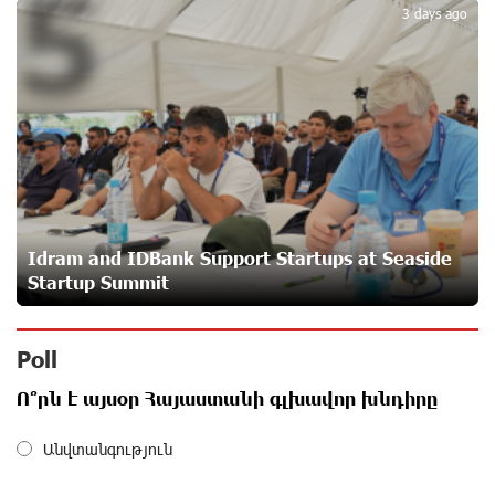
5
3 days ago
Polytechnic University Graduation Ceremony Held with
the Support of Unibank
29 days ago
Converse Bank Completes the Placement of EBRD
Bonds
about a month ago
Idram and IDBank Support Startups at Seaside
From Financial Adventures to Great Victories: The 4th
Startup Summit
Junius Financial Online Tournament Wrapped Up
about a month ago
Poll
The Power of One Dram and the Armenian State
Ո՞րն է այսօր Հայաստանի գլխավոր խնդիրը
Symphony Orchestra Conclude the Forest Project
Launched in Shirak
about a month ago
Անվտանգություն