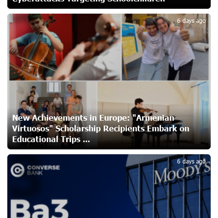
2
Ucom Supports Installation of 10 kW Solar Plant in
Shenavan, Lori
6 days ago
21 days ago
Unibank to Raffle a Trip to Italy
23 days ago
Customer Appreciation Day in Vanadzor: IDBank
24 days ago
New Achievements in Europe: "Armenian
Virtuosos" Scholarship Recipients Embark on
Educational Trips ...
3
Haik Kazazyan to Perform Khachaturian’s Violin Concerto
6 days ago
at the Closing Concert of the Madeira Classical
Orchestra’s 2025/2026 Season
24 days ago
My Forest Armenia is a beneficiary of the "Power of One