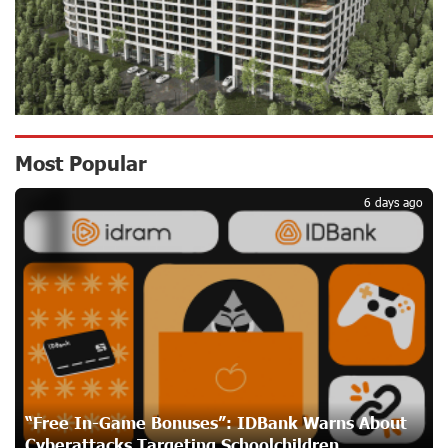
Ucom Sales and Service Center Reopens at 3/47
Yerevanyan Street in Yeghvard
17 days ago
Up to 25% idcoin when purchasing Flyone flight tickets:
Most Popular
1
Idram&IDBank
20 days ago
6 days ago
Converse Bank Named Armenia’s Best Digital Bank for
Consumers by Euromoney
20 days ago
Ucom and Microsoft Innovation Center Help School
Students Build Cybersecurity Skills
20 days ago
“Free In-Game Bonuses”: IDBank Warns About
Cyberattacks Targeting Schoolchildren