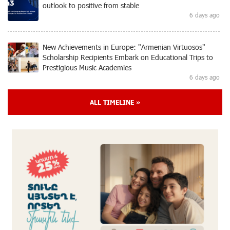
outlook to positive from stable
6 days ago
New Achievements in Europe: "Armenian Virtuosos"
Scholarship Recipients Embark on Educational Trips to
Prestigious Music Academies
6 days ago
ALL TIMELINE »
Rate.Trading Platform at Seaside Startup Summit:
IDBank Introduces an Innovative Solution
7 days ago
Khachaturian Rooftop Grand Opening Supported by
IDBank
8 days ago
Ucom’s Sales and Service Center Reopens at 24/2
Shahumyan Street in Ararat