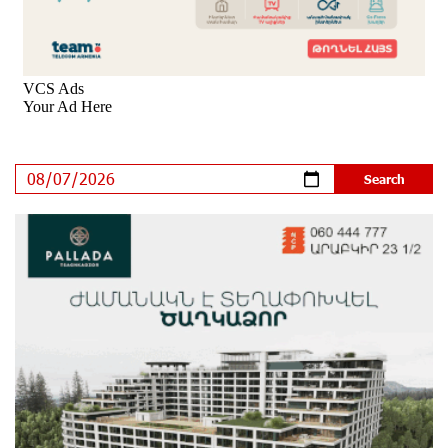
9 days ago
Scholarship recipients of the “Armenian Virtuosos”
Program participated in the Järvi Academy and Pärnu
Music Festival in Estonia, representing Armenia on the
international stage
14 days ago
Ucom Supports the Installation of a 15 kW Solar Power
Plant at the Vayk Sports School
14 days ago
New Financial Skills at the Davidbek Games:
Idram&IDBank
15 days ago
CashIn Services at AraratBank ATMs: Fast, Simple, and
Secure
17 days ago