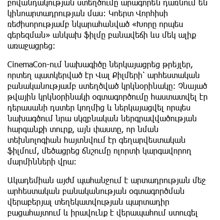
բովանդակության ստեղծումը արագորեն դառնում են
կինոարտադրության մաս։ Կոերտ Վորհիսի
ռեժիսորությամբ նկարահանված «Խորը որպես
գերեզման» անկախ ֆիլմը բանավեճի ևս մեկ ալիք
առաջացրեց։
CinemaCon-ում նախագիծը ներկայացրեց թրեյլեր,
որտեղ պատկերված էր Վալ Քիլմերի՝ արհեստական ​​
բանականությամբ ստեղծված կրկնօրինակը։ Չնայած
թվային կրկնօրինակի օգտագործումը հաստատվել էր
դերասանի դստեր կողմից և ներկայացվել որպես
նախագծում նրա սկզբնական ներգրավվածության
հարգանքի տուրք, այն փաստը, որ նման
տեխնոլոգիան հայտնվում էր գեղարվեստական ​​
ֆիլմում, մեծացրեց ճնշումը ոլորտի կարգավորող
մարմինների վրա։
Ակադեմիան այժմ պահանջում է արտադրության մեջ
արհեստական ​​բանականության օգտագործման
վերաբերյալ տեղեկատվության պարտադիր
բացահայտում և իրավունք է վերապահում ստուգել