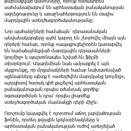
թարմացված կանոնները, որոնք հստակորեն
սահմանափակում են արհեստական ​​բանականության
ազդեցությունը և առաջնահերթություն են տալիս
մարդկային ստեղծագործականությանը։
Նոր պահանջների համաձայն՝ դերասանական
անվանակարգերը այժմ կարող են շնորհվել միայն այն
դերերի համար, որոնք «ապացուցելիորեն կատարվել
են համաձայնեցված մարդկային դերասանների
կողմից» և պաշտոնապես նշված են ֆիլմի
տիտրերում։ Ակադեմիան նաև ամրագրել է այն
սկզբունքը, որ մրցանակների համար նախատեսված
սցենարները պետք է «ստեղծվեն մարդկանց կողմից»,
այդպիսով հստակ գիծ քաշելով արհեստական ​​
բանականության որպես օժանդակ գործիք
օգտագործման և դրա՝ որպես լիարժեք
ստեղծագործական մասնակցի դերի միջև։
Որոշումը կայացվել է ոլորտում աճող լարվածության
ֆոնին, որտեղ թվային կրկնօրինակները և
արհեստական ​​բանականության ուժով ստեղծված