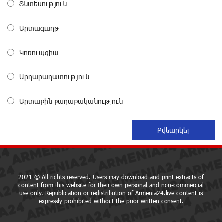
Տնտեսություն
EBRD to Launch AMD 5 Billion Floating-Rate Bond
Offering in Armenia
about a month ago
Արտագաղթ
Կոռուպցիա
Three-day Financial Literacy Course at the FAST
Foundation’s AI Camp: Idram&IDBank
about a month ago
Արդարադատություն
Արտաքին քաղաքականություն
Coffee, a Break, and Up to 10% idcoin with
Idram&IDBank
about a month ago
Ucom Introduces the New uMix 5000 Regional Package:
3 Services for Just AMD 5,000 per Month
about a month ago
2021 © All rights reserved. Users may download and print extracts of
content from this website for their own personal and non-commercial
use only. Republication or redistribution of Armenia24.live content is
expressly prohibited without the prior written consent.
"Monaco glamour, Vegas energy, Macau prestige - yet
uniquely Armenian." Artak Tovmasyan on how Seven