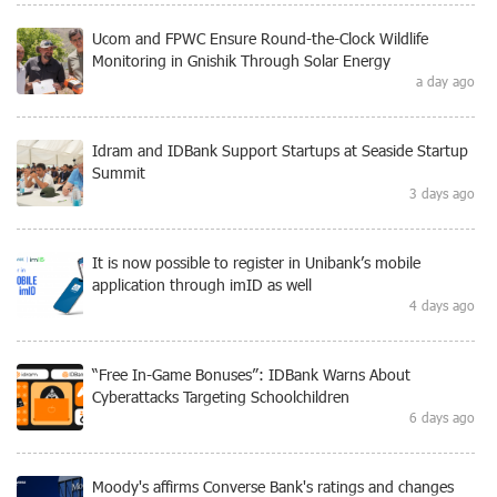
Ucom and FPWC Ensure Round-the-Clock Wildlife
Monitoring in Gnishik Through Solar Energy
a day ago
Idram and IDBank Support Startups at Seaside Startup
Summit
3 days ago
It is now possible to register in Unibank’s mobile
application through imID as well
4 days ago
“Free In-Game Bonuses”: IDBank Warns About
Cyberattacks Targeting Schoolchildren
6 days ago
Moody's affirms Converse Bank's ratings and changes