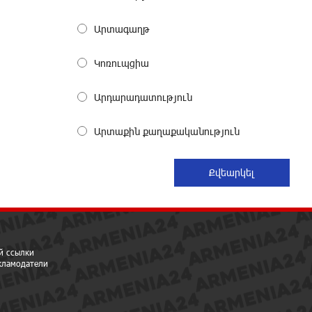
Արտագաղթ
День благодарности клиентам в
Ванадзоре: IDBank
Կոռուպցիա
23 дней назад
Արդարադատություն
Пашинян замотивирован
уничтожить Армению․ Аршак
Արտաքին քաղաքականություն
Карапетян
25 дней назад
«Мой лес Армения» — бенефициар
инициативы «Сила одного драма»
в июле
26 дней назад
й ссылки
екламодатели
Станьте акционером Юнибанка и
воспользуйтесь выгодным
инвестиционным предложением
26 дней назад