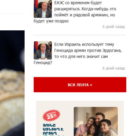
ЕАЭС со временем будет
расширяться. Когда-нибудь это
поймёт и рядовой армянин, но
будет уже поздно
6 дней назад
Если Израиль использует тему
Геноцида армян против Эрдогана,
то что для него значит сам
Геноцид?
6 дней назад
ВСЯ ЛЕНТА »
ВТБ (Армения): вклад
«Стабильный» — до 10% годовых
и оформление в мобильном
приложении
6 дней назад
Платформа Rate.Trading на Seaside
Startup Summit: IDBank представил