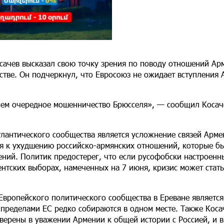
сачев высказал свою точку зрения по поводу отношений Ар
тве. Он подчеркнул, что Евросоюз не ожидает вступления 
чем очередное мошенничество Брюсселя», — сообщил Косач
тлантического сообщества является усложнение связей Арме
ия к ухудшению российско-армянских отношений, которые б
ний. Политик предостерег, что если русофобски настроенн
нтских выборах, намеченных на 7 июня, кризис может стать
Европейского политического сообщества в Ереване является
 пределами ЕС редко собираются в одном месте. Также Коса
верены в уважении Армении к общей истории с Россией, и в