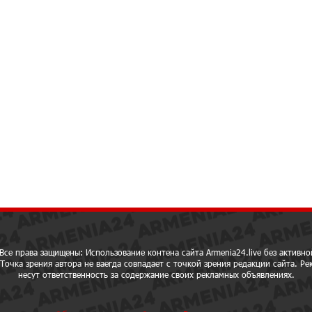
Все права защищены: Использование контена сайта Armenia24.live без активно
Точка зрения автора не ваегда совпадает с точкой зрения редакции сайта. Р
несут ответственность за содержание своих рекламных объявлениях.