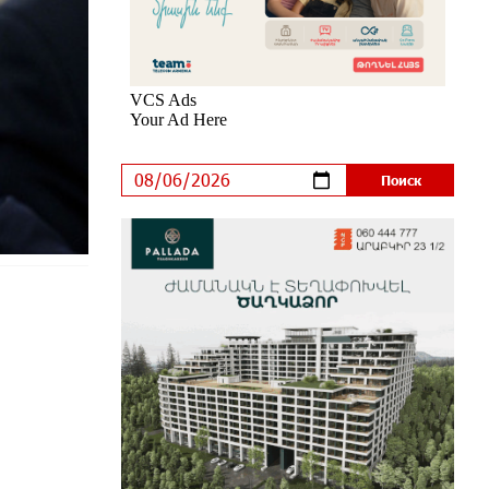
инновационное решение
6 дней назад
Состоялось открытие Khachaturian
Rooftop при поддержке IDBank
8 дней назад
Пашинян ты упустил свой шанс
уйти спокойно. Аршак Карапетян
8 дней назад
Обновленный Центр продаж и
обслуживания Ucom открылся по
адресу ул. Шаумяна, 24/2 в Арарате
9 дней назад
Никогда Нагорный Карабах не был
в составе независимого
Азербайджана. Аршак Карапетян