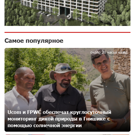
14 дней назад
Новые финансовые навыки на «Давидбекских
играх»: Idram&IDBank
15 дней назад
Самое популярное
1
около 20 часов назад
Кругом война. А вас вводят в заблуждение. Аршак
Карапетян
16 дней назад
Центр продаж и обслуживания Ucom в Егварде
возобновил работу по новому адресу — ул.
Ереванян, 3/47
17 дней назад
Ucom и FPWC обеспечат круглосуточный
мониторинг дикой природы в Гнишике с
До 25% idcoin-ов при покупке авиабилетов Flyone:
Idram&IDBank
помощью солнечной энергии
20 дней назад