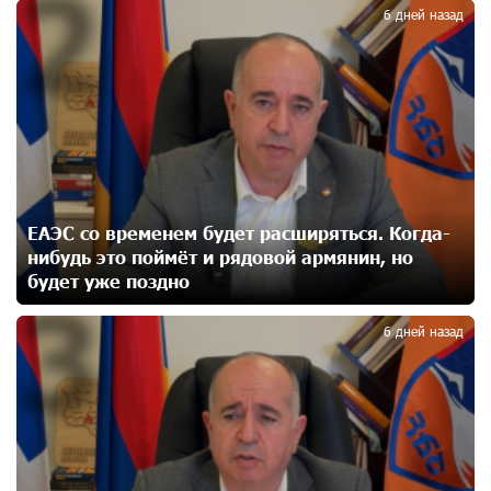
2
6 дней назад
Ucom и Microsoft Innovation Center помогают
школьникам развивать навыки кибербезопасности
20 дней назад
При поддержке Ucom в Шенаване установлена
солнечная станция мощностью 10 кВт
21 дней назад
ЕАЭС со временем будет расширяться. Когда-
нибудь это поймёт и рядовой армянин, но
Юнибанк разыграет поездку в Италию среди новых
будет уже поздно
3
держателей карт Mastercard World «Travel»
23 дней назад
6 дней назад
Москва–Баку: есть разногласия, но связи
сохраняются. А мы что делаем?
23 дней назад