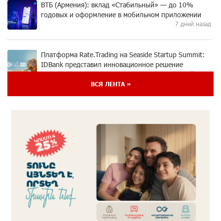
ВТБ (Армения): вклад «Стабильный» — до 10%
годовых и оформление в мобильном приложении
7 дней назад
Платформа Rate.Trading на Seaside Startup Summit:
IDBank представил инновационное решение
7 дней назад
ВСЯ ЛЕНТА »
Состоялось открытие Khachaturian Rooftop при
поддержке IDBank
8 дней назад
Пашинян ты упустил свой шанс уйти спокойно.
Аршак Карапетян
9 дней назад
Обновленный Центр продаж и обслуживания Ucom
открылся по адресу ул. Шаумяна, 24/2 в Арарате