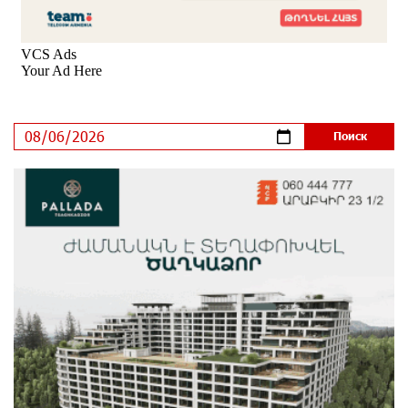
9 дней назад
Никогда Нагорный Карабах не был в составе
независимого Азербайджана. Аршак Карапетян
10 дней назад
Бывший премьер-министр Словакии обратился к
президенту страны с просьбой содействовать
освобождению армянских заключенных,
осужденных в Азербайджане
12 дней назад
Против кого вооружается Азербайджан? Аршак
Карапетян
14 дней назад
При поддержке Ucom в спортивной школе Вайка
установлена солнечная электростанция мощностью
15 кВт