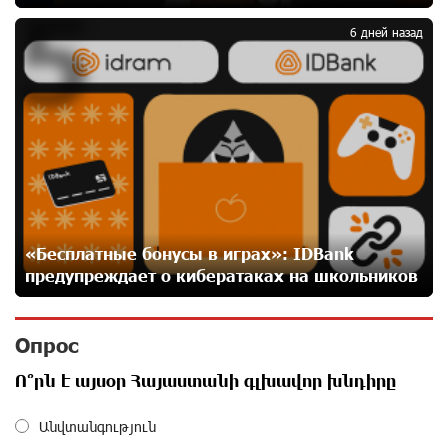
5
Пашинян замотивирован уничтожить Армению․
Аршак Карапетян
6 дней назад
26 дней назад
«Мой лес Армения» — бенефициар инициативы
«Сила одного драма» в июле
27 дней назад
Станьте акционером Юнибанка и воспользуйтесь
выгодным инвестиционным предложением
27 дней назад
«Бесплатные бонусы в играх»: IDBank
предупреждает о кибератаках на школьников
IDBank предупреждает о мошеннических звонках от
имени пенсионных фондов
Опрос
28 дней назад
Ո՞րն է այսօր Հայաստանի գլխավոր խնդիրը
Небольшой французский уголок в Раздане при
Անվտանգություն
сотрудничестве с Конверс МСБ