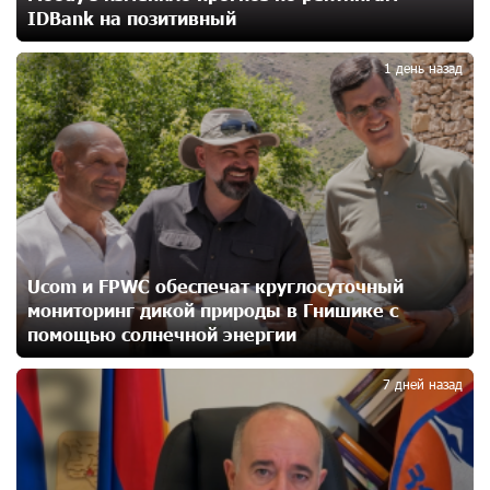
IDBank на позитивный
15 дней назад
2
1 день назад
Кругом война. А вас вводят в заблуждение. Аршак
Карапетян
17 дней назад
Центр продаж и обслуживания Ucom в Егварде
возобновил работу по новому адресу — ул.
Ереванян, 3/47
17 дней назад
Ucom и FPWC обеспечат круглосуточный
мониторинг дикой природы в Гнишике с
До 25% idcoin-ов при покупке авиабилетов Flyone:
помощью солнечной энергии
3
Idram&IDBank
20 дней назад
7 дней назад
Ucom и Microsoft Innovation Center помогают
школьникам развивать навыки кибербезопасности
21 дней назад