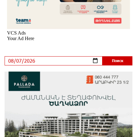
Платформа Rate.Trading на Seaside Startup Summit:
IDBank представил инновационное решение
7 дней назад
Состоялось открытие Khachaturian Rooftop при
поддержке IDBank
9 дней назад
Пашинян ты упустил свой шанс уйти спокойно.
Аршак Карапетян
9 дней назад
Обновленный Центр продаж и обслуживания Ucom
открылся по адресу ул. Шаумяна, 24/2 в Арарате
10 дней назад
Никогда Нагорный Карабах не был в составе
независимого Азербайджана. Аршак Карапетян