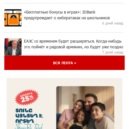
«Бесплатные бонусы в играх»: IDBank
предупреждает о кибератаках на школьников
6 дней назад
ЕАЭС со временем будет расширяться. Когда-нибудь
это поймёт и рядовой армянин, но будет уже поздно
7 дней назад
ВСЯ ЛЕНТА »
Если Израиль использует тему Геноцида армян
против Эрдогана, то что для него значит сам
Геноцид?
7 дней назад
ВТБ (Армения): вклад «Стабильный» — до 10%
годовых и оформление в мобильном приложении
7 дней назад