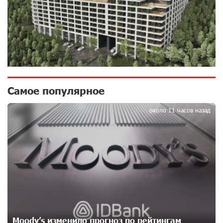
10 дней назад
Бывший премьер-министр Словакии обратился к
президенту страны с просьбой содействовать
освобождению армянских заключенных,
осужденных в Азербайджане
12 дней назад
Самое популярное
1
Против кого вооружается Азербайджан? Аршак
около 11 часов назад
Карапетян
15 дней назад
При поддержке Ucom в спортивной школе Вайка
установлена солнечная электростанция мощностью
15 кВт
15 дней назад
Новые финансовые навыки на «Давидбекских
Moody’s изменило прогноз по рейтингам
играх»: Idram&IDBank