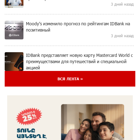
3 дней назад
Moody’s изменило прогноз по рейтингам IDBank на
позитивный
3 дней назад
IDBank представляет новую карту Mastercard World с
преимуществами для путешествий и специальной
акцией
4 дней назад
ВСЯ ЛЕНТА »
Ucom и FPWC обеспечат круглосуточный
мониторинг дикой природы в Гнишике с помощью
солнечной энергии
4 дней назад
Idram и IDBank - рядом со стартапами на Seaside
Startup Summit