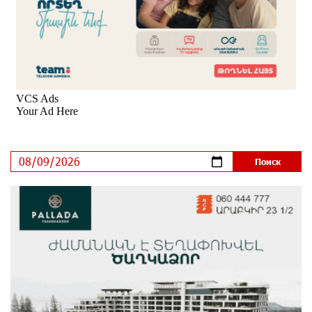
6 дней назад
В мобильном приложении Юнибанка теперь можно
зарегистрироваться также с помощью imID
6 дней назад
«Бесплатные бонусы в играх»: IDBank
предупреждает о кибератаках на школьников
9 дней назад
ЕАЭС со временем будет расширяться. Когда-нибудь
это поймёт и рядовой армянин, но будет уже поздно
9 дней назад
Если Израиль использует тему Геноцида армян
против Эрдогана, то что для него значит сам
Геноцид?
9 дней назад