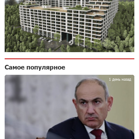
ВТБ (Армения): вклад «Стабильный» — до 10%
годовых и оформление в мобильном приложении
10 дней назад
Платформа Rate.Trading на Seaside Startup Summit:
IDBank представил инновационное решение
10 дней назад
Самое популярное
1
Состоялось открытие Khachaturian Rooftop при
1 день назад
поддержке IDBank
11 дней назад
Пашинян ты упустил свой шанс уйти спокойно.
Аршак Карапетян
12 дней назад
Обновленный Центр продаж и обслуживания Ucom