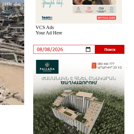
IDBank предупреждает о
кибератаках на школьников
7 дней назад
ЕАЭС со временем будет
расширяться. Когда-нибудь это
поймёт и рядовой армянин, но
будет уже поздно
8 дней назад
Если Израиль использует тему
Геноцида армян против Эрдогана,
то что для него значит сам
Геноцид?
8 дней назад
ВТБ (Армения): вклад
«Стабильный» — до 10% годовых
и оформление в мобильном
приложении