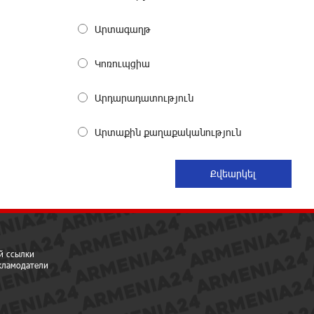
До 25% idcoin-ов при покупке
Արտագաղթ
авиабилетов Flyone: Idram&IDBank
21 дней назад
Կոռուպցիա
Ucom и Microsoft Innovation Center
Արդարադատություն
помогают школьникам развивать
навыки кибербезопасности
Արտաքին քաղաքականություն
22 дней назад
При поддержке Ucom в Шенаване
установлена солнечная станция
мощностью 10 кВт
23 дней назад
й ссылки
Юнибанк разыграет поездку в
екламодатели
Италию среди новых держателей
карт Mastercard World «Travel»
24 дней назад