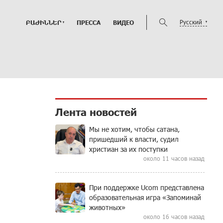
Русский
ԲԱԺԻՆՆԵՐ
ПРЕССА
ВИДЕО
Лента новостей
Мы не хотим, чтобы сатана,
пришедший к власти, судил
христиан за их поступки
около 11 часов назад
При поддержке Ucom представлена
образовательная игра «Запоминай
животных»
около 16 часов назад