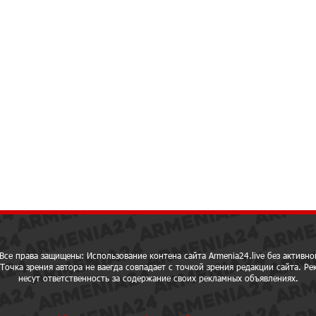
Все права защищены: Использование контена сайта Armenia24.live без активно
Точка зрения автора не ваегда совпадает с точкой зрения редакции сайта. Р
несут ответственность за содержание своих рекламных объявлениях.