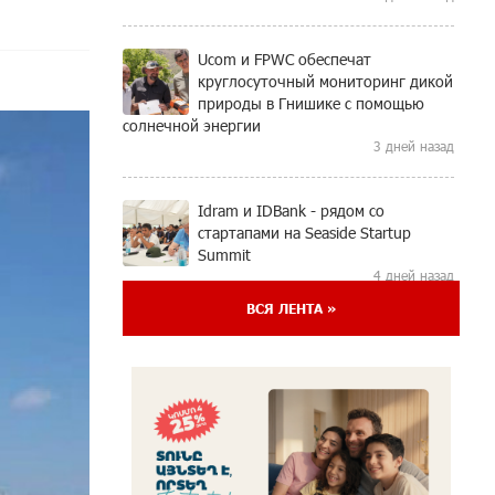
Ucom и FPWC обеспечат
круглосуточный мониторинг дикой
природы в Гнишике с помощью
солнечной энергии
3 дней назад
Idram и IDBank - рядом со
стартапами на Seaside Startup
Summit
4 дней назад
ВСЯ ЛЕНТА »
В мобильном приложении
Юнибанка теперь можно
зарегистрироваться также с
помощью imID
5 дней назад
«Бесплатные бонусы в играх»: