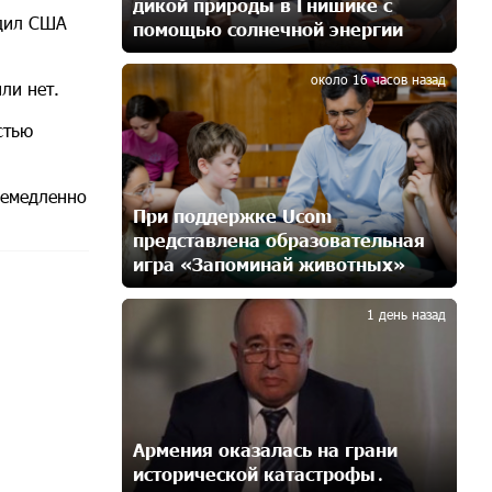
дикой природы в Гнишике с
11 дней назад
удил США
помощью солнечной энергии
3
Никогда Нагорный Карабах не был
около 16 часов назад
ли нет.
в составе независимого
Азербайджана. Аршак Карапетян
стью
11 дней назад
немедленно
Бывший премьер-министр
При поддержке Ucom
Словакии обратился к президенту
представлена образовательная
страны с просьбой содействовать
игра «Запоминай животных»
освобождению армянских заключенных,
4
осужденных в Азербайджане
13 дней назад
1 день назад
Против кого вооружается
Азербайджан? Аршак Карапетян
16 дней назад
Армения оказалась на грани
исторической катастрофы․
При поддержке Ucom в спортивной