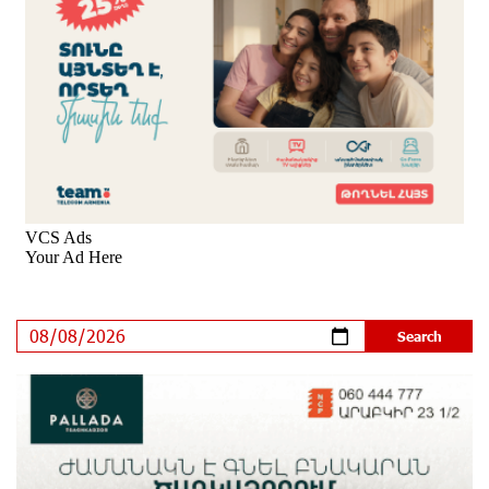
IDBank Introduces an Innovative Solution
8 days ago
Khachaturian Rooftop Grand Opening Supported by
IDBank
9 days ago
Ucom’s Sales and Service Center Reopens at 24/2
Shahumyan Street in Ararat
10 days ago
Scholarship recipients of the “Armenian Virtuosos”
Program participated in the Järvi Academy and Pärnu
Music Festival in Estonia, representing Armenia on the
international stage
15 days ago
Ucom Supports the Installation of a 15 kW Solar Power