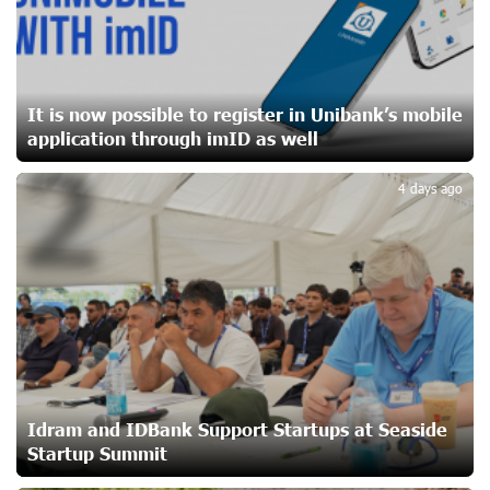
Converse Bank Named Armenia’s Best Digital Bank for
Consumers by Euromoney
21 days ago
It is now possible to register in Unibank’s mobile
application through imID as well
2
Ucom and Microsoft Innovation Center Help School
Students Build Cybersecurity Skills
4 days ago
21 days ago
Ucom Supports Installation of 10 kW Solar Plant in
Shenavan, Lori
22 days ago
Unibank to Raffle a Trip to Italy
24 days ago
Idram and IDBank Support Startups at Seaside
Startup Summit
Customer Appreciation Day in Vanadzor: IDBank