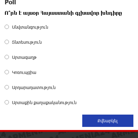
Poll
From Financial Adventures to Great Victories: The 4th
Ո՞րն է այսօր Հայաստանի գլխավոր խնդիրը
Junius Financial Online Tournament Wrapped Up
about a month ago
Անվտանգություն
The Power of One Dram and the Armenian State
Տնտեսություն
Symphony Orchestra Conclude the Forest Project
Launched in Shirak
about a month ago
Արտագաղթ
Կոռուպցիա
EBRD to Launch AMD 5 Billion Floating-Rate Bond
Offering in Armenia
about a month ago
Արդարադատություն
Արտաքին քաղաքականություն
Three-day Financial Literacy Course at the FAST
Foundation’s AI Camp: Idram&IDBank
about a month ago
Coffee, a Break, and Up to 10% idcoin with