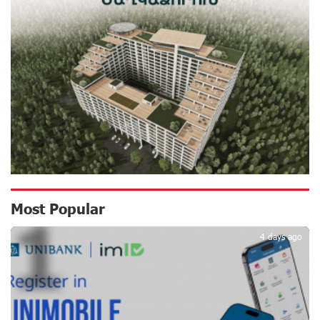
Plant at the Vayk Sports School
15 days ago
New Financial Skills at the Davidbek Games:
Idram&IDBank
16 days ago
CashIn Services at AraratBank ATMs: Fast, Simple, and
Secure
18 days ago
Ucom Sales and Service Center Reopens at 3/47
Most Popular
1
Yerevanyan Street in Yeghvard
18 days ago
4 days ago
Up to 25% idcoin when purchasing Flyone flight tickets:
Idram&IDBank
21 days ago