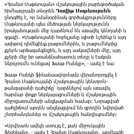
«Հրանտ Մաթևոսյան» մշակութային բարեգործական
հիմնադրամի տնօրեն
Դավիթ Մաթևոսյանն
ընդգծել է, որ
նմանօրինակ գործակցությունները
Մաթևոսյանի պես մեծության ներկայությունն
իրականության մեջ դարձնում են առավել կենդանի և
զգալի․ «Մաթևոսյանի հոբելյանը պիտի նշեինք և այդ
առիթով դիմեցինք բազումներին, և բազումներից
քչերն արձագանքեցին, և այդ սակավների մեջ, այդ
քչերի մեջ իր առանձնահատուկ տեղը և էական
ներդրումն ունեցավ Ֆասթ Բանկը», - ասել է նա:
Ֆասթ Բանկի ֆինանսավորմամբ վերանորոգվել է
Հրանտ Մաթևոսյանի մշակութային կենտրոն-
թանգարանի դահլիճը՝ դարձնելով այն առավել
հարմար փոքր ներկայացումների և մշակութային
միջոցառումների անցկացման համար։ Նորացված
դահլիճում արդեն անցկացվում են գրողին նվիրված
շնորհանդեսներ ու մշակութային հանդիպումներ։
«Արվեստն ավելի ստույգ է, քան միջուկային
ֆիզիկան», - ասել է Հրանտ Մաթևոսյանը․ արվեստի