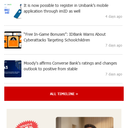
It is now possible to register in Unibank’s mobile
application through imID as well
4 days ago
“Free In-Game Bonuses”: IDBank Warns About
Cyberattacks Targeting Schoolchildren
7 days ago
Moody's affirms Converse Bank's ratings and changes
outlook to positive from stable
7 days ago
New Achievements in Europe: "Armenian Virtuosos"
ALL TIMELINE »
Scholarship Recipients Embark on Educational Trips to
Prestigious Music Academies
7 days ago
Rate.Trading Platform at Seaside Startup Summit: