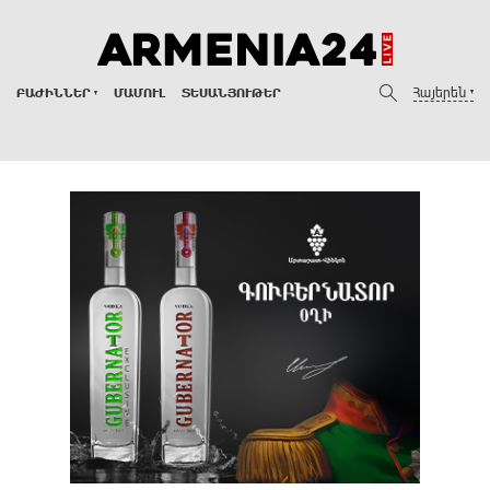
Հայերեն
ԲԱԺԻՆՆԵՐ
ՄԱՄՈՒԼ
ՏԵՍԱՆՅՈՒԹԵՐ