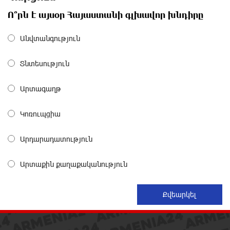
Ո՞րն է այսօր Հայաստանի գլխավոր խնդիրը
Ընդդիմությունը պետք է օր առաջ համախմբվի այս
ծանր իրավիճակից դուրս գալու համար. Արմեն
Անվտանգություն
Մանվելյան
10 ժամ առաջ
Տնտեսություն
Դուք ու ձեր անտաղանդ շոուները ոչ ավելին են,
Արտագաղթ
քան անհաջող ու չստացված դերասանի թատրոն.
Աննա Կոստանյան
Կոռուպցիա
10 ժամ առաջ
Արդարադատություն
Միայն հանրային մեծ աջակցության պարագայում
ընդդիմությունը կկարողանա օրակարգ թելադրել.
Արտաքին քաղաքականություն
Արեգ Սավգուլյան
10 ժամ առաջ
«ՀայաՔվեի» տարածքային գրասենյակները
շարունակում են կահավորվել Ավետիք Չալաբյանի
ազատ արձակումը պահանջող պաստառներով