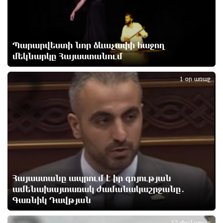
6 ժամ առաջ
Սիցիլիայի օդանավակայանը փակվել է Էթնա
Պարարվեստի նոր ձևաչափի հաջող
հրաբխի ժայթքման պատճառով
6 ժամ առաջ
մեկնարկը Հայաստանում
2
1 օր առաջ
Հետվճարի փոխարեն՝ արժանապատիվ և ֆիքսված
թոշակ․ ինչու է գործող համակարգը սոցիալական
անարդարության խնդիր ստեղծում. Հրայր
Կամենդատյան
6 ժամ առաջ
Երևանի Կենտրոնում փոշու պարունակությունը
գրեթե ամբողջ շաբաթ գերազանցել է թույլատրելի
սահմանը
Հայաստանը ապրում է իր գոյության
6 ժամ առաջ
ամենախայտառակ ժամանակաշրջանը․
Գառնիկ Դավթյան
Իրանը պատրաստ է բացել Հորմուզի նեղուցը, եթե
ԱՄՆ-ն ընդունի հանրապետության պայմանները
12 ժամ առաջ