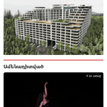
շենքից տարհանվել է 5 բնակիչ
5 ժամ առաջ
Ճապոնական Յակիշիմե կերամիկայի
ցուցահանդեսը երկարաձգվել է մինչև օգոստոսի
30-ը
5 ժամ առաջ
Որոնվում է նախաձեռնված քրեական վարույթի
շրջանակներում
5 ժամ առաջ
Ամենադիտված
1
Փաշինյանն ու Թրամփը հեռախոսազրույց են
4 օր առաջ
ունեցել
5 ժամ առաջ
Չհանե´ս խաչդ, Հայաստան աշխարհ․ Ուժեղ
Հայաստան