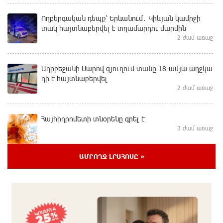
Ողբերգական դեպք՝ Երևանում․ Կիևյան կամրջի
տակ հայտնաբերվել է տղամարդու մարմին
2 ժամ առաջ
Ադրբեջանի Սարով գյուղում տանը 18-ամյա աղջկա
դի է հայտնաբերվել
2 ժամ առաջ
Հայհիդրոմետի տնօրենը գրել է
3 ժամ առաջ
ԱՄԲՈՂՋ ԼՐԱՀՈՍԸ »
Արտակարգ դեպք՝ Երևանում․ կոտրել են «Հույս
բոլոր մարդկանց» հիմնադրամի շենքի
պատուհաններն ու դռները
3 ժամ առաջ