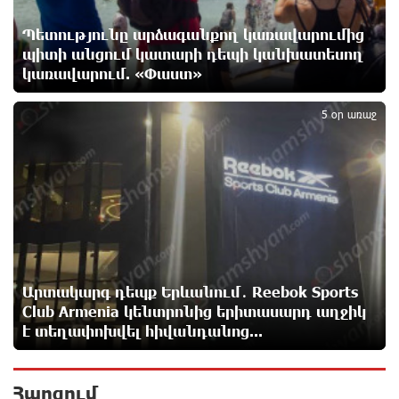
իրավիճակին
8 ժամ առաջ
Պետությունը արձագանքող կառավարումից
պիտի անցում կատարի դեպի կանխատեսող
կառավարում. «Փաստ»
«Շտապ հաստատեք քարտի տվյալները»․ IDBank-ը
5
զգուշացնում է հյուրանոցների ամրագրման հետ
կապված զեղծարարությունների մասին
5 օր առաջ
8 ժամ առաջ
Մհեր Անանյանն ընդգրկվել է Յունիբանկի
Վարչության կազմում
9 ժամ առաջ
«Սմայլ Սվիթ»-ի զարգացման ճանապարհը
Կոնվերս Բանկի գործընկերությամբ
Արտակարգ դեպք Երևանում․ Reebok Sports
9 ժամ առաջ
Club Armenia կենտրոնից երիտասարդ աղջիկ
է տեղափոխվել հիվանդանոց...
Ինչպես է ՔՊ-ն «հարգում» ժողովրդի քվեն.
Մարիաննա Ղահրամանյան
Հարցում
10 ժամ առաջ