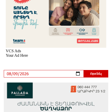
Ալիևն ու Թրամփը հեռախոսազրույց են ունեցել
3 ժամ առաջ
«Ինտեր»-ը հաղթեց «Յուվենտուս»-ին
4 ժամ առաջ
Քրեական վարույթի շրջանակում անձի անձնական
և ընտանեկան կյանքին առնչվող տվյալների
անհարկի հրապարակումն անթույլատրելի է. ՄԻՊ
4 ժամ առաջ
Զելենսկին ու Վուչիչը քննարկել են
համագործակցությունն ընդլայնելու
հնարավորությունները
4 ժամ առաջ
Հրդեհի ահազանգ Սայաթ-Նովա պողոտայում.