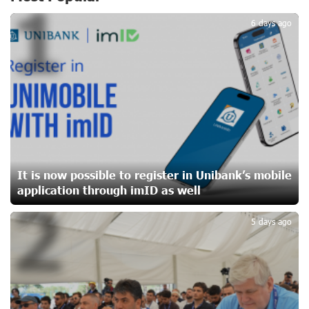
1
Idram&IDBank
17 days ago
6 days ago
CashIn Services at AraratBank ATMs: Fast, Simple, and
Secure
19 days ago
Ucom Sales and Service Center Reopens at 3/47
Yerevanyan Street in Yeghvard
19 days ago
It is now possible to register in Unibank’s mobile
application through imID as well
2
Up to 25% idcoin when purchasing Flyone flight tickets:
Idram&IDBank
5 days ago
22 days ago
Converse Bank Named Armenia’s Best Digital Bank for
Consumers by Euromoney
22 days ago