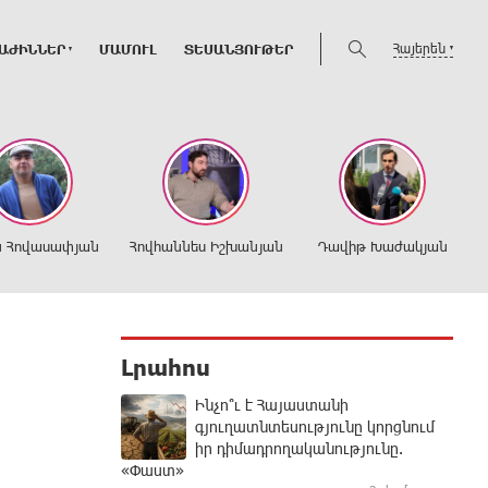
Հայերեն
ԱԺԻՆՆԵՐ
ՄԱՄՈՒԼ
ՏԵՍԱՆՅՈՒԹԵՐ
ն Հովասափյան
Հովհաննես Իշխանյան
Դավիթ Խաժակյան
Լրահոս
Ինչո՞ւ է Հայաստանի
գյուղատնտեսությունը կորցնում
իր դիմադրողականությունը.
«Փաստ»