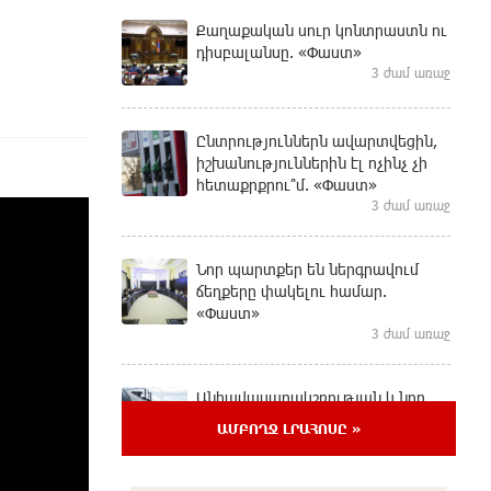
Քաղաքական սուր կոնտրաստն ու
դիսբալանսը. «Փաստ»
3 ժամ առաջ
Ընտրություններն ավարտվեցին,
իշխանություններին էլ ոչինչ չի
հետաքրքրու՞մ. «Փաստ»
3 ժամ առաջ
Նոր պարտքեր են ներգրավում
ճեղքերը փակելու համար.
«Փաստ»
3 ժամ առաջ
Անհավասարակշռության և նոր
կախվածության վտանգները.
ԱՄԲՈՂՋ ԼՐԱՀՈՍԸ »
«Փաստ»
3 ժամ առաջ