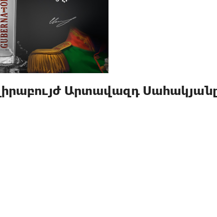
 վիրաբույժ Արտավազդ Սահակյան