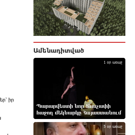
համար. Մենուա Սողոմոնյան
6 ժամ առաջ
Օգոստոսի 6-ին, 7-ին, 10-ին, 11-
ին, 12-ին և 13-ին հարյուրավոր
հասցեներում լույս չի լինելու
6 ժամ առաջ
Ամենադիտված
1
1 օր առաջ
Ջուր հավաքեք․ բազմաթիվ
հասցեներում ջուր չի լինելու
7 ժամ առաջ
Եվրոպայի մայրաքաղաքները
եր՝ իր
գրանցում են շոգի նոր ռեկորդներ
Պարարվեստի նոր ձևաչափի
7 ժամ առաջ
հաջող մեկնարկը Հայաստանում
2
ն
Զովունի-Եղվարդ ճանապարհին
5 օր առաջ
բախվել են «Alfa Romeo»-ն և