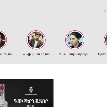
Բ
ղոմոնյան
Գագիկ Ասատրյան
Տաթև Հայրապետյան
Արմե