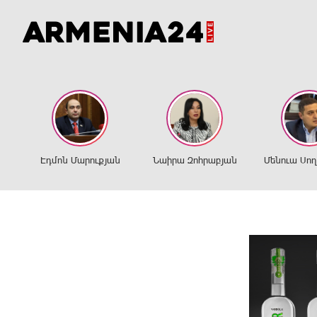
Էդմոն Մարուքյան
Նաիրա Զոհրաբյան
Մենուա Սո