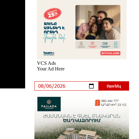
Ես հավատում եմ, որ «Արարարտ-
Արմենիան» ունակ է անցնել
որակավորման վերջին փուլ.
Բերեզովսկի
5 ժամ առաջ
Գերմանիայում ահաբեկչության
գործով քննություն է սկսվել
Լայպցիգի օդանավակայանում
պայթուցիկով անօդաչու սարք
հայտնաբերելուց հետո
5 ժամ առաջ
Իրազեկում․ գործարկվելու է
էլեկտրական շչակ
6 ժամ առաջ
37 թիվն է. վաղը զանգը հնչելու է
նույնիսկ կատակ անողների