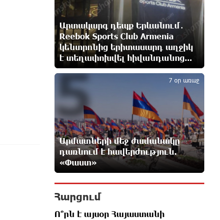
Իրանն ու Օմանը համաձայնեցրել
Արտակարգ դեպք Երևանում․
են Հորմուզի նեղուցով նոր
երթուղու կոորդինատները
Reebok Sports Club Armenia
8 ժամ առաջ
կենտրոնից երիտասարդ աղջիկ
է տեղափոխվել հիվանդանոց...
5
Tete A Tete նախագծի
7 օր առաջ
շրջանակներում Նարեկ
Կարապետյանը հարցազրույց է
տվել Մհեր Բաղդասարյանին
8 ժամ առաջ
Կեղծ էջով քաղաքացիներին
Արմատների մեջ ժամանակը
առաջարկվում է մասնակցել
դառնում է հավերժություն.
խաղարկության․ զգուշացում
«Փաստ»
8 ժամ առաջ
Հարցում
Հարավային Լիբանանում
պայթյունի հետևանքով զոհվել է
Ո՞րն է այսօր Հայաստանի
առնվազն երկու իսրայելցի