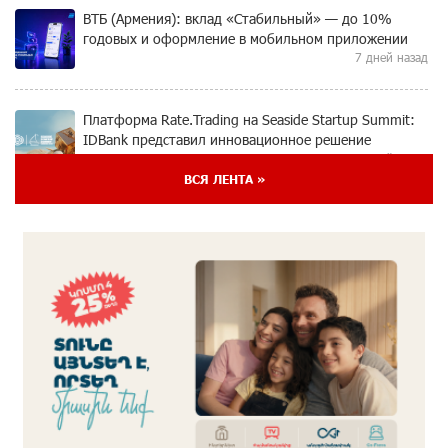
ВТБ (Армения): вклад «Стабильный» — до 10%
годовых и оформление в мобильном приложении
7 дней назад
Платформа Rate.Trading на Seaside Startup Summit:
IDBank представил инновационное решение
7 дней назад
ВСЯ ЛЕНТА »
Состоялось открытие Khachaturian Rooftop при
поддержке IDBank
8 дней назад
Пашинян ты упустил свой шанс уйти спокойно.
Аршак Карапетян
9 дней назад
Обновленный Центр продаж и обслуживания Ucom
открылся по адресу ул. Шаумяна, 24/2 в Арарате