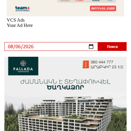
9 дней назад
Никогда Нагорный Карабах не был в составе
независимого Азербайджана. Аршак Карапетян
9 дней назад
Бывший премьер-министр Словакии обратился к
президенту страны с просьбой содействовать
освобождению армянских заключенных,
осужденных в Азербайджане
12 дней назад
Против кого вооружается Азербайджан? Аршак
Карапетян
14 дней назад
При поддержке Ucom в спортивной школе Вайка
установлена солнечная электростанция мощностью