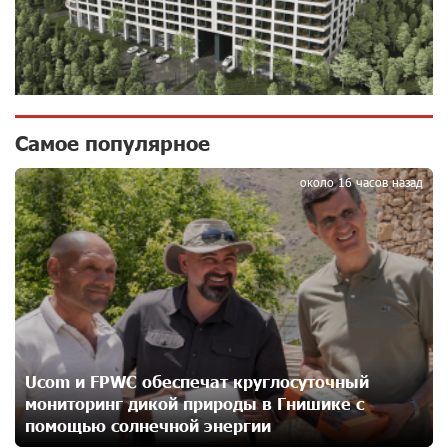
15 кВт
14 дней назад
Новые финансовые навыки на «Давидбекских
играх»: Idram&IDBank
14 дней назад
Самое популярное
1
около 16 часов назад
Кругом война. А вас вводят в заблуждение. Аршак
Карапетян
16 дней назад
Центр продаж и обслуживания Ucom в Егварде
возобновил работу по новому адресу — ул.
Ереванян, 3/47
17 дней назад
Ucom и FPWC обеспечат круглосуточный
мониторинг дикой природы в Гнишике с
До 25% idcoin-ов при покупке авиабилетов Flyone:
Idram&IDBank
помощью солнечной энергии
20 дней назад