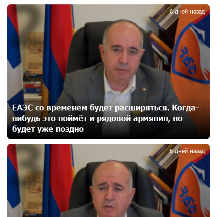
2
6 дней назад
Ucom и Microsoft Innovation Center помогают
школьникам развивать навыки кибербезопасности
20 дней назад
При поддержке Ucom в Шенаване установлена
солнечная станция мощностью 10 кВт
21 дней назад
ЕАЭС со временем будет расширяться. Когда-
нибудь это поймёт и рядовой армянин, но
Юнибанк разыграет поездку в Италию среди новых
будет уже поздно
3
держателей карт Mastercard World «Travel»
22 дней назад
6 дней назад
Москва–Баку: есть разногласия, но связи
сохраняются. А мы что делаем?
23 дней назад