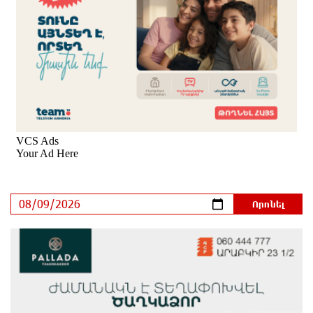
Ողբերգական դեպք՝ Երևանում․ Կիևյան կամրջի
տակ հայտնաբերվել է տղամարդու մարմին
10 ժամ առաջ
Ադրբեջանի Սարով գյուղում տանը 18-ամյա աղջկա
դի է հայտնաբերվել
10 ժամ առաջ
Հայհիդրոմետի տնօրենը գրել է
11 ժամ առաջ
Արտակարգ դեպք՝ Երևանում․ կոտրել են «Հույս
բոլոր մարդկանց» հիմնադրամի շենքի
պատուհաններն ու դռները
11 ժամ առաջ
Ալիևն ու Թրամփը հեռախոսազրույց են ունեցել