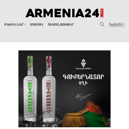
Հայերեն
ԲԱԺԻՆՆԵՐ
ՄԱՄՈՒԼ
ՏԵՍԱՆՅՈՒԹԵՐ