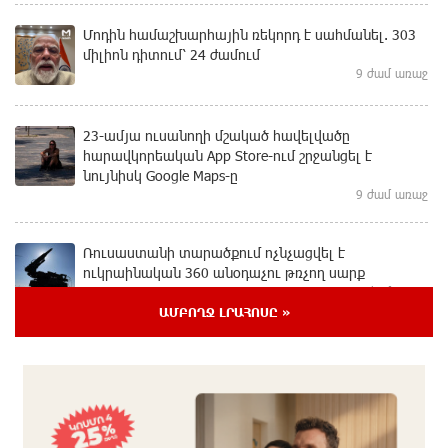
Մոդին համաշխարհային ռեկորդ է սահմանել. 303
միլիոն դիտում՝ 24 ժամում
9 ժամ առաջ
23-ամյա ուսանողի մշակած հավելվածը
հարավկորեական App Store-ում շրջանցել է
նույնիսկ Google Maps-ը
9 ժամ առաջ
Ռուսաստանի տարածքում ոչնչացվել է
ուկրաինական 360 անօդաչու թռչող սարք
9 ժամ առաջ
ԱՄԲՈՂՋ ԼՐԱՀՈՍԸ »
Օգոստոսի 10-ին, 11-ին, 12-ին, 13-ին, 14-ին, 17-ին,
18-ին և 20-ին հարյուրավոր հասցեներում լույս չի
լինելու
10 ժամ առաջ