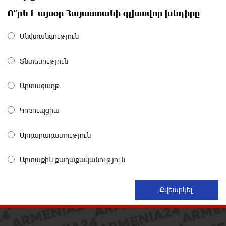
16 ժամ առաջ
Ո՞րն է այսօր Հայաստանի գլխավոր խնդիրը
«Շտապ հաստատեք քարտի տվյալները»․ IDBank-ը
Անվտանգություն
զգուշացնում է հյուրանոցների ամրագրման հետ
կապված զեղծարարությունների մասին
Տնտեսություն
16 ժամ առաջ
Արտագաղթ
Մհեր Անանյանն ընդգրկվել է Յունիբանկի
Վարչության կազմում
Կոռուպցիա
16 ժամ առաջ
Արդարադատություն
«Սմայլ Սվիթ»-ի զարգացման ճանապարհը
Կոնվերս Բանկի գործընկերությամբ
Արտաքին քաղաքականություն
17 ժամ առաջ
Ինչպես է ՔՊ-ն «հարգում» ժողովրդի քվեն.
Մարիաննա Ղահրամանյան
17 ժամ առաջ