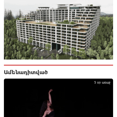
11 ժամ առաջ
«Ինտեր»-ը հաղթեց «Յուվենտուս»-ին
12 ժամ առաջ
Քրեական վարույթի շրջանակում անձի անձնական
և ընտանեկան կյանքին առնչվող տվյալների
անհարկի հրապարակումն անթույլատրելի է. ՄԻՊ
12 ժամ առաջ
Ամենադիտված
1
Զելենսկին ու Վուչիչը քննարկել են
5 օր առաջ
համագործակցությունն ընդլայնելու
հնարավորությունները
12 ժամ առաջ
Հրդեհի ահազանգ Սայաթ-Նովա պողոտայում.