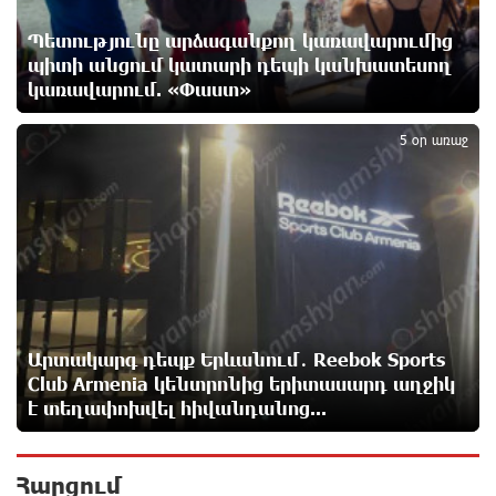
14 ժամ առաջ
Պետությունը արձագանքող կառավարումից
պիտի անցում կատարի դեպի կանխատեսող
Երևանում անցկացվել է հաշմանդամություն
կառավարում. «Փաստ»
ունեցող անձանց միջազգային մարզական
5
փառատոն
15 ժամ առաջ
5 օր առաջ
Դմիտրի Մեդվեդև. Արևմուտքի
քաղաքականությունը Հայաստանի նկատմամբ
կրկնում է վրացական սցենարը
15 ժամ առաջ
Ադրբեջանցիների բնակեցումը Հայաստանում լուրջ
վտանգներ է պարունակում. Ավետիք Չալաբյան
Արտակարգ դեպք Երևանում․ Reebok Sports
15 ժամ առաջ
Club Armenia կենտրոնից երիտասարդ աղջիկ
է տեղափոխվել հիվանդանոց...
«Հայաքվե»-ի հայտարարությունից հետո WCC-ն
արձագանքել է Հայ Եկեղեցու շուրջ ստեղծված
Հարցում
իրավիճակին