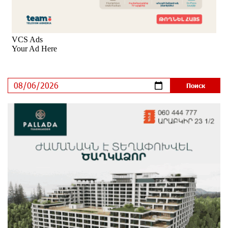
открылся по адресу ул. Шаумяна, 24/2 в Арарате
9 дней назад
Никогда Нагорный Карабах не был в составе
независимого Азербайджана. Аршак Карапетян
9 дней назад
Бывший премьер-министр Словакии обратился к
президенту страны с просьбой содействовать
освобождению армянских заключенных,
осужденных в Азербайджане
12 дней назад
Против кого вооружается Азербайджан? Аршак
Карапетян
14 дней назад
При поддержке Ucom в спортивной школе Вайка
установлена солнечная электростанция мощностью