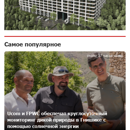
15 кВт
14 дней назад
Новые финансовые навыки на «Давидбекских
играх»: Idram&IDBank
14 дней назад
Самое популярное
1
около 17 часов назад
Кругом война. А вас вводят в заблуждение. Аршак
Карапетян
16 дней назад
Центр продаж и обслуживания Ucom в Егварде
возобновил работу по новому адресу — ул.
Ереванян, 3/47
17 дней назад
Ucom и FPWC обеспечат круглосуточный
мониторинг дикой природы в Гнишике с
До 25% idcoin-ов при покупке авиабилетов Flyone:
Idram&IDBank
помощью солнечной энергии