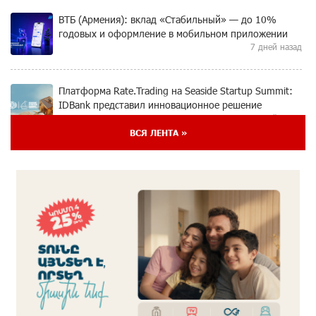
ВТБ (Армения): вклад «Стабильный» — до 10%
годовых и оформление в мобильном приложении
7 дней назад
Платформа Rate.Trading на Seaside Startup Summit:
IDBank представил инновационное решение
7 дней назад
ВСЯ ЛЕНТА »
Состоялось открытие Khachaturian Rooftop при
поддержке IDBank
8 дней назад
Пашинян ты упустил свой шанс уйти спокойно.
Аршак Карапетян
9 дней назад
Обновленный Центр продаж и обслуживания Ucom