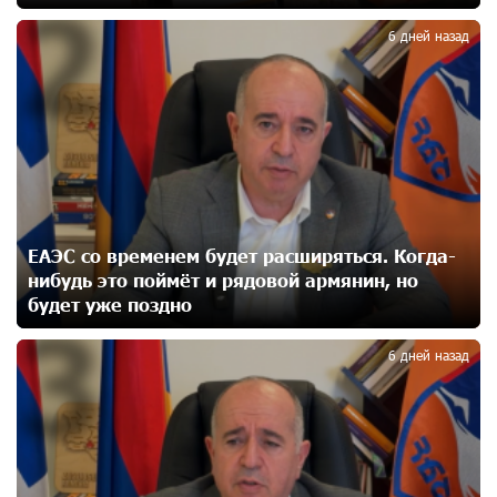
2
20 дней назад
6 дней назад
Ucom и Microsoft Innovation Center помогают
школьникам развивать навыки кибербезопасности
20 дней назад
При поддержке Ucom в Шенаване установлена
солнечная станция мощностью 10 кВт
21 дней назад
ЕАЭС со временем будет расширяться. Когда-
нибудь это поймёт и рядовой армянин, но
Юнибанк разыграет поездку в Италию среди новых
будет уже поздно
3
держателей карт Mastercard World «Travel»
22 дней назад
6 дней назад
Москва–Баку: есть разногласия, но связи
сохраняются. А мы что делаем?
23 дней назад