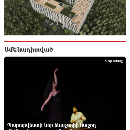
Ավետիսյան
23 ժամ առաջ
Պետությունը կարծիքներով չի կառավարվում. այն
կառավարվում է գիտելիքով ու
պատասխանատվությամբ. Մհեր Ավետիսյան
23 ժամ առաջ
Ամենադիտված
1
Ռուսաստանի ամենամեծ արևային
6 օր առաջ
էլեկտրակայանը կկառուցվի Ամուրի մարզում
24 ժամ առաջ
Օգոստոսի 10-ից 13-ը գազանջատումներ են
սպասվում
1 օր առաջ
Գերմանիայում ցույց է անցկացվել Մերցի
Պարարվեստի նոր ձևաչափի հաջող
կառավարության դեմ