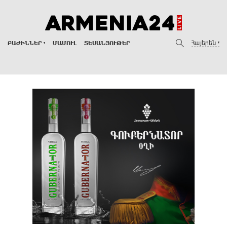
Հայերեն
ԲԱԺԻՆՆԵՐ
ՄԱՄՈՒԼ
ՏԵՍԱՆՅՈՒԹԵՐ