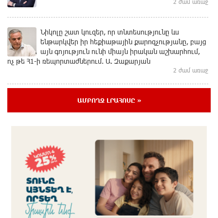
2 ժամ առաջ
Նիկոլը շատ կուզեր, որ տնտեսությունը ևս
ենթարկվեր իր հեքիաթային քարոզչությանը, բայց
այն գոյություն ունի միայն իրական աշխարհում,
ոչ թե Հ1-ի ռեպորտաժներում. Ա. Զաքարյան
2 ժամ առաջ
Ժամանակի ընթացքում Հայաստանի բոլոր
ԱՄԲՈՂՋ ԼՐԱՀՈՍԸ »
գյուղերը այսպիսի տեսք կստանան. Նարեկ
Կարապետյան
31 րոպե առաջ
Պատասխանատվության և առաջնային նպատակի՝
մեր բոլորի երազած ուժեղ Հայաստանի մասին.
Արամ Վարդևանյան
28 րոպե առաջ
Կոչ` Նիկոլ Փաշինյանին. չեղարկե՛ք «Թրամփի