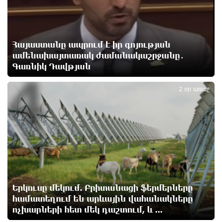
Ողբերգական դեպք՝ Երևանում․ Կիևյան կամրջի
տակ հայտնաբերվել է տղամարդու մարմին
Հայաստանը ապրում է իր գոյության
1 օր առաջ
ամենախայտառակ ժամանակաշրջանը․
Գառնիկ Դավթյան
4
Ադրբեջանի Սարով գյուղում տանը 18-ամյա աղջկա
դի է հայտնաբերվել
2 օր առաջ
1 օր առաջ
Հայհիդրոմետի տնօրենը գրել է
1 օր առաջ
Արտակարգ դեպք՝ Երևանում․ կոտրել են «Հույս
բոլոր մարդկանց» հիմնադրամի շենքի
Երկուսը մեկում. Բրիտանացի ֆերմերները
պատուհաններն ու դռները
համատեղում են արևային վահանակները
1 օր առաջ
ոչխարների հետ մեկ դաշտում, և ...