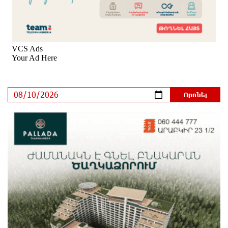
ուղի» հայաստանակործան ադրբեջանա-
թուրքական ծրագիրը. Խաչիկ Ասրյան
10 ժամ առաջ
«Երբ Եկեղեցու ինքնավարությունը դառնում է
քրեական գործ»․ Լիլիա Շուշանյան
13 ժամ առաջ
Կաթողիկոսի դատը. Ինչո՞ւ է ՌԴ-ն
սահմանափակումներ կիրառել․ ԵԱՏՄ կոլապսը.
Էդմոն Մարուքյան
18 ժամ առաջ
Հեշտ չէ կաթողիկոս դատելը, անգամ
դատավորներն են հրաժարվում, հասկանում են, որ
հետևանք կունենա
21 ժամ առաջ
Սխալ հարցից ճիշտ պատասխան չի ծնվում. Մհեր