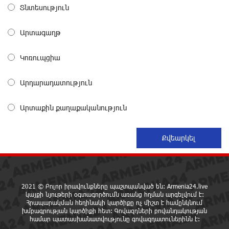
Հրդեհի ահազանգ Սայաթ-Նովա պողոտայում.
Տնտեսություն
շենքից տարհանվել է 5 բնակիչ
1 օր առաջ
Արտագաղթ
Կոռուպցիա
Ճապոնական Յակիշիմե կերամիկայի
ցուցահանդեսը երկարաձգվել է մինչև օգոստոսի
30-ը
Արդարադատություն
1 օր առաջ
Արտաքին քաղաքականություն
Որոնվում է նախաձեռնված քրեական վարույթի
շրջանակներում
1 օր առաջ
Փաշինյանն ու Թրամփը հեռախոսազրույց են
ունեցել
2021 © Բոլոր իրավունքները պաշտպանված են: Armenia24.live
1 օր առաջ
կայքի նյութերի օգտագործումն առանց հղման արգելվում է:
Հրապարակման հեղինակի կարծիքը ոչ միշտ է համընկնում
խմբագրության կարծիքի հետ: Գովազդների բովանդակության
համար պատասխանատվությունը գովազդատուներինն է:
Չհանե´ս խաչդ, Հայաստան աշխարհ․ Ուժեղ