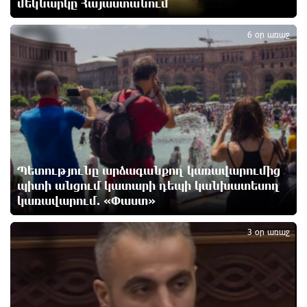
մեկնարկը Հայաստանում
1 օր առաջ
2
6 օր առաջ
Մոդին համաշխարհային ռեկորդ է սահմանել. 303
միլիոն դիտում՝ 24 ժամում
1 օր առաջ
23-ամյա ուսանողի մշակած հավելվածը
հարավկորեական App Store-ում շրջանցել է
նույնիսկ Google Maps-ը
1 օր առաջ
Պետությունը արձագանքող կառավարումից
պիտի անցում կատարի դեպի կանխատեսող
Ռուսաստանի տարածքում ոչնչացվել է
կառավարում. «Փաստ»
3
ուկրաինական 360 անօդաչու թռչող սարք
1 օր առաջ
3 օր առաջ
Օգոստոսի 10-ին, 11-ին, 12-ին, 13-ին, 14-ին, 17-ին,
18-ին և 20-ին հարյուրավոր հասցեներում լույս չի
լինելու
1 օր առաջ