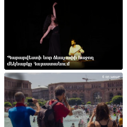
1
սպասվում
1 օր առաջ
Գերմանիայում ցույց է անցկացվել Մերցի
կառավարության դեմ
1 օր առաջ
Մոդին համաշխարհային ռեկորդ է սահմանել. 303
Պարարվեստի նոր ձևաչափի հաջող
միլիոն դիտում՝ 24 ժամում
մեկնարկը Հայաստանում
1 օր առաջ
2
6 օր առաջ
23-ամյա ուսանողի մշակած հավելվածը
հարավկորեական App Store-ում շրջանցել է
նույնիսկ Google Maps-ը
1 օր առաջ
Ռուսաստանի տարածքում ոչնչացվել է
ուկրաինական 360 անօդաչու թռչող սարք
1 օր առաջ