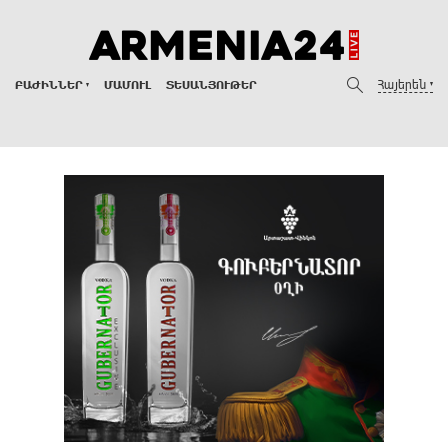
Հայերեն
ԲԱԺԻՆՆԵՐ
ՄԱՄՈՒԼ
ՏԵՍԱՆՅՈՒԹԵՐ