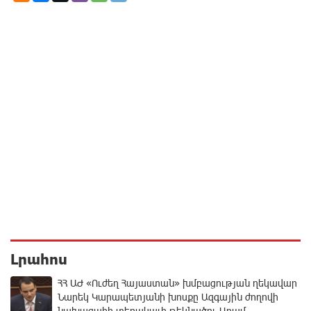
Լրահոս
ՀՀ ԱԺ «Ուժեղ Հայաստան» խմբացության ղեկավար
Նարեկ Կարապետյանի խոսքը Ազգային ժողովի
նախագահի տեղակալի թեկնածու Արամ