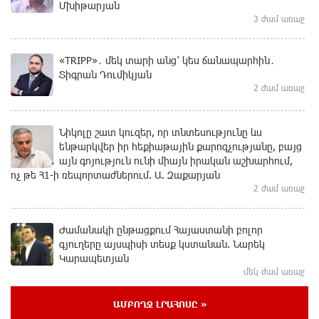
Մխիթարյան
3 ժամ առաջ
«TRIPP»․ մեկ տարի անց՝ կես ճանապարհին․
Տիգրան Դումիկյան
2 ժամ առաջ
Նիկոլը շատ կուզեր, որ տնտեսությունը ևս
ենթարկվեր իր հեքիաթային քարոզչությանը, բայց
այն գոյություն ունի միայն իրական աշխարհում,
ոչ թե Հ1-ի ռեպորտաժներում. Ա. Զաքարյան
2 ժամ առաջ
Ժամանակի ընթացքում Հայաստանի բոլոր
գյուղերը այսպիսի տեսք կստանան. Նարեկ
Կարապետյան
մեկ ժամ առաջ
ԱՄԲՈՂՋ ԼՐԱՀՈՍԸ »
Պատասխանատվության և առաջնային նպատակի՝