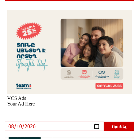
մեր բոլորի երազած ուժեղ Հայաստանի մասին.
Արամ Վարդևանյան
մեկ ժամ առաջ
Կոչ` Նիկոլ Փաշինյանին. չեղարկե՛ք «Թրամփի
ուղի» հայաստանակործան ադրբեջանա-
թուրքական ծրագիրը. Խաչիկ Ասրյան
10 ժամ առաջ
«Երբ Եկեղեցու ինքնավարությունը դառնում է
քրեական գործ»․ Լիլիա Շուշանյան
12 ժամ առաջ
Կաթողիկոսի դատը. Ինչո՞ւ է ՌԴ-ն
սահմանափակումներ կիրառել․ ԵԱՏՄ կոլապսը.
Էդմոն Մարուքյան
17 ժամ առաջ
Հեշտ չէ կաթողիկոս դատելը, անգամ