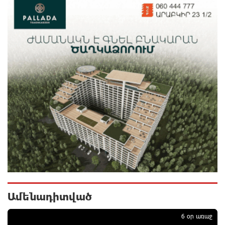
դատավորներն են հրաժարվում, հասկանում են, որ
հետևանք կունենա
20 ժամ առաջ
Սխալ հարցից ճիշտ պատասխան չի ծնվում. Մհեր
Ավետիսյան
22 ժամ առաջ
Պետությունը կարծիքներով չի կառավարվում. այն
կառավարվում է գիտելիքով ու
պատասխանատվությամբ. Մհեր Ավետիսյան
22 ժամ առաջ
Ռուսաստանի ամենամեծ արևային
էլեկտրակայանը կկառուցվի Ամուրի մարզում
23 ժամ առաջ
Ամենադիտված
Օգոստոսի 10-ից 13-ը գազանջատումներ են
6 օր առաջ