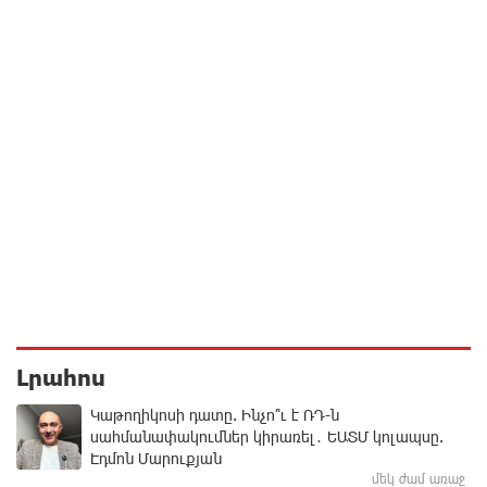
Լրահոս
Կաթողիկոսի դատը. Ինչո՞ւ է ՌԴ-ն
սահմանափակումներ կիրառել․ ԵԱՏՄ կոլապսը.
Էդմոն Մարուքյան
մեկ ժամ առաջ