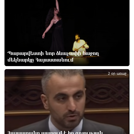
17 ժամ առաջ
Զելենսկին ու Վուչիչը քննարկել են
համագործակցությունն ընդլայնելու
հնարավորությունները
17 ժամ առաջ
Պարարվեստի նոր ձևաչափի հաջող
Հրդեհի ահազանգ Սայաթ-Նովա պողոտայում.
մեկնարկը Հայաստանում
2
շենքից տարհանվել է 5 բնակիչ
17 ժամ առաջ
2 օր առաջ
Ճապոնական Յակիշիմե կերամիկայի
ցուցահանդեսը երկարաձգվել է մինչև օգոստոսի
30-ը
18 ժամ առաջ
Որոնվում է նախաձեռնված քրեական վարույթի
շրջանակներում
Հայաստանը ապրում է իր գոյության
18 ժամ առաջ