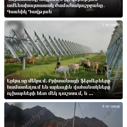
ամենախայտառակ ժամանակաշրջանը․
Գառնիկ Դավթյան
3
Փաշինյանն ու Թրամփը հեռախոսազրույց են
ունեցել
1 օր առաջ
18 ժամ առաջ
Չհանե´ս խաչդ, Հայաստան աշխարհ․ Ուժեղ
Հայաստան
19 ժամ առաջ
Սիցիլիայի օդանավակայանը փակվել է Էթնա
հրաբխի ժայթքման պատճառով
Երկուսը մեկում. Բրիտանացի ֆերմերները
19 ժամ առաջ
համատեղում են արևային վահանակները
ոչխարների հետ մեկ դաշտում, և ...
4
Հետվճարի փոխարեն՝ արժանապատիվ և ֆիքսված
6 օր առաջ
թոշակ․ ինչու է գործող համակարգը սոցիալական
անարդարության խնդիր ստեղծում. Հրայր
Կամենդատյան
19 ժամ առաջ