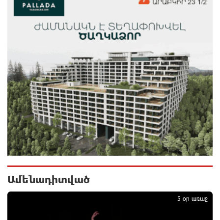
16 ժամ առաջ
Արտակարգ դեպք՝ Երևանում․ կոտրել են «Հույս
բոլոր մարդկանց» հիմնադրամի շենքի
պատուհաններն ու դռները
16 ժամ առաջ
Ալիևն ու Թրամփը հեռախոսազրույց են ունեցել
16 ժամ առաջ
«Ինտեր»-ը հաղթեց «Յուվենտուս»-ին
17 ժամ առաջ
Ամենադիտված
1
Քրեական վարույթի շրջանակում անձի անձնական
5 օր առաջ
և ընտանեկան կյանքին առնչվող տվյալների
անհարկի հրապարակումն անթույլատրելի է. ՄԻՊ