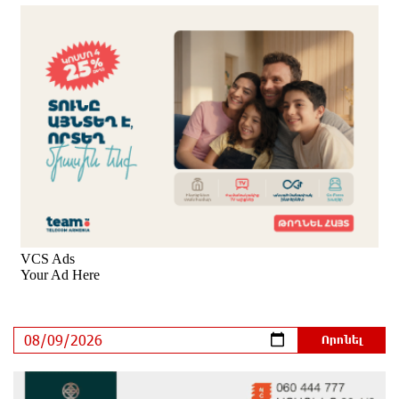
Ռուսաստանի տարածքում ոչնչացվել է
ուկրաինական 360 անօդաչու թռչող սարք
14 ժամ առաջ
Օգոստոսի 10-ին, 11-ին, 12-ին, 13-ին, 14-ին, 17-ին,
18-ին և 20-ին հարյուրավոր հասցեներում լույս չի
լինելու
15 ժամ առաջ
Ողբերգական դեպք՝ Երևանում․ Կիևյան կամրջի
տակ հայտնաբերվել է տղամարդու մարմին
15 ժամ առաջ
Ադրբեջանի Սարով գյուղում տանը 18-ամյա աղջկա
դի է հայտնաբերվել
15 ժամ առաջ
Հայհիդրոմետի տնօրենը գրել է