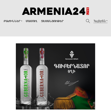
Հայերեն
ԲԱԺԻՆՆԵՐ
ՄԱՄՈՒԼ
ՏԵՍԱՆՅՈՒԹԵՐ