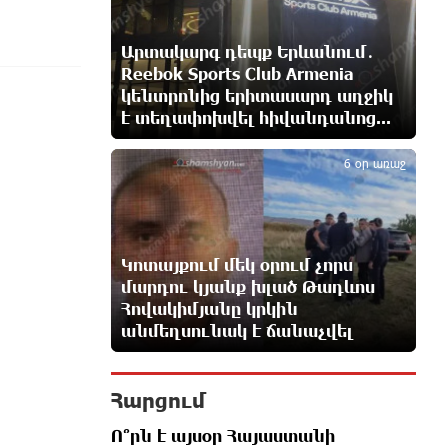
շուրջ 7 հազարով ավելացել է
8 ժամ առաջ
Արտակարգ դեպք Երևանում․
Reebok Sports Club Armenia
կենտրոնից երիտասարդ աղջիկ
Իսրայելի ՊԲ-ն հարձակվել է
է տեղափոխվել հիվանդանոց...
Լիբանանում «Հըզբոլլահ»-ի
5
հրամանատարական կետերի և
պահեստների վրա
6 օր առաջ
8 ժամ առաջ
«Ռեալ Մադրիդ»-ն ու «ՌԲ
Լայպցիգը» համաձայնության են
Կոտայքում մեկ օրում չորս
եկել Յան Դիոմանդեի տրանսֆերի
մարդու կյանք խլած Թադևոս
վերաբերյալ
Հովակիմյանը կրկին
8 ժամ առաջ
անմեղսունակ է ճանաչվել
Այսօրվա կառավարությունը
ուսանողներին առաջարկում է
Հարցում
պահանջարկ չունեցող
մասնագիտություններ. Ատոմ Մխիթարյան
Ո՞րն է այսօր Հայաստանի