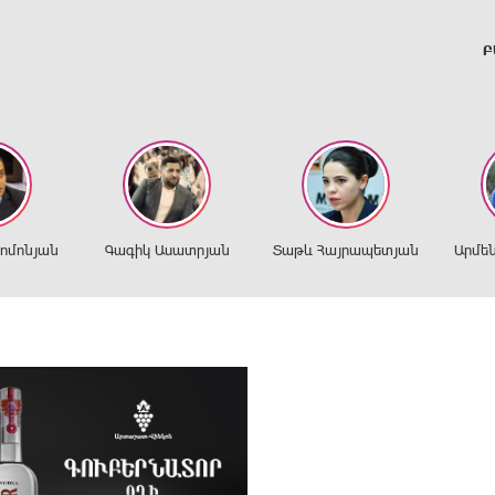
Բ
ղոմոնյան
Գագիկ Ասատրյան
Տաթև Հայրապետյան
Արմե