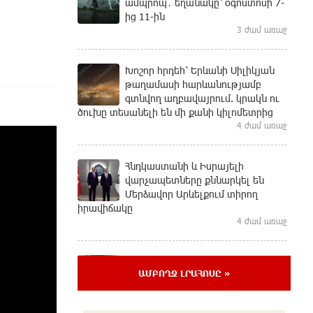
ամպրոպ․ եղանակը՝ օգոստոսի 7-
ից 11-ին
3 ժամ առաջ
Խոշոր հրդեհ՝ Երևանի Սիլիկյան
թաղամասի հարևանությամբ
գտնվող աղբավայրում. կրակն ու
ծուխը տեսանելի են մի քանի կիլոմետրից
4 ժամ առաջ
Հնդկաստանի և Իսրայելի
վարչապետները քննարկել են
Մերձավոր Արևելքում տիրող
իրավիճակը
4 ժամ առաջ
Մալաթիա-Սեբաստիա վարչական
ԱՄԲՈՂՋ ԼՐԱՀՈՍԸ »
շրջանում արմատից փտած
հերթական ծառն է տապալվել
4 ժամ առաջ