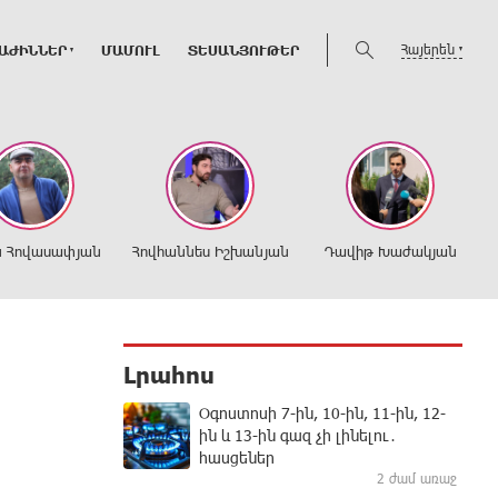
Հայերեն
ԱԺԻՆՆԵՐ
ՄԱՄՈՒԼ
ՏԵՍԱՆՅՈՒԹԵՐ
ն Հովասափյան
Հովհաննես Իշխանյան
Դավիթ Խաժակյան
Լրահոս
Օգոստոսի 7-ին, 10-ին, 11-ին, 12-
ին և 13-ին գազ չի լինելու․
հասցեներ
2 ժամ առաջ