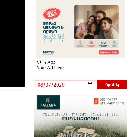
Իրանը և Օմանը պլանավորում են
փոխել Հորմուզի նեղուցի
նավագնացության կառուցվածքը
5 ժամ առաջ
8-ամյա Մոնթե Մուրադյանն ու
Սյունե Քոսակյանը հաղթահարել
են Արարատի գագաթը
5 ժամ առաջ
Վթար Լոռու մարզում․
փրկարարները վարորդին դուրս
են բերել արգելափակումից
5 ժամ առաջ
Երևանում երթուղիների
փոփոխություն կլինի
6 ժամ առաջ