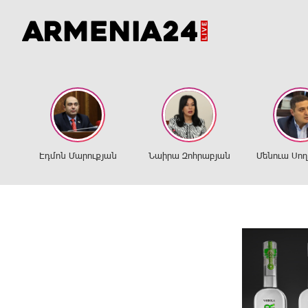
Էդմոն Մարուքյան
Նաիրա Զոհրաբյան
Մենուա Սո