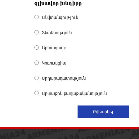
9 ժամ առաջ
գլխավոր խնդիրը
Անվտանգություն
Հայրենիքը փոքրանում է մեր
աչքերի առաջ․ ազգային
ողբերգություն է․ Ավետիք
Տնտեսություն
Չալաբյան
9 ժամ առաջ
Արտագաղթ
Սամվել Կարապետյանը «ամբողջ
Կոռուպցիա
հայության խայտառակություն» է
անվանել Ամենայն Հայոց
Արդարադատություն
Կաթողիկոսի նկատմամբ
դատավարությունը
10 ժամ առաջ
Արտաքին քաղաքականություն
Մեր կրոնական զգացմունքների
հետ խաղը ունենալու է
հետևանքներ․ Նարեկ
Կարապետյան
10 ժամ առաջ